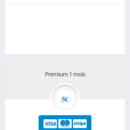
Premium 1 mois
5€