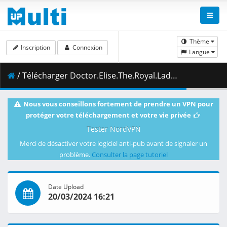
Thème
Inscription
Connexion
Langue
/ Télécharger Doctor.Elise.The.Royal.Lady.with.the.Lamp.S01E11.A.Wish.1080p.CR.WEB-DL.AAC2.0.H.264-VARYG.mkv.001 ( 460.58 MB )
Nous vous conseillons fortement de prendre un VPN pour
protéger votre téléchargement et votre vie privée
Tester NordVPN
Merci de désactiver votre logiciel anti-pub avant de signaler un
problème.
Consulter la page tutoriel
Date Upload
20/03/2024 16:21