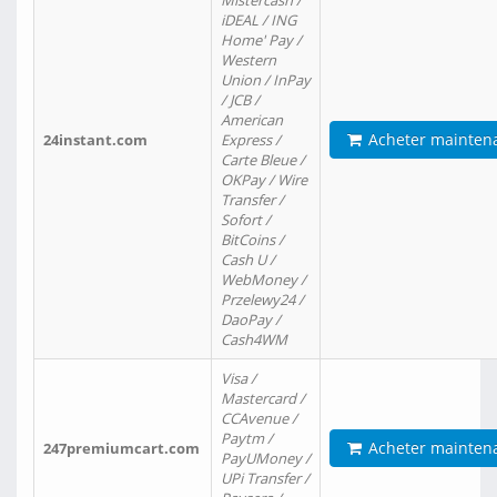
Mistercash /
iDEAL / ING
Home' Pay /
Western
Union / InPay
/ JCB /
American
Acheter mainten
24instant.com
Express /
Carte Bleue /
OKPay / Wire
Transfer /
Sofort /
BitCoins /
Cash U /
WebMoney /
Przelewy24 /
DaoPay /
Cash4WM
Visa /
Mastercard /
CCAvenue /
Paytm /
Acheter mainten
247premiumcart.com
PayUMoney /
UPi Transfer /