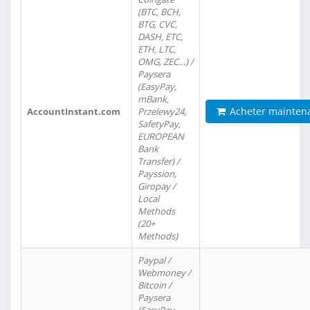
(BTC, BCH,
BTG, CVC,
DASH, ETC,
ETH, LTC,
OMG, ZEC…) /
Paysera
(EasyPay,
mBank,
Acheter mainten
AccountInstant.com
Przelewy24,
SafetyPay,
EUROPEAN
Bank
Transfer) /
Payssion,
Giropay /
Local
Methods
(20+
Methods)
Paypal /
Webmoney /
Bitcoin /
Paysera