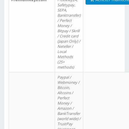
Safetypay,
SEPA,
Banktransfer)
/ Perfect
Money /
Bitpay / Skrill
/ Credit card
(Japan Only) /
Neteller /
Local
Methods
(25+
methods)
Paypal /
Webmoney /
Bitcoin,
Altcoins /
Perfect
Money /
Amazon /
BankTransfer
(world wide) /
TrustPay