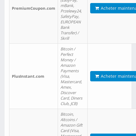
(EasyPay,
mBank,
Acheter mainten
PremiumCoupon.com
Przelewy24,
SafetyPay,
EUROPEAN
Bank
Transfer) /
Skrill
Bitcoin /
Perfect
Money /
Amazon
Payments
Acheter mainten
PlusInstant.com
(Visa,
Mastercard,
Amex,
Discover
Card, Diners
Club, JCB)
Bitcoin,
Altcoins /
Amazon Gift
Card (Visa,