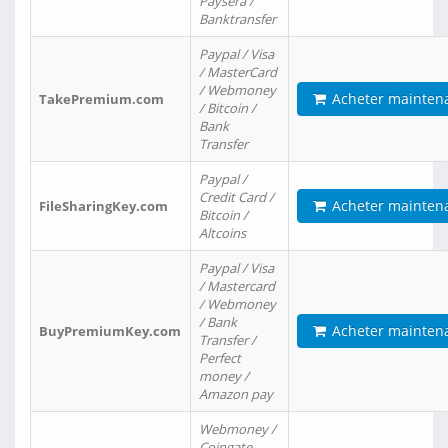
Paysera /
Banktransfer
Paypal / Visa
/ MasterCard
/ Webmoney
Acheter mainten
TakePremium.com
/ Bitcoin /
Bank
Transfer
Paypal /
Credit Card /
Acheter mainten
FileSharingKey.com
Bitcoin /
Altcoins
Paypal / Visa
/ Mastercard
/ Webmoney
/ Bank
Acheter mainten
BuyPremiumKey.com
Transfer /
Perfect
money /
Amazon pay
Webmoney /
Coingate