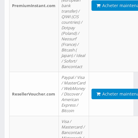
(european
Acheter mainten
PremiumInstant.com
bank
transfer) /
QIWI (CIS
countries) /
Dotpay
(Poland) /
Neosurf
(France) /
Bitcash (
Japan) / Ideal
/ Sofort/
Bancontact
Paypal / Visa
/ MasterCard
/ WebMoney
Acheter mainten
ResellerVoucher.com
/ Discover /
American
Express /
Bitcoin
Visa /
Mastercard /
Bancontact