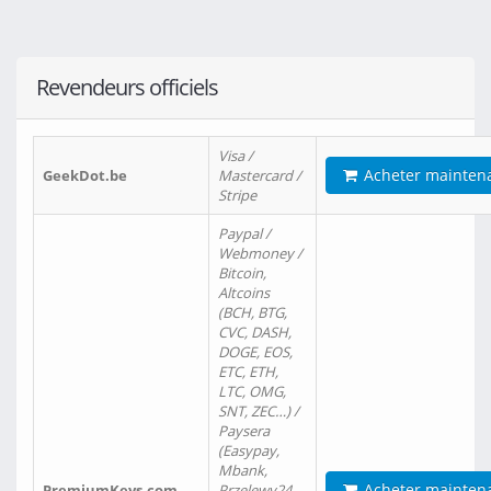
Revendeurs officiels
Visa /
Acheter mainten
GeekDot.be
Mastercard /
Stripe
Paypal /
Webmoney /
Bitcoin,
Altcoins
(BCH, BTG,
CVC, DASH,
DOGE, EOS,
ETC, ETH,
LTC, OMG,
SNT, ZEC…) /
Paysera
(Easypay,
Mbank,
Acheter mainten
PremiumKeys.com
Przelewy24,