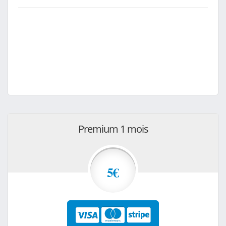
Premium 1 mois
5€