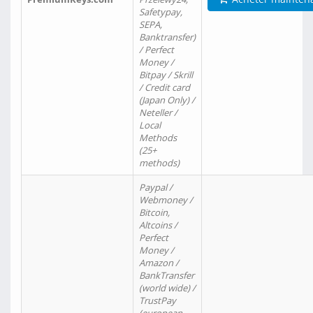
Safetypay,
SEPA,
Banktransfer)
/ Perfect
Money /
Bitpay / Skrill
/ Credit card
(Japan Only) /
Neteller /
Local
Methods
(25+
methods)
Paypal /
Webmoney /
Bitcoin,
Altcoins /
Perfect
Money /
Amazon /
BankTransfer
(world wide) /
TrustPay