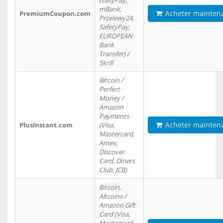
(EasyPay,
mBank,
Acheter mainten
PremiumCoupon.com
Przelewy24,
SafetyPay,
EUROPEAN
Bank
Transfer) /
Skrill
Bitcoin /
Perfect
Money /
Amazon
Payments
Acheter mainten
PlusInstant.com
(Visa,
Mastercard,
Amex,
Discover
Card, Diners
Club, JCB)
Bitcoin,
Altcoins /
Amazon Gift
Card (Visa,