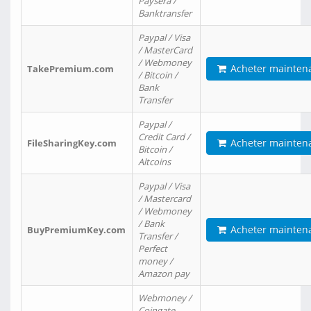
Paysera /
Banktransfer
Paypal / Visa
/ MasterCard
/ Webmoney
Acheter mainten
TakePremium.com
/ Bitcoin /
Bank
Transfer
Paypal /
Credit Card /
Acheter mainten
FileSharingKey.com
Bitcoin /
Altcoins
Paypal / Visa
/ Mastercard
/ Webmoney
/ Bank
Acheter mainten
BuyPremiumKey.com
Transfer /
Perfect
money /
Amazon pay
Webmoney /
Coingate