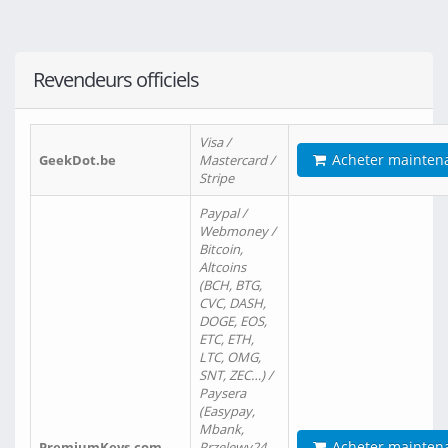
Revendeurs officiels
Visa /
Acheter mainten
GeekDot.be
Mastercard /
Stripe
Paypal /
Webmoney /
Bitcoin,
Altcoins
(BCH, BTG,
CVC, DASH,
DOGE, EOS,
ETC, ETH,
LTC, OMG,
SNT, ZEC…) /
Paysera
(Easypay,
Mbank,
Acheter mainten
PremiumKeys.com
Przelewy24,