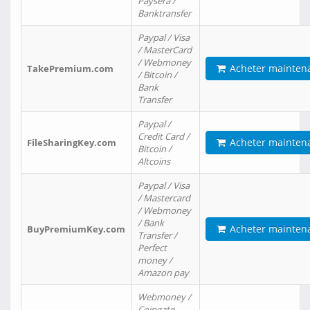
Paysera /
Banktransfer
Paypal / Visa
/ MasterCard
/ Webmoney
Acheter mainten
TakePremium.com
/ Bitcoin /
Bank
Transfer
Paypal /
Credit Card /
Acheter mainten
FileSharingKey.com
Bitcoin /
Altcoins
Paypal / Visa
/ Mastercard
/ Webmoney
/ Bank
Acheter mainten
BuyPremiumKey.com
Transfer /
Perfect
money /
Amazon pay
Webmoney /
Coingate