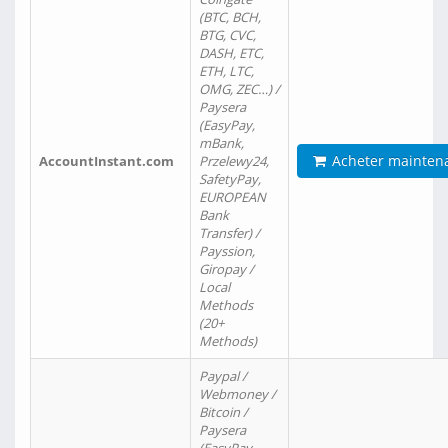
(BTC, BCH,
BTG, CVC,
DASH, ETC,
ETH, LTC,
OMG, ZEC…) /
Paysera
(EasyPay,
mBank,
Acheter mainten
AccountInstant.com
Przelewy24,
SafetyPay,
EUROPEAN
Bank
Transfer) /
Payssion,
Giropay /
Local
Methods
(20+
Methods)
Paypal /
Webmoney /
Bitcoin /
Paysera