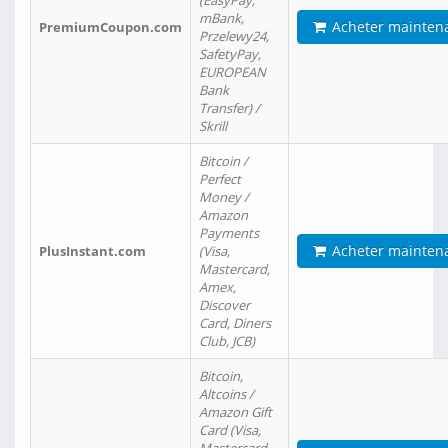
(EasyPay,
mBank,
Acheter mainten
PremiumCoupon.com
Przelewy24,
SafetyPay,
EUROPEAN
Bank
Transfer) /
Skrill
Bitcoin /
Perfect
Money /
Amazon
Payments
Acheter mainten
PlusInstant.com
(Visa,
Mastercard,
Amex,
Discover
Card, Diners
Club, JCB)
Bitcoin,
Altcoins /
Amazon Gift
Card (Visa,