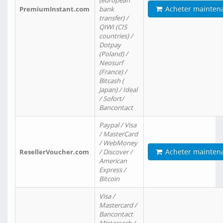
(european
Acheter mainten
PremiumInstant.com
bank
transfer) /
QIWI (CIS
countries) /
Dotpay
(Poland) /
Neosurf
(France) /
Bitcash (
Japan) / Ideal
/ Sofort/
Bancontact
Paypal / Visa
/ MasterCard
/ WebMoney
Acheter mainten
ResellerVoucher.com
/ Discover /
American
Express /
Bitcoin
Visa /
Mastercard /
Bancontact