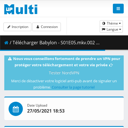
Thème
Inscription
Connexion
Langue
/ Télécharger Babylon - S01E05.mkv.002 ( 454.72 MB )
Nous vous conseillons fortement de prendre un VPN pour
protéger votre téléchargement et votre vie privée
Tester NordVPN
Merci de désactiver votre logiciel anti-pub avant de signaler un
problème.
Consulter la page tutoriel
Date Upload
27/05/2021 18:53