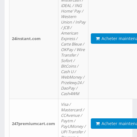
Mistercash /
iDEAL / ING
Home' Pay /
Western
Union / InPay
/ JCB /
American
Acheter mainten
24instant.com
Express /
Carte Bleue /
OKPay / Wire
Transfer /
Sofort /
BitCoins /
Cash U /
WebMoney /
Przelewy24 /
DaoPay /
Cash4WM
Visa /
Mastercard /
CCAvenue /
Paytm /
Acheter mainten
247premiumcart.com
PayUMoney /
UPi Transfer /