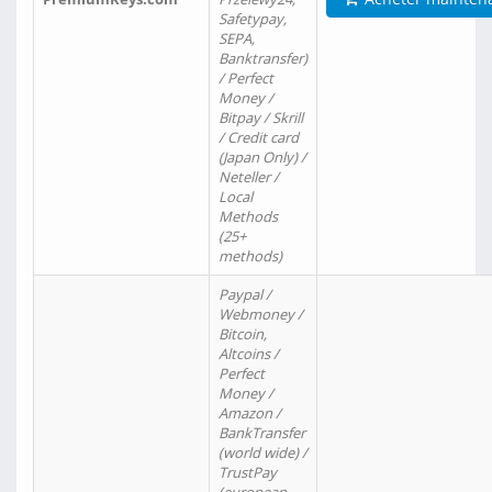
Safetypay,
SEPA,
Banktransfer)
/ Perfect
Money /
Bitpay / Skrill
/ Credit card
(Japan Only) /
Neteller /
Local
Methods
(25+
methods)
Paypal /
Webmoney /
Bitcoin,
Altcoins /
Perfect
Money /
Amazon /
BankTransfer
(world wide) /
TrustPay