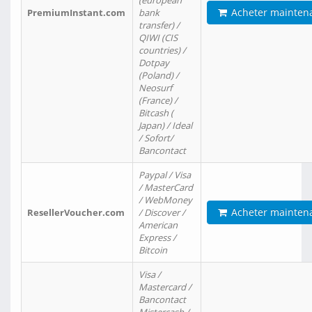
(european
Acheter mainten
PremiumInstant.com
bank
transfer) /
QIWI (CIS
countries) /
Dotpay
(Poland) /
Neosurf
(France) /
Bitcash (
Japan) / Ideal
/ Sofort/
Bancontact
Paypal / Visa
/ MasterCard
/ WebMoney
Acheter mainten
ResellerVoucher.com
/ Discover /
American
Express /
Bitcoin
Visa /
Mastercard /
Bancontact