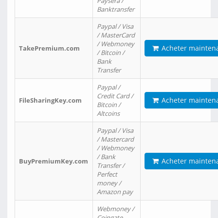
Paysera /
Banktransfer
Paypal / Visa
/ MasterCard
/ Webmoney
Acheter mainten
TakePremium.com
/ Bitcoin /
Bank
Transfer
Paypal /
Credit Card /
Acheter mainten
FileSharingKey.com
Bitcoin /
Altcoins
Paypal / Visa
/ Mastercard
/ Webmoney
/ Bank
Acheter mainten
BuyPremiumKey.com
Transfer /
Perfect
money /
Amazon pay
Webmoney /
Coingate