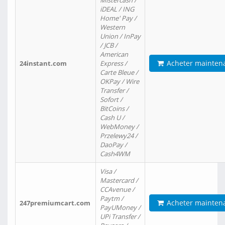
Mistercash /
iDEAL / ING
Home' Pay /
Western
Union / InPay
/ JCB /
American
Acheter mainten
24instant.com
Express /
Carte Bleue /
OKPay / Wire
Transfer /
Sofort /
BitCoins /
Cash U /
WebMoney /
Przelewy24 /
DaoPay /
Cash4WM
Visa /
Mastercard /
CCAvenue /
Paytm /
Acheter mainten
247premiumcart.com
PayUMoney /
UPi Transfer /