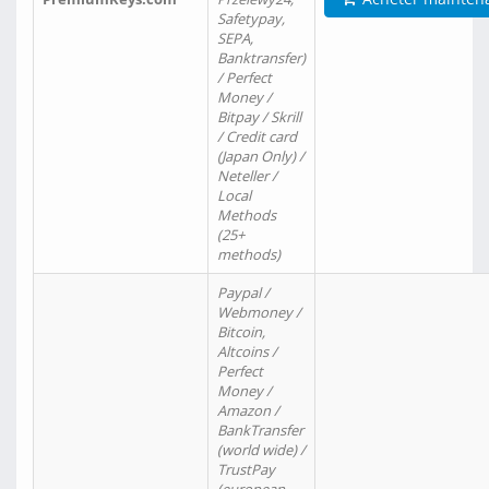
Safetypay,
SEPA,
Banktransfer)
/ Perfect
Money /
Bitpay / Skrill
/ Credit card
(Japan Only) /
Neteller /
Local
Methods
(25+
methods)
Paypal /
Webmoney /
Bitcoin,
Altcoins /
Perfect
Money /
Amazon /
BankTransfer
(world wide) /
TrustPay