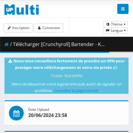
Thème
Inscription
Connexion
Langue
/ Télécharger [Crunchyroll] Bartender - Kami no Glass - 02 [720p][Multiple Subtitle].mkv.001 ( 357.49 MB )
Nous vous conseillons fortement de prendre un VPN pour
protéger votre téléchargement et votre vie privée
Tester NordVPN
Merci de désactiver votre logiciel anti-pub avant de signaler un
problème.
Consulter la page tutoriel
Date Upload
20/06/2024 23:58