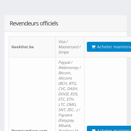
Revendeurs officiels
Visa /
Acheter mainten
GeekDot.be
Mastercard /
Stripe
Paypal /
Webmoney /
Bitcoin,
Altcoins
(BCH, BTG,
CVC, DASH,
DOGE, EOS,
ETC, ETH,
LTC, OMG,
SNT, ZEC…) /
Paysera
(Easypay,
Mbank,
Acheter mainten
PremiumKeys.com
Przelewy24,