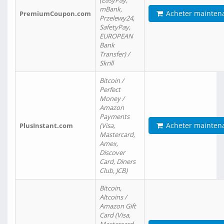
(EasyPay,
mBank,
Acheter mainten
PremiumCoupon.com
Przelewy24,
SafetyPay,
EUROPEAN
Bank
Transfer) /
Skrill
Bitcoin /
Perfect
Money /
Amazon
Payments
Acheter mainten
PlusInstant.com
(Visa,
Mastercard,
Amex,
Discover
Card, Diners
Club, JCB)
Bitcoin,
Altcoins /
Amazon Gift
Card (Visa,