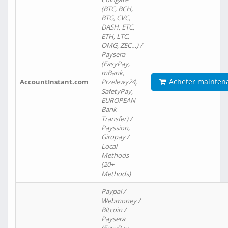
(BTC, BCH,
BTG, CVC,
DASH, ETC,
ETH, LTC,
OMG, ZEC…) /
Paysera
(EasyPay,
mBank,
Acheter mainten
AccountInstant.com
Przelewy24,
SafetyPay,
EUROPEAN
Bank
Transfer) /
Payssion,
Giropay /
Local
Methods
(20+
Methods)
Paypal /
Webmoney /
Bitcoin /
Paysera