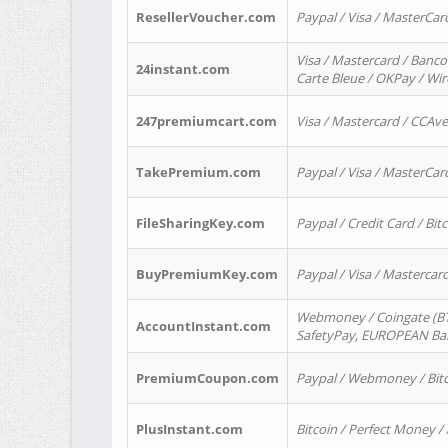
ResellerVoucher.com
Paypal / Visa / MasterCar
Visa / Mastercard / Banco
24instant.com
Carte Bleue / OKPay / Wi
247premiumcart.com
Visa / Mastercard / CCAv
TakePremium.com
Paypal / Visa / MasterCar
FileSharingKey.com
Paypal / Credit Card / Bitc
BuyPremiumKey.com
Paypal / Visa / Masterca
Webmoney / Coingate (BTC
AccountInstant.com
SafetyPay, EUROPEAN Bank
PremiumCoupon.com
Paypal / Webmoney / Bitc
PlusInstant.com
Bitcoin / Perfect Money /