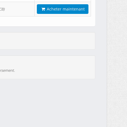
Acheter maintenant
CB)
ursement.