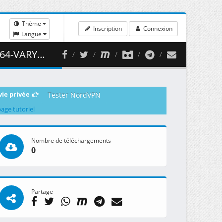
Thème
Inscription
Connexion
Langue
40.41 MB )
vie privée
Tester NordVPN
page tutoriel
Nombre de téléchargements
0
Partage