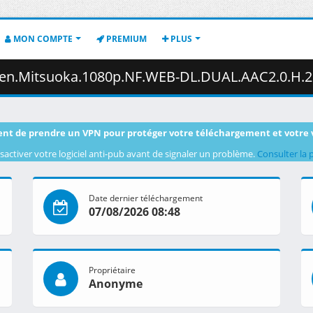
MON COMPTE
PREMIUM
PLUS
uoka.1080p.NF.WEB-DL.DUAL.AAC2.0.H.264-VARYG.mkv.003 ( 3
nt de prendre un VPN pour protéger votre téléchargement et votre 
sactiver votre logiciel anti-pub avant de signaler un problème.
Consulter la 
Date dernier téléchargement
07/08/2026 08:48
Propriétaire
Anonyme