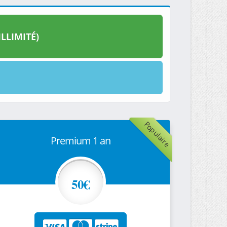
LLIMITÉ)
Populaire
Premium 1 an
50€