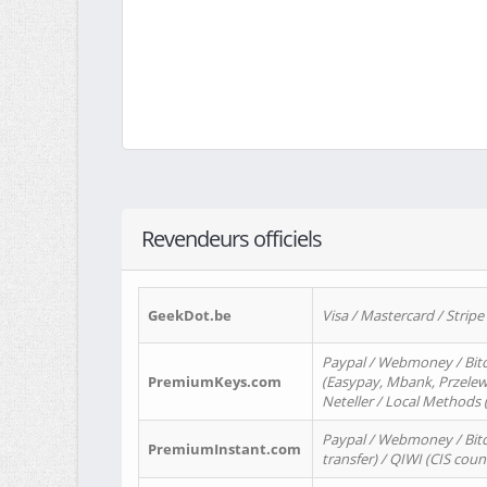
Revendeurs officiels
GeekDot.be
Visa / Mastercard / Stripe
Paypal / Webmoney / Bitc
PremiumKeys.com
(Easypay, Mbank, Przelewy2
Neteller / Local Methods
Paypal / Webmoney / Bitc
PremiumInstant.com
transfer) / QIWI (CIS coun