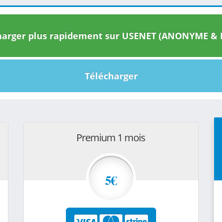
arger plus rapidement sur USENET (ANONYME & I
Télécharger
Premium 1 mois
5€