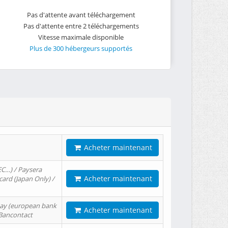
Pas d'attente avant téléchargement
Pas d'attente entre 2 téléchargements
Vitesse maximale disponible
Plus de 300 hébergeurs supportés
Acheter maintenant
EC…) / Paysera
Acheter maintenant
card (Japan Only) /
tPay (european bank
Acheter maintenant
/ Bancontact