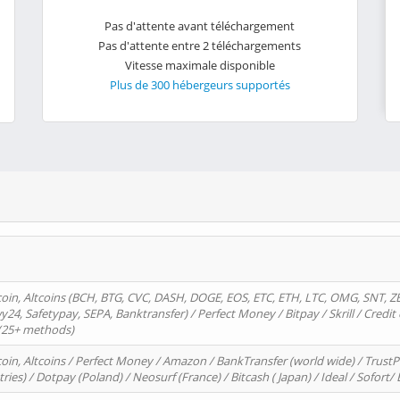
Pas d'attente avant téléchargement
Pas d'attente entre 2 téléchargements
Vitesse maximale disponible
Plus de 300 hébergeurs supportés
oin, Altcoins (BCH, BTG, CVC, DASH, DOGE, EOS, ETC, ETH, LTC, OMG, SNT, Z
4, Safetypay, SEPA, Banktransfer) / Perfect Money / Bitpay / Skrill / Credit 
 (25+ methods)
oin, Altcoins / Perfect Money / Amazon / BankTransfer (world wide) / Trus
tries) / Dotpay (Poland) / Neosurf (France) / Bitcash ( Japan) / Ideal / Sofort