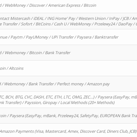
d / WebMoney / Discover / American Express / Bitcoin
ntact Mistercash / iDEAL / ING Home' Pay / Western Union / InPay / JCB / Am
re Transfer / Sofort / BitCoins / Cash U / WebMoney / Przelewy24 / DaoPay 
enue / Paytm / PayUMoney / UPi Transfer / Paysera / Banktransfer
d / Webmoney / Bitcoin / Bank Transfer
oin / Altcoins
rd / Webmoney / Bank Transfer / Perfect money / Amazon pay
, BCH, BTG, CVC, DASH, ETC, ETH, LTC, OMG, ZEC…) / Paysera (EasyPay, mB
 Transfer) / Payssion, Giropay / Local Methods (20+ Methods)
oin / Paysera (EasyPay, mBank, Przelewy24, SafetyPay, EUROPEAN Bank Transf
 Amazon Payments (Visa, Mastercard, Amex, Discover Card, Diners Club, JCB)