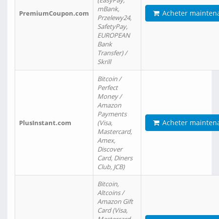
(EasyPay,
mBank,
Acheter mainten
PremiumCoupon.com
Przelewy24,
SafetyPay,
EUROPEAN
Bank
Transfer) /
Skrill
Bitcoin /
Perfect
Money /
Amazon
Payments
Acheter mainten
PlusInstant.com
(Visa,
Mastercard,
Amex,
Discover
Card, Diners
Club, JCB)
Bitcoin,
Altcoins /
Amazon Gift
Card (Visa,