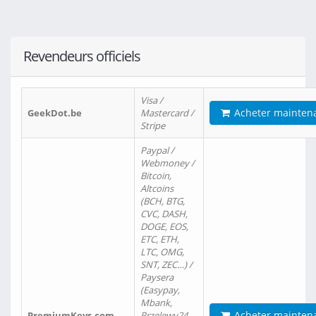
Revendeurs officiels
Visa /
Acheter mainten
GeekDot.be
Mastercard /
Stripe
Paypal /
Webmoney /
Bitcoin,
Altcoins
(BCH, BTG,
CVC, DASH,
DOGE, EOS,
ETC, ETH,
LTC, OMG,
SNT, ZEC…) /
Paysera
(Easypay,
Mbank,
Acheter mainten
PremiumKeys.com
Przelewy24,