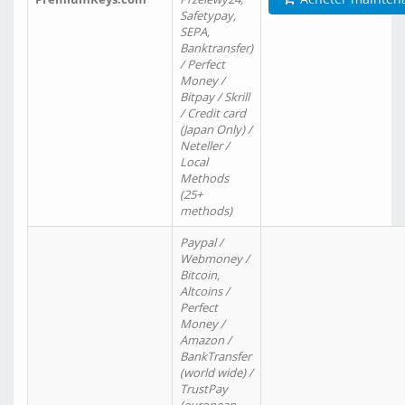
Safetypay,
SEPA,
Banktransfer)
/ Perfect
Money /
Bitpay / Skrill
/ Credit card
(Japan Only) /
Neteller /
Local
Methods
(25+
methods)
Paypal /
Webmoney /
Bitcoin,
Altcoins /
Perfect
Money /
Amazon /
BankTransfer
(world wide) /
TrustPay