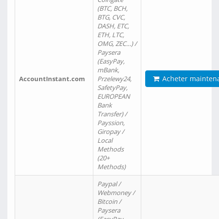
(BTC, BCH,
BTG, CVC,
DASH, ETC,
ETH, LTC,
OMG, ZEC…) /
Paysera
(EasyPay,
mBank,
Acheter mainten
AccountInstant.com
Przelewy24,
SafetyPay,
EUROPEAN
Bank
Transfer) /
Payssion,
Giropay /
Local
Methods
(20+
Methods)
Paypal /
Webmoney /
Bitcoin /
Paysera