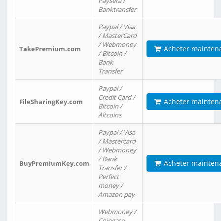
Paysera /
Banktransfer
Paypal / Visa
/ MasterCard
/ Webmoney
Acheter mainten
TakePremium.com
/ Bitcoin /
Bank
Transfer
Paypal /
Credit Card /
Acheter mainten
FileSharingKey.com
Bitcoin /
Altcoins
Paypal / Visa
/ Mastercard
/ Webmoney
/ Bank
Acheter mainten
BuyPremiumKey.com
Transfer /
Perfect
money /
Amazon pay
Webmoney /
Coingate