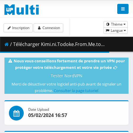
Thème
Inscription
Connexion
Langue
/ Télécharger Kimi.ni.Todoke.From.Me.to.You.S02E03.1080p.Blu-ray.Opus2.0.x264.10-bit-NoEffort.mkv.003 ( 415.71 MB )
Nous vous conseillons fortement de prendre un VPN pour
protéger votre téléchargement et votre vie privée
Tester NordVPN
Merci de désactiver votre logiciel anti-pub avant de signaler un
problème.
Consulter la page tutoriel
Date Upload
05/02/2024 16:57