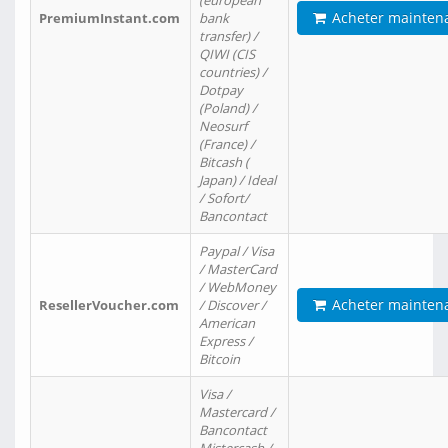
(european
Acheter mainten
PremiumInstant.com
bank
transfer) /
QIWI (CIS
countries) /
Dotpay
(Poland) /
Neosurf
(France) /
Bitcash (
Japan) / Ideal
/ Sofort/
Bancontact
Paypal / Visa
/ MasterCard
/ WebMoney
Acheter mainten
ResellerVoucher.com
/ Discover /
American
Express /
Bitcoin
Visa /
Mastercard /
Bancontact