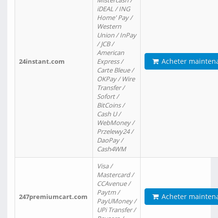
Mistercash /
iDEAL / ING
Home' Pay /
Western
Union / InPay
/ JCB /
American
Acheter mainten
24instant.com
Express /
Carte Bleue /
OKPay / Wire
Transfer /
Sofort /
BitCoins /
Cash U /
WebMoney /
Przelewy24 /
DaoPay /
Cash4WM
Visa /
Mastercard /
CCAvenue /
Paytm /
Acheter mainten
247premiumcart.com
PayUMoney /
UPi Transfer /