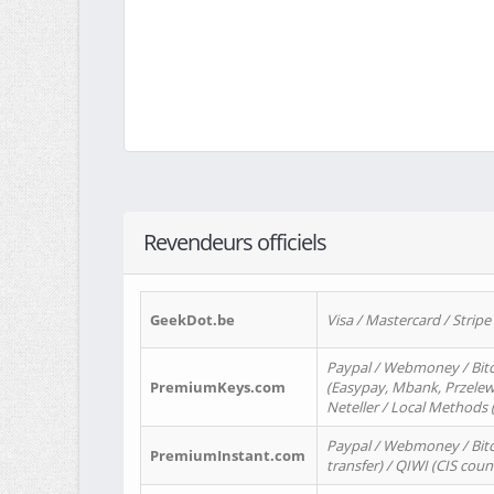
Revendeurs officiels
GeekDot.be
Visa / Mastercard / Stripe
Paypal / Webmoney / Bitc
PremiumKeys.com
(Easypay, Mbank, Przelewy2
Neteller / Local Methods
Paypal / Webmoney / Bitc
PremiumInstant.com
transfer) / QIWI (CIS coun