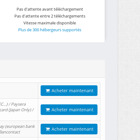
Pas d'attente avant téléchargement
Pas d'attente entre 2 téléchargements
Vitesse maximale disponible
Plus de 300 hébergeurs supportés
Acheter maintenant
EC…) / Paysera
Acheter maintenant
card (Japan Only) /
tPay (european bank
Acheter maintenant
/ Bancontact