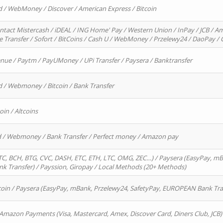
d / WebMoney / Discover / American Express / Bitcoin
ntact Mistercash / iDEAL / ING Home' Pay / Western Union / InPay / JCB / Am
re Transfer / Sofort / BitCoins / Cash U / WebMoney / Przelewy24 / DaoPay 
enue / Paytm / PayUMoney / UPi Transfer / Paysera / Banktransfer
d / Webmoney / Bitcoin / Bank Transfer
oin / Altcoins
rd / Webmoney / Bank Transfer / Perfect money / Amazon pay
, BCH, BTG, CVC, DASH, ETC, ETH, LTC, OMG, ZEC…) / Paysera (EasyPay, mB
 Transfer) / Payssion, Giropay / Local Methods (20+ Methods)
oin / Paysera (EasyPay, mBank, Przelewy24, SafetyPay, EUROPEAN Bank Transf
 Amazon Payments (Visa, Mastercard, Amex, Discover Card, Diners Club, JCB)