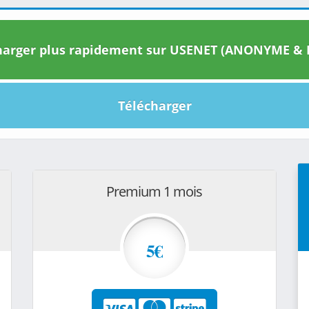
arger plus rapidement sur USENET (ANONYME & I
Télécharger
Premium 1 mois
5€