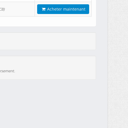
Acheter maintenant
CB)
ursement.