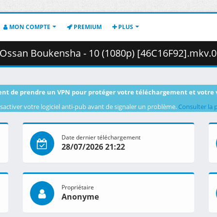
MON COMPTE
PREMIUM
PLUS
san Boukensha - 10 (1080p) [46C16F92].mkv.003 ( 4
nt de prendre un VPN pour protéger votre téléchargement et votre 
sactiver votre logiciel anti-pub avant de signaler un problème.
Consulter la 
Date dernier téléchargement
28/07/2026 21:22
Propriétaire
Anonyme