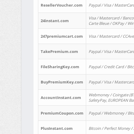
ResellerVoucher.com
Paypal / Visa / MasterCar
Visa / Mastercard / Banco
24instant.com
Carte Bleue / OKPay / Wi
247premiumcart.com
Visa / Mastercard / CCAv
TakePremium.com
Paypal / Visa / MasterCar
FileSharingKey.com
Paypal / Credit Card / Bitc
BuyPremiumKey.com
Paypal / Visa / Masterca
Webmoney / Coingate (BTC
AccountInstant.com
SafetyPay, EUROPEAN Bank
PremiumCoupon.com
Paypal / Webmoney / Bitc
PlusInstant.com
Bitcoin / Perfect Money /