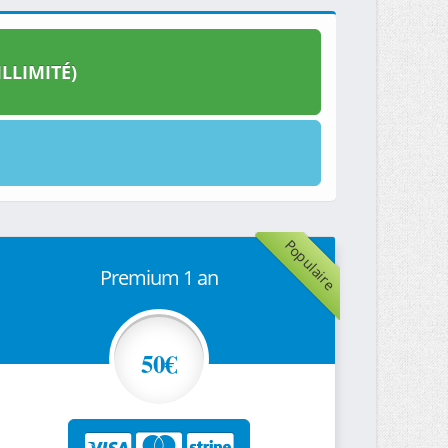
LLIMITÉ)
Populaire
Premium 1 an
50€