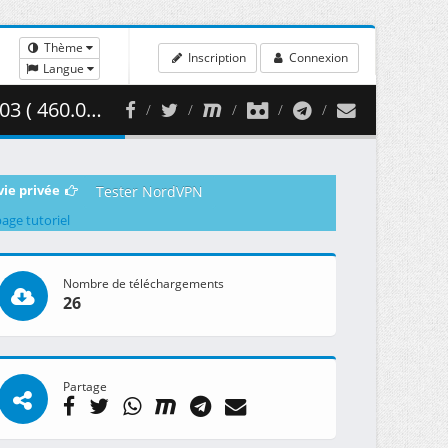
Thème
Inscription
Connexion
Langue
60.03 MB )
vie privée
Tester NordVPN
page tutoriel
Nombre de téléchargements
26
Partage