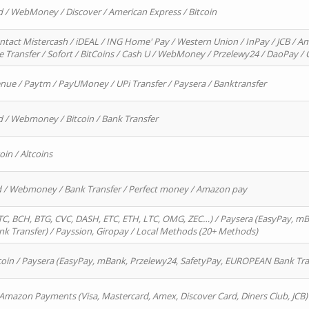
d / WebMoney / Discover / American Express / Bitcoin
ntact Mistercash / iDEAL / ING Home' Pay / Western Union / InPay / JCB / Am
re Transfer / Sofort / BitCoins / Cash U / WebMoney / Przelewy24 / DaoPay 
enue / Paytm / PayUMoney / UPi Transfer / Paysera / Banktransfer
d / Webmoney / Bitcoin / Bank Transfer
oin / Altcoins
rd / Webmoney / Bank Transfer / Perfect money / Amazon pay
, BCH, BTG, CVC, DASH, ETC, ETH, LTC, OMG, ZEC…) / Paysera (EasyPay, mB
 Transfer) / Payssion, Giropay / Local Methods (20+ Methods)
oin / Paysera (EasyPay, mBank, Przelewy24, SafetyPay, EUROPEAN Bank Transf
 Amazon Payments (Visa, Mastercard, Amex, Discover Card, Diners Club, JCB)