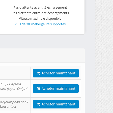
Pas d'attente avant téléchargement
Pas d'attente entre 2 téléchargements
Vitesse maximale disponible
Plus de 300 hébergeurs supportés
Acheter maintenant
EC…) / Paysera
Acheter maintenant
card (Japan Only) /
tPay (european bank
Acheter maintenant
/ Bancontact