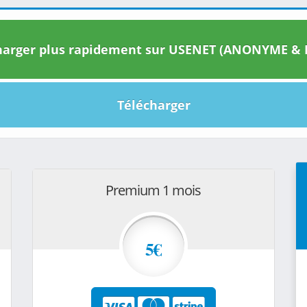
arger plus rapidement sur USENET (ANONYME & I
Télécharger
Premium 1 mois
5€