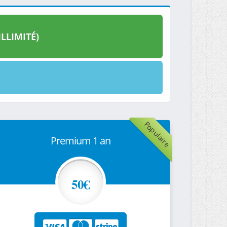
LLIMITÉ)
Populaire
Premium 1 an
50€