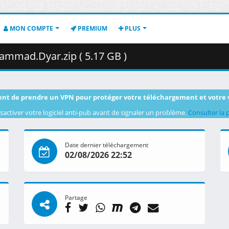
MON COMPTE
PREMIUM
PLUS
ammad.Dyar.zip ( 5.17 GB )
nt de prendre un VPN pour protéger votre téléchargement et votre 
sactiver votre logiciel anti-pub avant de signaler un problème.
Consulter la 
Date dernier téléchargement
02/08/2026 22:52
Partage