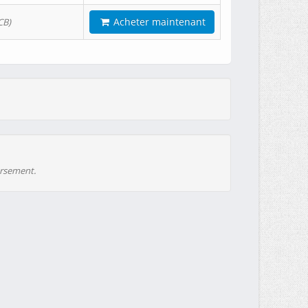
Acheter maintenant
CB)
ursement.