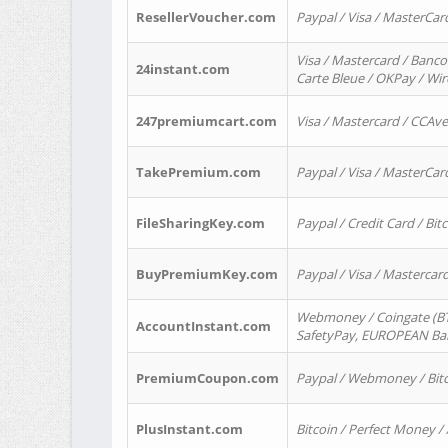
ResellerVoucher.com
Paypal / Visa / MasterCar
Visa / Mastercard / Banco
24instant.com
Carte Bleue / OKPay / Wi
247premiumcart.com
Visa / Mastercard / CCAv
TakePremium.com
Paypal / Visa / MasterCar
FileSharingKey.com
Paypal / Credit Card / Bitc
BuyPremiumKey.com
Paypal / Visa / Masterca
Webmoney / Coingate (BTC
AccountInstant.com
SafetyPay, EUROPEAN Bank
PremiumCoupon.com
Paypal / Webmoney / Bitc
PlusInstant.com
Bitcoin / Perfect Money /