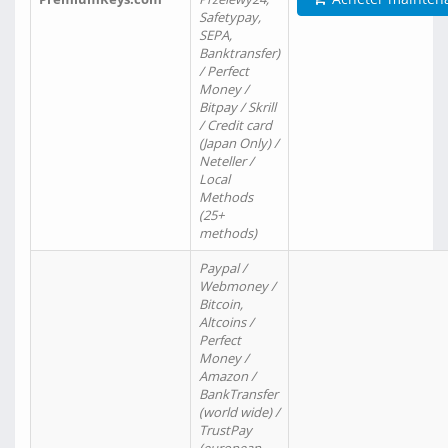
Safetypay,
SEPA,
Banktransfer)
/ Perfect
Money /
Bitpay / Skrill
/ Credit card
(Japan Only) /
Neteller /
Local
Methods
(25+
methods)
Paypal /
Webmoney /
Bitcoin,
Altcoins /
Perfect
Money /
Amazon /
BankTransfer
(world wide) /
TrustPay