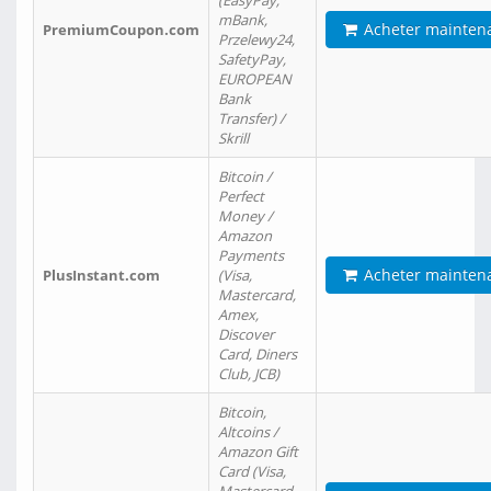
(EasyPay,
mBank,
Acheter mainten
PremiumCoupon.com
Przelewy24,
SafetyPay,
EUROPEAN
Bank
Transfer) /
Skrill
Bitcoin /
Perfect
Money /
Amazon
Payments
Acheter mainten
PlusInstant.com
(Visa,
Mastercard,
Amex,
Discover
Card, Diners
Club, JCB)
Bitcoin,
Altcoins /
Amazon Gift
Card (Visa,