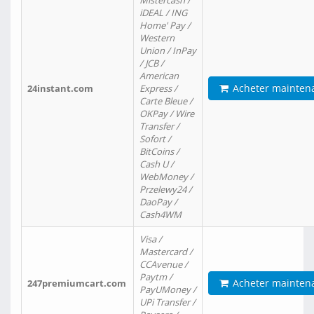
Mistercash /
iDEAL / ING
Home' Pay /
Western
Union / InPay
/ JCB /
American
Acheter mainten
24instant.com
Express /
Carte Bleue /
OKPay / Wire
Transfer /
Sofort /
BitCoins /
Cash U /
WebMoney /
Przelewy24 /
DaoPay /
Cash4WM
Visa /
Mastercard /
CCAvenue /
Paytm /
Acheter mainten
247premiumcart.com
PayUMoney /
UPi Transfer /