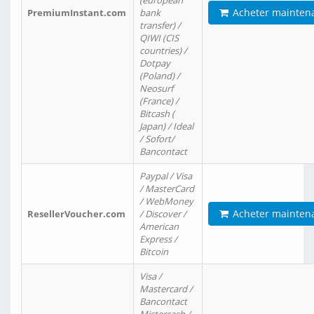
(european
Acheter mainten
PremiumInstant.com
bank
transfer) /
QIWI (CIS
countries) /
Dotpay
(Poland) /
Neosurf
(France) /
Bitcash (
Japan) / Ideal
/ Sofort/
Bancontact
Paypal / Visa
/ MasterCard
/ WebMoney
Acheter mainten
ResellerVoucher.com
/ Discover /
American
Express /
Bitcoin
Visa /
Mastercard /
Bancontact