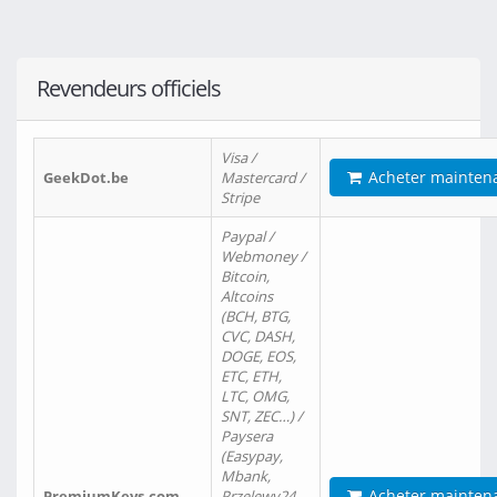
Revendeurs officiels
Visa /
Acheter mainten
GeekDot.be
Mastercard /
Stripe
Paypal /
Webmoney /
Bitcoin,
Altcoins
(BCH, BTG,
CVC, DASH,
DOGE, EOS,
ETC, ETH,
LTC, OMG,
SNT, ZEC…) /
Paysera
(Easypay,
Mbank,
Acheter mainten
PremiumKeys.com
Przelewy24,