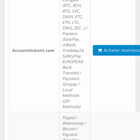
(BTC, BCH,
BTG, CVC,
DASH, ETC,
ETH, LTC,
OMG, ZEC…) /
Paysera
(EasyPay,
mBank,
Acheter mainten
AccountInstant.com
Przelewy24,
SafetyPay,
EUROPEAN
Bank
Transfer) /
Payssion,
Giropay /
Local
Methods
(20+
Methods)
Paypal /
Webmoney /
Bitcoin /
Paysera