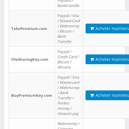
Paysera /
Banktransfer
Paypal / Visa
/ MasterCard
/ Webmoney
Acheter mainten
TakePremium.com
/ Bitcoin /
Bank
Transfer
Paypal /
Credit Card /
Acheter mainten
FileSharingKey.com
Bitcoin /
Altcoins
Paypal / Visa
/ Mastercard
/ Webmoney
/ Bank
Acheter mainten
BuyPremiumKey.com
Transfer /
Perfect
money /
Amazon pay
Webmoney /
Coingate