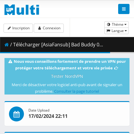
Thème
Inscription
Connexion
Langue
/ Télécharger [AsiaFansub] Bad Buddy 01 vostfr.mp4 ( 1.60 GB )
Nous vous conseillons fortement de prendre un VPN pour
protéger votre téléchargement et votre vie privée
Tester NordVPN
Merci de désactiver votre logiciel anti-pub avant de signaler un
problème.
Consulter la page tutoriel
Date Upload
17/02/2024 22:11