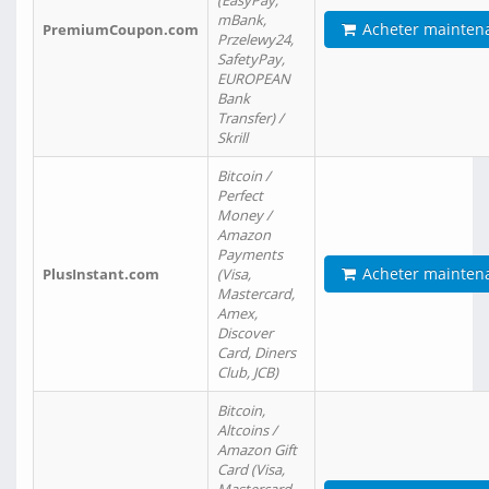
(EasyPay,
mBank,
Acheter mainten
PremiumCoupon.com
Przelewy24,
SafetyPay,
EUROPEAN
Bank
Transfer) /
Skrill
Bitcoin /
Perfect
Money /
Amazon
Payments
Acheter mainten
PlusInstant.com
(Visa,
Mastercard,
Amex,
Discover
Card, Diners
Club, JCB)
Bitcoin,
Altcoins /
Amazon Gift
Card (Visa,