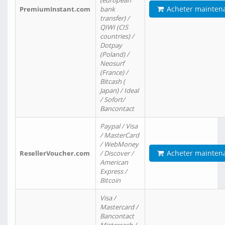
(european
Acheter mainten
PremiumInstant.com
bank
transfer) /
QIWI (CIS
countries) /
Dotpay
(Poland) /
Neosurf
(France) /
Bitcash (
Japan) / Ideal
/ Sofort/
Bancontact
Paypal / Visa
/ MasterCard
/ WebMoney
Acheter mainten
ResellerVoucher.com
/ Discover /
American
Express /
Bitcoin
Visa /
Mastercard /
Bancontact