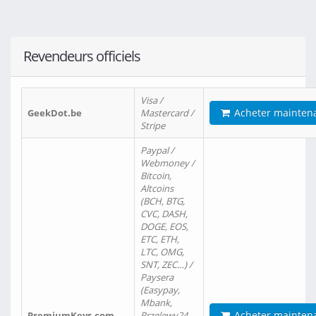
Revendeurs officiels
Visa /
Acheter mainten
GeekDot.be
Mastercard /
Stripe
Paypal /
Webmoney /
Bitcoin,
Altcoins
(BCH, BTG,
CVC, DASH,
DOGE, EOS,
ETC, ETH,
LTC, OMG,
SNT, ZEC…) /
Paysera
(Easypay,
Mbank,
Acheter mainten
PremiumKeys.com
Przelewy24,