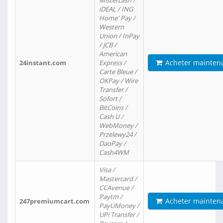
Mistercash /
iDEAL / ING
Home' Pay /
Western
Union / InPay
/ JCB /
American
Acheter mainten
24instant.com
Express /
Carte Bleue /
OKPay / Wire
Transfer /
Sofort /
BitCoins /
Cash U /
WebMoney /
Przelewy24 /
DaoPay /
Cash4WM
Visa /
Mastercard /
CCAvenue /
Paytm /
Acheter mainten
247premiumcart.com
PayUMoney /
UPi Transfer /