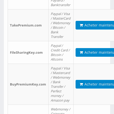
Paysera /
Banktransfer
Paypal / Visa
/ MasterCard
/ Webmoney
Acheter mainten
TakePremium.com
/ Bitcoin /
Bank
Transfer
Paypal /
Credit Card /
Acheter mainten
FileSharingKey.com
Bitcoin /
Altcoins
Paypal / Visa
/ Mastercard
/ Webmoney
/ Bank
Acheter mainten
BuyPremiumKey.com
Transfer /
Perfect
money /
Amazon pay
Webmoney /
Coingate