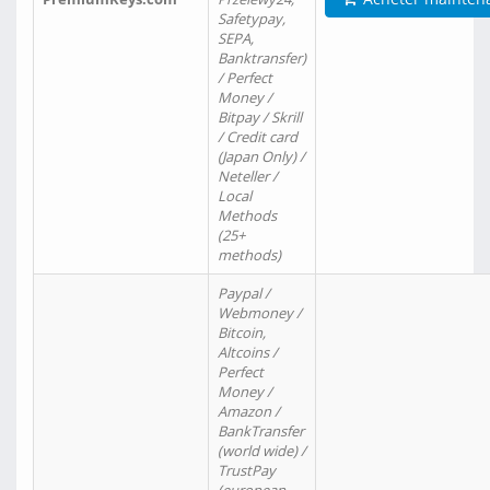
Safetypay,
SEPA,
Banktransfer)
/ Perfect
Money /
Bitpay / Skrill
/ Credit card
(Japan Only) /
Neteller /
Local
Methods
(25+
methods)
Paypal /
Webmoney /
Bitcoin,
Altcoins /
Perfect
Money /
Amazon /
BankTransfer
(world wide) /
TrustPay