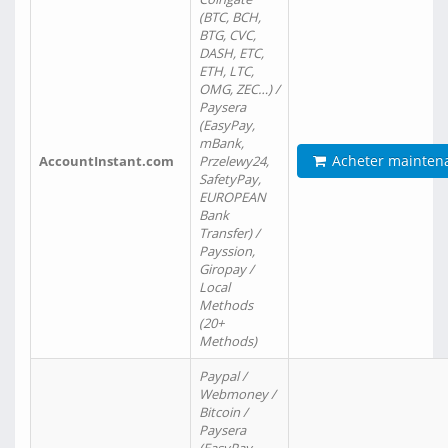
(BTC, BCH,
BTG, CVC,
DASH, ETC,
ETH, LTC,
OMG, ZEC…) /
Paysera
(EasyPay,
mBank,
Acheter mainten
AccountInstant.com
Przelewy24,
SafetyPay,
EUROPEAN
Bank
Transfer) /
Payssion,
Giropay /
Local
Methods
(20+
Methods)
Paypal /
Webmoney /
Bitcoin /
Paysera