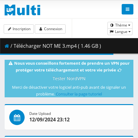
Thème
Inscription
Connexion
Langue
/ Télécharger NOT ME 3.mp4 ( 1.46 GB )
Nous vous conseillons fortement de prendre un VPN pour
protéger votre téléchargement et votre vie privée
Tester NordVPN
Merci de désactiver votre logiciel anti-pub avant de signaler un
problème.
Consulter la page tutoriel
Date Upload
12/09/2024 23:12