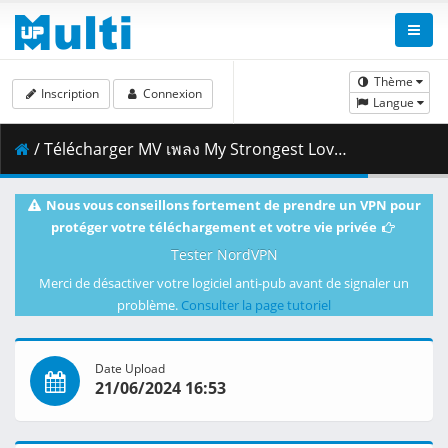
Thème
Inscription
Connexion
Langue
/ Télécharger MV เพลง My Strongest Love Boss - Noeul Ost. บรรยากาศรัก เดอะซีรีส์ Love in The Air.mp4 ( 122.54 MB )
Nous vous conseillons fortement de prendre un VPN pour
protéger votre téléchargement et votre vie privée
Tester NordVPN
Merci de désactiver votre logiciel anti-pub avant de signaler un
problème.
Consulter la page tutoriel
Date Upload
21/06/2024 16:53