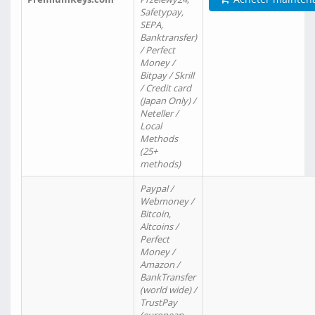
Safetypay,
SEPA,
Banktransfer)
/ Perfect
Money /
Bitpay / Skrill
/ Credit card
(Japan Only) /
Neteller /
Local
Methods
(25+
methods)
Paypal /
Webmoney /
Bitcoin,
Altcoins /
Perfect
Money /
Amazon /
BankTransfer
(world wide) /
TrustPay