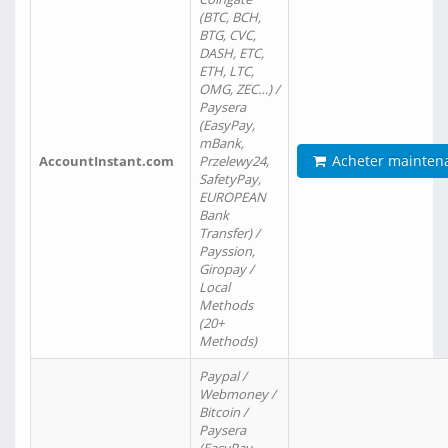
(BTC, BCH,
BTG, CVC,
DASH, ETC,
ETH, LTC,
OMG, ZEC…) /
Paysera
(EasyPay,
mBank,
Acheter mainten
AccountInstant.com
Przelewy24,
SafetyPay,
EUROPEAN
Bank
Transfer) /
Payssion,
Giropay /
Local
Methods
(20+
Methods)
Paypal /
Webmoney /
Bitcoin /
Paysera