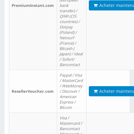
(european
Acheter mainten
PremiumInstant.com
bank
transfer) /
QIWI (CIS
countries) /
Dotpay
(Poland) /
Neosurf
(France) /
Bitcash (
Japan) / Ideal
/ Sofort/
Bancontact
Paypal / Visa
/ MasterCard
/ WebMoney
Acheter mainten
ResellerVoucher.com
/ Discover /
American
Express /
Bitcoin
Visa /
Mastercard /
Bancontact