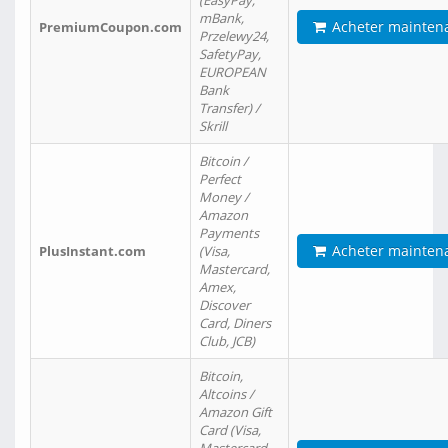
(EasyPay,
mBank,
Acheter mainten
PremiumCoupon.com
Przelewy24,
SafetyPay,
EUROPEAN
Bank
Transfer) /
Skrill
Bitcoin /
Perfect
Money /
Amazon
Payments
Acheter mainten
PlusInstant.com
(Visa,
Mastercard,
Amex,
Discover
Card, Diners
Club, JCB)
Bitcoin,
Altcoins /
Amazon Gift
Card (Visa,