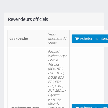
Revendeurs officiels
Visa /
Acheter mainten
GeekDot.be
Mastercard /
Stripe
Paypal /
Webmoney /
Bitcoin,
Altcoins
(BCH, BTG,
CVC, DASH,
DOGE, EOS,
ETC, ETH,
LTC, OMG,
SNT, ZEC…) /
Paysera
(Easypay,
Mbank,
Acheter mainten
PremiumKeys.com
Przelewy24,