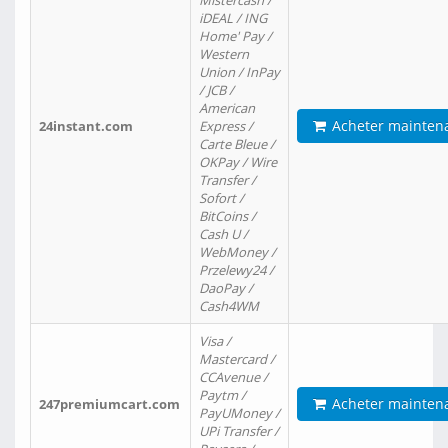
Mistercash /
iDEAL / ING
Home' Pay /
Western
Union / InPay
/ JCB /
American
Acheter mainten
24instant.com
Express /
Carte Bleue /
OKPay / Wire
Transfer /
Sofort /
BitCoins /
Cash U /
WebMoney /
Przelewy24 /
DaoPay /
Cash4WM
Visa /
Mastercard /
CCAvenue /
Paytm /
Acheter mainten
247premiumcart.com
PayUMoney /
UPi Transfer /