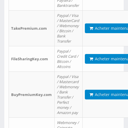
Paysera /
Banktransfer
Paypal / Visa
/ MasterCard
/ Webmoney
Acheter mainten
TakePremium.com
/ Bitcoin /
Bank
Transfer
Paypal /
Credit Card /
Acheter mainten
FileSharingKey.com
Bitcoin /
Altcoins
Paypal / Visa
/ Mastercard
/ Webmoney
/ Bank
Acheter mainten
BuyPremiumKey.com
Transfer /
Perfect
money /
Amazon pay
Webmoney /
Coingate