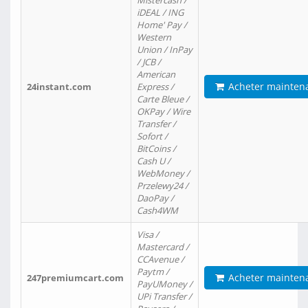
Mistercash /
iDEAL / ING
Home' Pay /
Western
Union / InPay
/ JCB /
American
Acheter mainten
24instant.com
Express /
Carte Bleue /
OKPay / Wire
Transfer /
Sofort /
BitCoins /
Cash U /
WebMoney /
Przelewy24 /
DaoPay /
Cash4WM
Visa /
Mastercard /
CCAvenue /
Paytm /
Acheter mainten
247premiumcart.com
PayUMoney /
UPi Transfer /