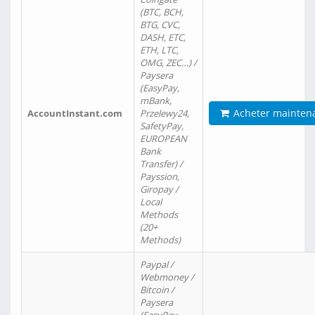
(BTC, BCH,
BTG, CVC,
DASH, ETC,
ETH, LTC,
OMG, ZEC…) /
Paysera
(EasyPay,
mBank,
Acheter mainten
AccountInstant.com
Przelewy24,
SafetyPay,
EUROPEAN
Bank
Transfer) /
Payssion,
Giropay /
Local
Methods
(20+
Methods)
Paypal /
Webmoney /
Bitcoin /
Paysera