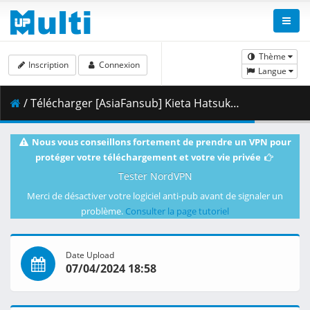
Thème
Inscription
Connexion
Langue
/ Télécharger [AsiaFansub] Kieta Hatsukoi 08 vostfr.mp4 ( 789.05 MB )
Nous vous conseillons fortement de prendre un VPN pour
protéger votre téléchargement et votre vie privée
Tester NordVPN
Merci de désactiver votre logiciel anti-pub avant de signaler un
problème.
Consulter la page tutoriel
Date Upload
07/04/2024 18:58