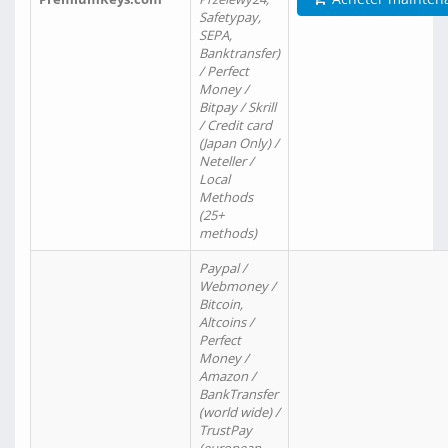
Safetypay,
SEPA,
Banktransfer)
/ Perfect
Money /
Bitpay / Skrill
/ Credit card
(Japan Only) /
Neteller /
Local
Methods
(25+
methods)
Paypal /
Webmoney /
Bitcoin,
Altcoins /
Perfect
Money /
Amazon /
BankTransfer
(world wide) /
TrustPay