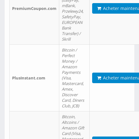
(EasyPay,
mBank,
Acheter mainten
PremiumCoupon.com
Przelewy24,
SafetyPay,
EUROPEAN
Bank
Transfer) /
Skrill
Bitcoin /
Perfect
Money /
Amazon
Payments
Acheter mainten
PlusInstant.com
(Visa,
Mastercard,
Amex,
Discover
Card, Diners
Club, JCB)
Bitcoin,
Altcoins /
Amazon Gift
Card (Visa,