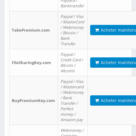
Paysera /
Banktransfer
Paypal / Visa
/ MasterCard
/ Webmoney
Acheter mainten
TakePremium.com
/ Bitcoin /
Bank
Transfer
Paypal /
Credit Card /
Acheter mainten
FileSharingKey.com
Bitcoin /
Altcoins
Paypal / Visa
/ Mastercard
/ Webmoney
/ Bank
Acheter mainten
BuyPremiumKey.com
Transfer /
Perfect
money /
Amazon pay
Webmoney /
Coingate