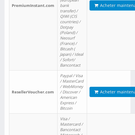
(european
Acheter mainten
PremiumInstant.com
bank
transfer) /
QIWI (CIS
countries) /
Dotpay
(Poland) /
Neosurf
(France) /
Bitcash (
Japan) / Ideal
/ Sofort/
Bancontact
Paypal / Visa
/ MasterCard
/ WebMoney
Acheter mainten
ResellerVoucher.com
/ Discover /
American
Express /
Bitcoin
Visa /
Mastercard /
Bancontact