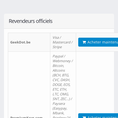
Revendeurs officiels
Visa /
Acheter mainten
GeekDot.be
Mastercard /
Stripe
Paypal /
Webmoney /
Bitcoin,
Altcoins
(BCH, BTG,
CVC, DASH,
DOGE, EOS,
ETC, ETH,
LTC, OMG,
SNT, ZEC…) /
Paysera
(Easypay,
Mbank,
Acheter mainten
PremiumKeys.com
Przelewy24,