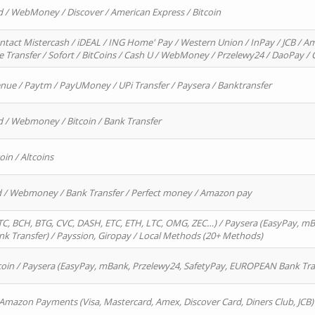
d / WebMoney / Discover / American Express / Bitcoin
ntact Mistercash / iDEAL / ING Home' Pay / Western Union / InPay / JCB / Am
re Transfer / Sofort / BitCoins / Cash U / WebMoney / Przelewy24 / DaoPay 
enue / Paytm / PayUMoney / UPi Transfer / Paysera / Banktransfer
d / Webmoney / Bitcoin / Bank Transfer
oin / Altcoins
rd / Webmoney / Bank Transfer / Perfect money / Amazon pay
, BCH, BTG, CVC, DASH, ETC, ETH, LTC, OMG, ZEC…) / Paysera (EasyPay, mB
 Transfer) / Payssion, Giropay / Local Methods (20+ Methods)
oin / Paysera (EasyPay, mBank, Przelewy24, SafetyPay, EUROPEAN Bank Transf
 Amazon Payments (Visa, Mastercard, Amex, Discover Card, Diners Club, JCB)