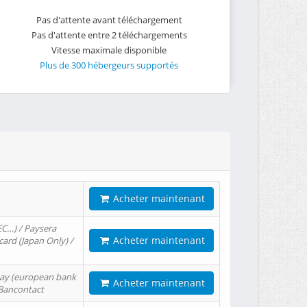
Pas d'attente avant téléchargement
Pas d'attente entre 2 téléchargements
Vitesse maximale disponible
Plus de 300 hébergeurs supportés
Acheter maintenant
EC…) / Paysera
Acheter maintenant
card (Japan Only) /
tPay (european bank
Acheter maintenant
/ Bancontact