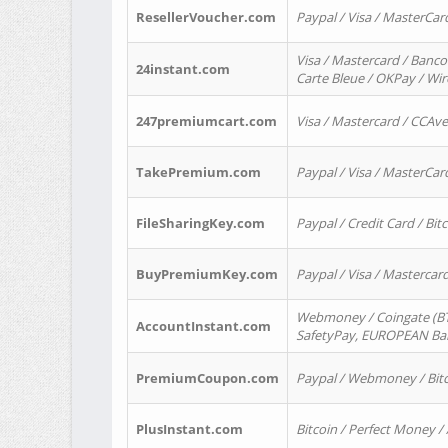
ResellerVoucher.com
Paypal / Visa / MasterCar
Visa / Mastercard / Banco
24instant.com
Carte Bleue / OKPay / Wi
247premiumcart.com
Visa / Mastercard / CCAv
TakePremium.com
Paypal / Visa / MasterCar
FileSharingKey.com
Paypal / Credit Card / Bitc
BuyPremiumKey.com
Paypal / Visa / Masterca
Webmoney / Coingate (BTC
AccountInstant.com
SafetyPay, EUROPEAN Bank
PremiumCoupon.com
Paypal / Webmoney / Bitc
PlusInstant.com
Bitcoin / Perfect Money /