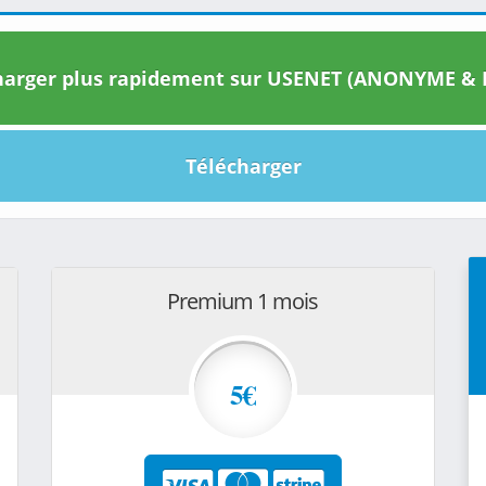
arger plus rapidement sur USENET (ANONYME & I
Télécharger
Premium 1 mois
5€