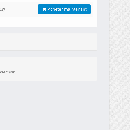
Acheter maintenant
CB)
ursement.