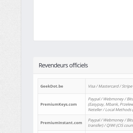
Revendeurs officiels
GeekDot.be
Visa / Mastercard / Stripe
Paypal / Webmoney / Bitc
PremiumKeys.com
(Easypay, Mbank, Przelewy2
Neteller / Local Methods
Paypal / Webmoney / Bitc
PremiumInstant.com
transfer) / QIWI (CIS coun