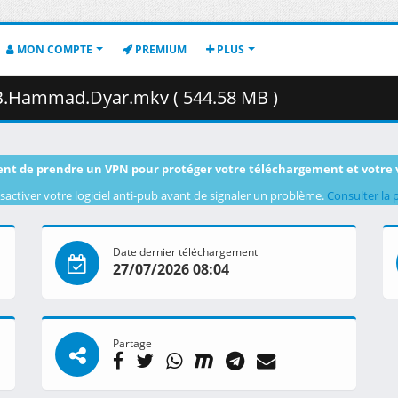
MON COMPTE
PREMIUM
PLUS
B.Hammad.Dyar.mkv ( 544.58 MB )
nt de prendre un VPN pour protéger votre téléchargement et votre 
sactiver votre logiciel anti-pub avant de signaler un problème.
Consulter la 
Date dernier téléchargement
27/07/2026 08:04
Partage