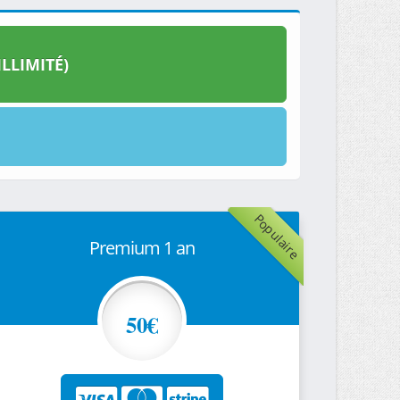
LLIMITÉ)
Populaire
Premium 1 an
50€