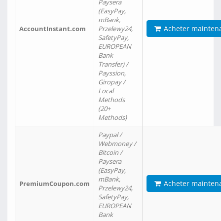
Paysera
(EasyPay,
mBank,
Acheter mainten
AccountInstant.com
Przelewy24,
SafetyPay,
EUROPEAN
Bank
Transfer) /
Payssion,
Giropay /
Local
Methods
(20+
Methods)
Paypal /
Webmoney /
Bitcoin /
Paysera
(EasyPay,
mBank,
Acheter mainten
PremiumCoupon.com
Przelewy24,
SafetyPay,
EUROPEAN
Bank