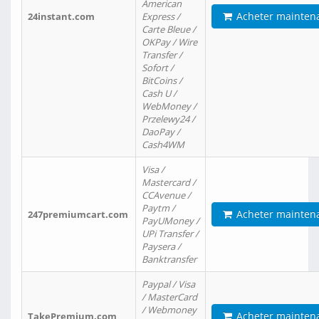
American
Acheter mainten
24instant.com
Express /
Carte Bleue /
OKPay / Wire
Transfer /
Sofort /
BitCoins /
Cash U /
WebMoney /
Przelewy24 /
DaoPay /
Cash4WM
Visa /
Mastercard /
CCAvenue /
Paytm /
Acheter mainten
247premiumcart.com
PayUMoney /
UPi Transfer /
Paysera /
Banktransfer
Paypal / Visa
/ MasterCard
/ Webmoney
Acheter mainten
TakePremium.com