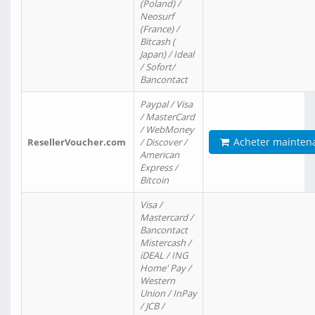
(Poland) /
Neosurf
(France) /
Bitcash (
Japan) / Ideal
/ Sofort/
Bancontact
Paypal / Visa
/ MasterCard
/ WebMoney
Acheter mainten
ResellerVoucher.com
/ Discover /
American
Express /
Bitcoin
Visa /
Mastercard /
Bancontact
Mistercash /
iDEAL / ING
Home' Pay /
Western
Union / InPay
/ JCB /