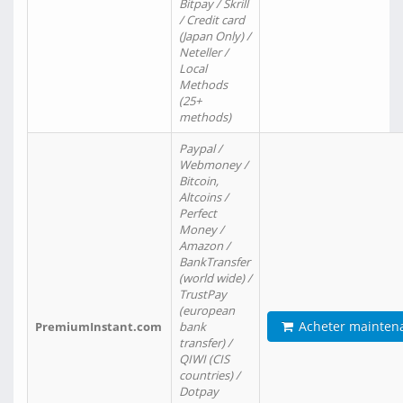
Bitpay / Skrill
/ Credit card
(Japan Only) /
Neteller /
Local
Methods
(25+
methods)
Paypal /
Webmoney /
Bitcoin,
Altcoins /
Perfect
Money /
Amazon /
BankTransfer
(world wide) /
TrustPay
(european
Acheter mainten
PremiumInstant.com
bank
transfer) /
QIWI (CIS
countries) /
Dotpay