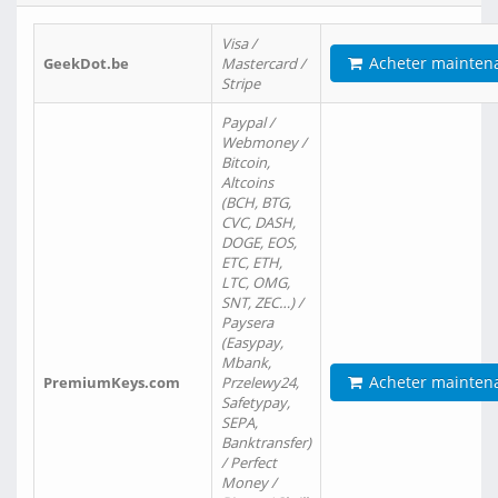
Visa /
Acheter mainten
GeekDot.be
Mastercard /
Stripe
Paypal /
Webmoney /
Bitcoin,
Altcoins
(BCH, BTG,
CVC, DASH,
DOGE, EOS,
ETC, ETH,
LTC, OMG,
SNT, ZEC…) /
Paysera
(Easypay,
Mbank,
Acheter mainten
PremiumKeys.com
Przelewy24,
Safetypay,
SEPA,
Banktransfer)
/ Perfect
Money /