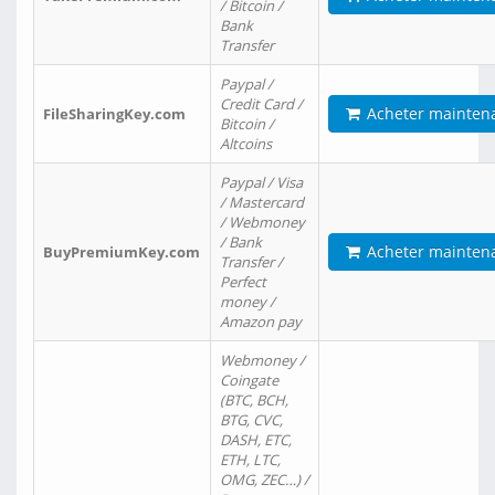
/ Bitcoin /
Bank
Transfer
Paypal /
Credit Card /
Acheter mainten
FileSharingKey.com
Bitcoin /
Altcoins
Paypal / Visa
/ Mastercard
/ Webmoney
/ Bank
Acheter mainten
BuyPremiumKey.com
Transfer /
Perfect
money /
Amazon pay
Webmoney /
Coingate
(BTC, BCH,
BTG, CVC,
DASH, ETC,
ETH, LTC,
OMG, ZEC…) /