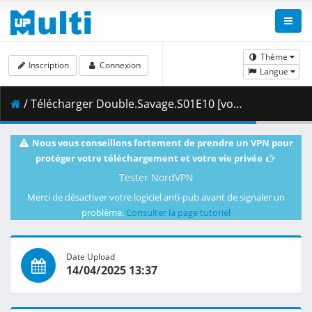
Thème
Inscription
Connexion
Langue
/ Télécharger Double.Savage.S01E10 [vostfr].mp4 ( 841.42 MB )
Nous vous conseillons fortement de prendre un VPN pour
protéger votre téléchargement et votre vie privée
Tester NordVPN
Merci de désactiver votre logiciel anti-pub avant de signaler un
problème.
Consulter la page tutoriel
Date Upload
14/04/2025 13:37