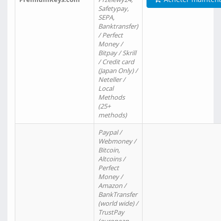
Safetypay,
SEPA,
Banktransfer)
/ Perfect
Money /
Bitpay / Skrill
/ Credit card
(Japan Only) /
Neteller /
Local
Methods
(25+
methods)
Paypal /
Webmoney /
Bitcoin,
Altcoins /
Perfect
Money /
Amazon /
BankTransfer
(world wide) /
TrustPay