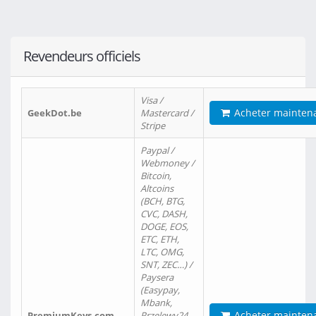
Revendeurs officiels
Visa /
Acheter mainten
GeekDot.be
Mastercard /
Stripe
Paypal /
Webmoney /
Bitcoin,
Altcoins
(BCH, BTG,
CVC, DASH,
DOGE, EOS,
ETC, ETH,
LTC, OMG,
SNT, ZEC…) /
Paysera
(Easypay,
Mbank,
Acheter mainten
PremiumKeys.com
Przelewy24,