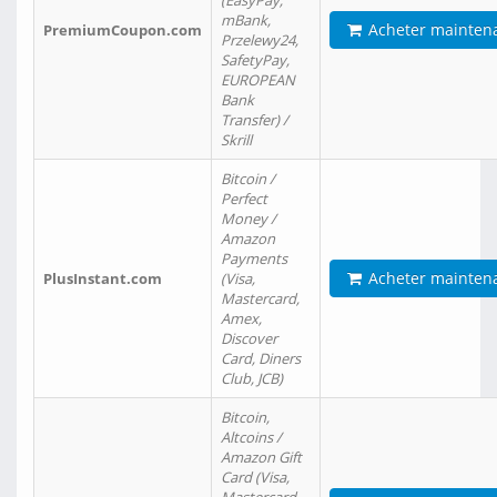
(EasyPay,
mBank,
Acheter mainten
PremiumCoupon.com
Przelewy24,
SafetyPay,
EUROPEAN
Bank
Transfer) /
Skrill
Bitcoin /
Perfect
Money /
Amazon
Payments
Acheter mainten
PlusInstant.com
(Visa,
Mastercard,
Amex,
Discover
Card, Diners
Club, JCB)
Bitcoin,
Altcoins /
Amazon Gift
Card (Visa,