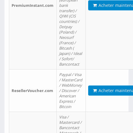
(european
Acheter mainten
PremiumInstant.com
bank
transfer) /
QIWI (CIS
countries) /
Dotpay
(Poland) /
Neosurf
(France) /
Bitcash (
Japan) / Ideal
/ Sofort/
Bancontact
Paypal / Visa
/ MasterCard
/ WebMoney
Acheter mainten
ResellerVoucher.com
/ Discover /
American
Express /
Bitcoin
Visa /
Mastercard /
Bancontact