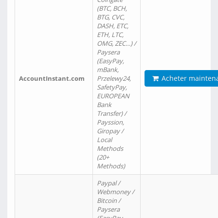
(BTC, BCH,
BTG, CVC,
DASH, ETC,
ETH, LTC,
OMG, ZEC…) /
Paysera
(EasyPay,
mBank,
Acheter mainten
AccountInstant.com
Przelewy24,
SafetyPay,
EUROPEAN
Bank
Transfer) /
Payssion,
Giropay /
Local
Methods
(20+
Methods)
Paypal /
Webmoney /
Bitcoin /
Paysera