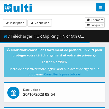
Thème
Inscription
Connexion
Langue
/ Télécharger HOR Clip Ring HNR 19th October 2023 1080p HD.mp4 ( 2.42 GB )
Nous vous conseillons fortement de prendre un VPN pour
protéger votre téléchargement et votre vie privée
Tester NordVPN
Merci de désactiver votre logiciel anti-pub avant de signaler un
problème.
Consulter la page tutoriel
Date Upload
20/10/2023 08:54