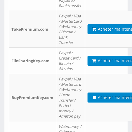
Paysera /
Banktransfer
Paypal / Visa
/ MasterCard
/ Webmoney
Acheter mainten
TakePremium.com
/ Bitcoin /
Bank
Transfer
Paypal /
Credit Card /
Acheter mainten
FileSharingKey.com
Bitcoin /
Altcoins
Paypal / Visa
/ Mastercard
/ Webmoney
/ Bank
Acheter mainten
BuyPremiumKey.com
Transfer /
Perfect
money /
Amazon pay
Webmoney /
Coingate