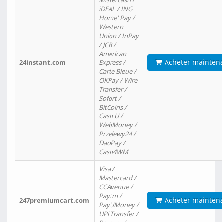
Mistercash /
iDEAL / ING
Home' Pay /
Western
Union / InPay
/ JCB /
American
Acheter mainten
24instant.com
Express /
Carte Bleue /
OKPay / Wire
Transfer /
Sofort /
BitCoins /
Cash U /
WebMoney /
Przelewy24 /
DaoPay /
Cash4WM
Visa /
Mastercard /
CCAvenue /
Paytm /
Acheter mainten
247premiumcart.com
PayUMoney /
UPi Transfer /