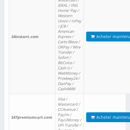
Mistercash /
iDEAL / ING
Home' Pay /
Western
Union / InPay
/ JCB /
American
Acheter mainten
24instant.com
Express /
Carte Bleue /
OKPay / Wire
Transfer /
Sofort /
BitCoins /
Cash U /
WebMoney /
Przelewy24 /
DaoPay /
Cash4WM
Visa /
Mastercard /
CCAvenue /
Paytm /
Acheter mainten
247premiumcart.com
PayUMoney /
UPi Transfer /