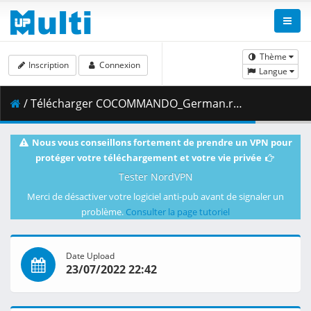
Thème
Inscription
Connexion
Langue
/ Télécharger COCOMMANDO_German.rar ( 229.83 MB )
Nous vous conseillons fortement de prendre un VPN pour
protéger votre téléchargement et votre vie privée
Tester NordVPN
Merci de désactiver votre logiciel anti-pub avant de signaler un
problème.
Consulter la page tutoriel
Date Upload
23/07/2022 22:42