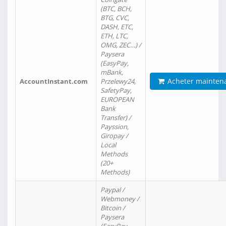
(BTC, BCH,
BTG, CVC,
DASH, ETC,
ETH, LTC,
OMG, ZEC…) /
Paysera
(EasyPay,
mBank,
Acheter mainten
AccountInstant.com
Przelewy24,
SafetyPay,
EUROPEAN
Bank
Transfer) /
Payssion,
Giropay /
Local
Methods
(20+
Methods)
Paypal /
Webmoney /
Bitcoin /
Paysera