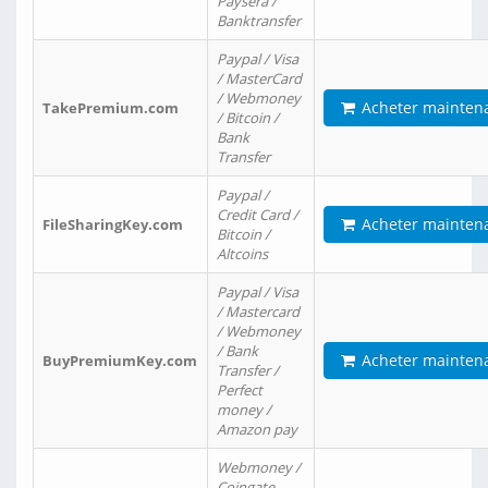
Paysera /
Banktransfer
Paypal / Visa
/ MasterCard
/ Webmoney
Acheter mainten
TakePremium.com
/ Bitcoin /
Bank
Transfer
Paypal /
Credit Card /
Acheter mainten
FileSharingKey.com
Bitcoin /
Altcoins
Paypal / Visa
/ Mastercard
/ Webmoney
/ Bank
Acheter mainten
BuyPremiumKey.com
Transfer /
Perfect
money /
Amazon pay
Webmoney /
Coingate