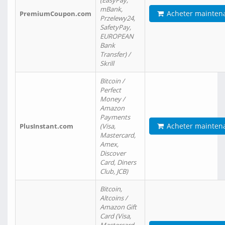
(EasyPay,
mBank,
Acheter mainten
PremiumCoupon.com
Przelewy24,
SafetyPay,
EUROPEAN
Bank
Transfer) /
Skrill
Bitcoin /
Perfect
Money /
Amazon
Payments
Acheter mainten
PlusInstant.com
(Visa,
Mastercard,
Amex,
Discover
Card, Diners
Club, JCB)
Bitcoin,
Altcoins /
Amazon Gift
Card (Visa,