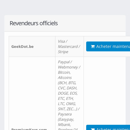
Revendeurs officiels
Visa /
Acheter mainten
GeekDot.be
Mastercard /
Stripe
Paypal /
Webmoney /
Bitcoin,
Altcoins
(BCH, BTG,
CVC, DASH,
DOGE, EOS,
ETC, ETH,
LTC, OMG,
SNT, ZEC…) /
Paysera
(Easypay,
Mbank,
Acheter mainten
PremiumKeys.com
Przelewy24,