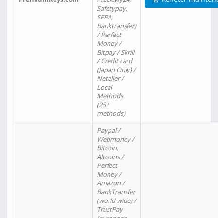
Safetypay,
SEPA,
Banktransfer)
/ Perfect
Money /
Bitpay / Skrill
/ Credit card
(Japan Only) /
Neteller /
Local
Methods
(25+
methods)
Paypal /
Webmoney /
Bitcoin,
Altcoins /
Perfect
Money /
Amazon /
BankTransfer
(world wide) /
TrustPay