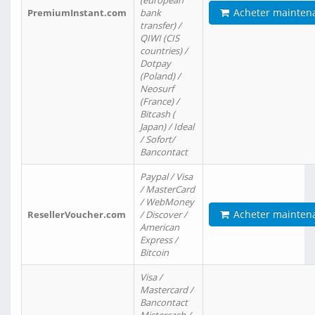
(european
Acheter mainten
PremiumInstant.com
bank
transfer) /
QIWI (CIS
countries) /
Dotpay
(Poland) /
Neosurf
(France) /
Bitcash (
Japan) / Ideal
/ Sofort/
Bancontact
Paypal / Visa
/ MasterCard
/ WebMoney
Acheter mainten
ResellerVoucher.com
/ Discover /
American
Express /
Bitcoin
Visa /
Mastercard /
Bancontact