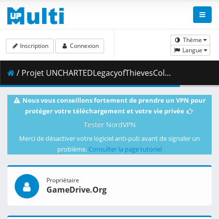
Thème
Inscription
Connexion
Langue
/ Projet UNCHARTEDLegacyofThievesCollection-FLT.10GB-GameDrive.Org.torrent (a9f9bdc2f110e1cf23748d8d4f27cdd9)
Nous vous conseillons fortement de prendre un VPN pour
protéger votre téléchargement et votre vie privée
Tester NordVPN
Merci de désactiver votre logiciel anti-pub avant de signaler un
problème.
Consulter la page tutoriel
Propriétaire
GameDrive.Org