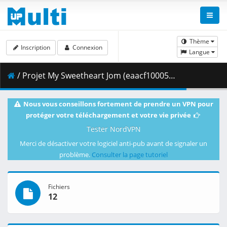
Thème
Inscription
Connexion
Langue
/ Projet My Sweetheart Jom (eaacf100050d442406f608b046944ab4)
Nous vous conseillons fortement de prendre un VPN pour
protéger votre téléchargement et votre vie privée
Tester NordVPN
Merci de désactiver votre logiciel anti-pub avant de signaler un
problème.
Consulter la page tutoriel
Fichiers
12