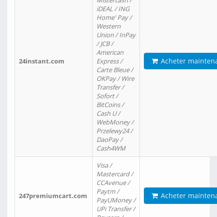
Mistercash /
iDEAL / ING
Home' Pay /
Western
Union / InPay
/ JCB /
American
Acheter mainten
24instant.com
Express /
Carte Bleue /
OKPay / Wire
Transfer /
Sofort /
BitCoins /
Cash U /
WebMoney /
Przelewy24 /
DaoPay /
Cash4WM
Visa /
Mastercard /
CCAvenue /
Paytm /
Acheter mainten
247premiumcart.com
PayUMoney /
UPi Transfer /