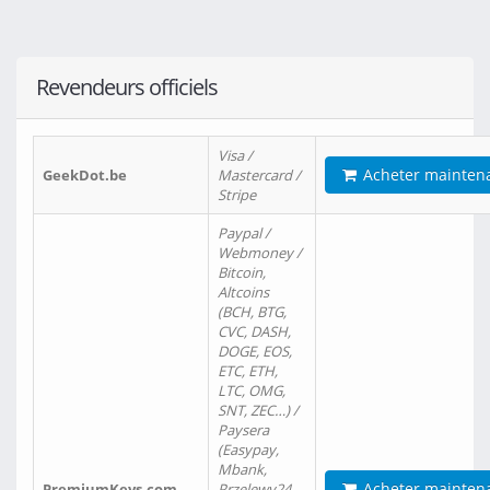
Revendeurs officiels
Visa /
Acheter mainten
GeekDot.be
Mastercard /
Stripe
Paypal /
Webmoney /
Bitcoin,
Altcoins
(BCH, BTG,
CVC, DASH,
DOGE, EOS,
ETC, ETH,
LTC, OMG,
SNT, ZEC…) /
Paysera
(Easypay,
Mbank,
Acheter mainten
PremiumKeys.com
Przelewy24,