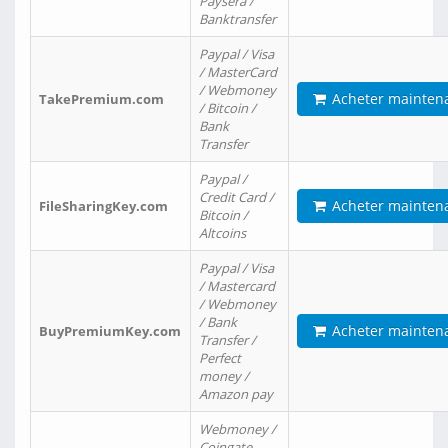
Paysera /
Banktransfer
Paypal / Visa
/ MasterCard
/ Webmoney
Acheter mainten
TakePremium.com
/ Bitcoin /
Bank
Transfer
Paypal /
Credit Card /
Acheter mainten
FileSharingKey.com
Bitcoin /
Altcoins
Paypal / Visa
/ Mastercard
/ Webmoney
/ Bank
Acheter mainten
BuyPremiumKey.com
Transfer /
Perfect
money /
Amazon pay
Webmoney /
Coingate