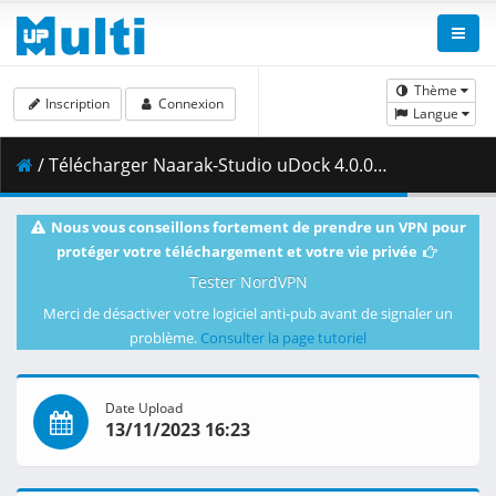
Thème
Inscription
Connexion
Langue
/ Télécharger Naarak-Studio uDock 4.0.0.zip ( 18.00 MB )
Nous vous conseillons fortement de prendre un VPN pour
protéger votre téléchargement et votre vie privée
Tester NordVPN
Merci de désactiver votre logiciel anti-pub avant de signaler un
problème.
Consulter la page tutoriel
Date Upload
13/11/2023 16:23