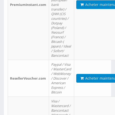
(european
Acheter mainten
PremiumInstant.com
bank
transfer) /
QIWI (CIS
countries) /
Dotpay
(Poland) /
Neosurf
(France) /
Bitcash (
Japan) / Ideal
/ Sofort/
Bancontact
Paypal / Visa
/ MasterCard
/ WebMoney
Acheter mainten
ResellerVoucher.com
/ Discover /
American
Express /
Bitcoin
Visa /
Mastercard /
Bancontact