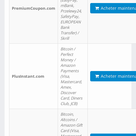
(EasyPay,
mBank,
Acheter mainten
PremiumCoupon.com
Przelewy24,
SafetyPay,
EUROPEAN
Bank
Transfer) /
Skrill
Bitcoin /
Perfect
Money /
Amazon
Payments
Acheter mainten
PlusInstant.com
(Visa,
Mastercard,
Amex,
Discover
Card, Diners
Club, JCB)
Bitcoin,
Altcoins /
Amazon Gift
Card (Visa,