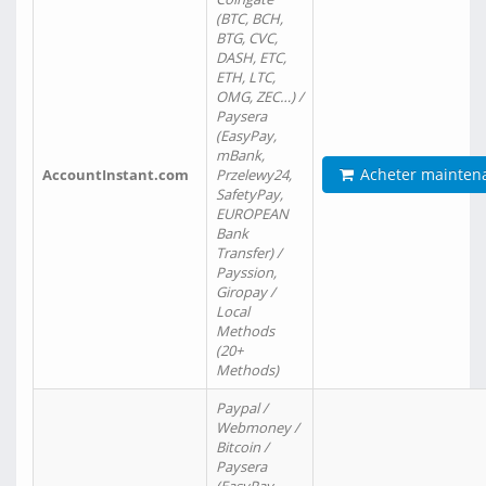
(BTC, BCH,
BTG, CVC,
DASH, ETC,
ETH, LTC,
OMG, ZEC…) /
Paysera
(EasyPay,
mBank,
Acheter mainten
AccountInstant.com
Przelewy24,
SafetyPay,
EUROPEAN
Bank
Transfer) /
Payssion,
Giropay /
Local
Methods
(20+
Methods)
Paypal /
Webmoney /
Bitcoin /
Paysera