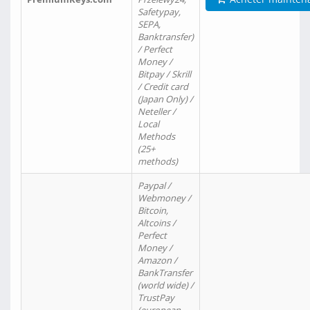
Safetypay,
SEPA,
Banktransfer)
/ Perfect
Money /
Bitpay / Skrill
/ Credit card
(Japan Only) /
Neteller /
Local
Methods
(25+
methods)
Paypal /
Webmoney /
Bitcoin,
Altcoins /
Perfect
Money /
Amazon /
BankTransfer
(world wide) /
TrustPay