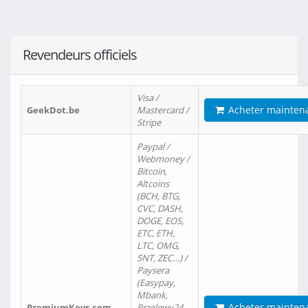
Revendeurs officiels
Visa /
Acheter mainten
GeekDot.be
Mastercard /
Stripe
Paypal /
Webmoney /
Bitcoin,
Altcoins
(BCH, BTG,
CVC, DASH,
DOGE, EOS,
ETC, ETH,
LTC, OMG,
SNT, ZEC…) /
Paysera
(Easypay,
Mbank,
Acheter mainten
PremiumKeys.com
Przelewy24,