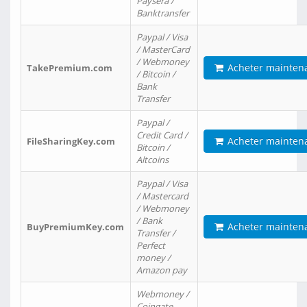
Paysera /
Banktransfer
Paypal / Visa
/ MasterCard
/ Webmoney
Acheter mainten
TakePremium.com
/ Bitcoin /
Bank
Transfer
Paypal /
Credit Card /
Acheter mainten
FileSharingKey.com
Bitcoin /
Altcoins
Paypal / Visa
/ Mastercard
/ Webmoney
/ Bank
Acheter mainten
BuyPremiumKey.com
Transfer /
Perfect
money /
Amazon pay
Webmoney /
Coingate