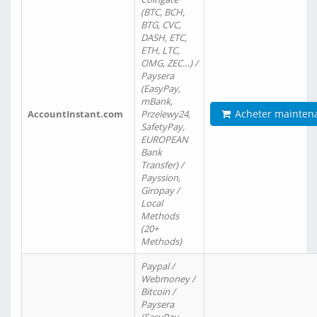
(BTC, BCH,
BTG, CVC,
DASH, ETC,
ETH, LTC,
OMG, ZEC…) /
Paysera
(EasyPay,
mBank,
Acheter mainten
AccountInstant.com
Przelewy24,
SafetyPay,
EUROPEAN
Bank
Transfer) /
Payssion,
Giropay /
Local
Methods
(20+
Methods)
Paypal /
Webmoney /
Bitcoin /
Paysera