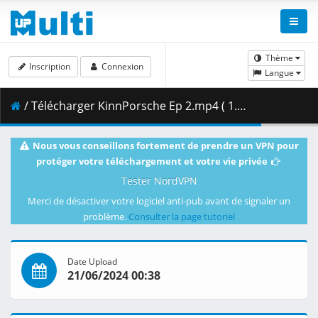
Thème
Inscription
Connexion
Langue
/ Télécharger KinnPorsche Ep 2.mp4 ( 1.66 GB )
Nous vous conseillons fortement de prendre un VPN pour
protéger votre téléchargement et votre vie privée
Tester NordVPN
Merci de désactiver votre logiciel anti-pub avant de signaler un
problème.
Consulter la page tutoriel
Date Upload
21/06/2024 00:38