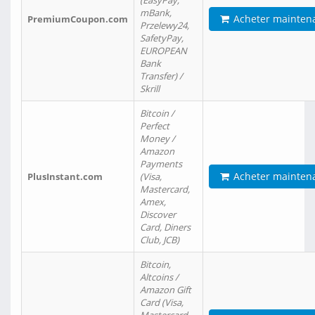
(EasyPay,
mBank,
Acheter mainten
PremiumCoupon.com
Przelewy24,
SafetyPay,
EUROPEAN
Bank
Transfer) /
Skrill
Bitcoin /
Perfect
Money /
Amazon
Payments
Acheter mainten
PlusInstant.com
(Visa,
Mastercard,
Amex,
Discover
Card, Diners
Club, JCB)
Bitcoin,
Altcoins /
Amazon Gift
Card (Visa,