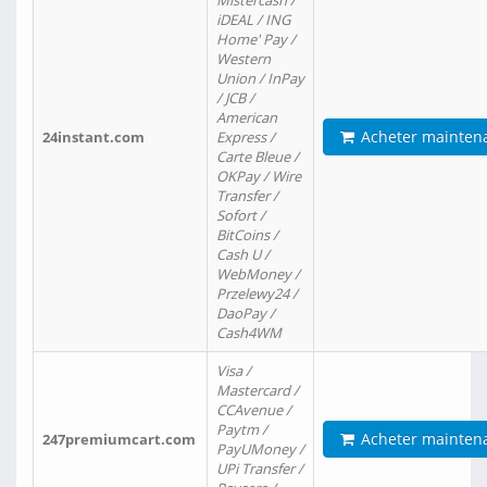
Mistercash /
iDEAL / ING
Home' Pay /
Western
Union / InPay
/ JCB /
American
Acheter mainten
24instant.com
Express /
Carte Bleue /
OKPay / Wire
Transfer /
Sofort /
BitCoins /
Cash U /
WebMoney /
Przelewy24 /
DaoPay /
Cash4WM
Visa /
Mastercard /
CCAvenue /
Paytm /
Acheter mainten
247premiumcart.com
PayUMoney /
UPi Transfer /