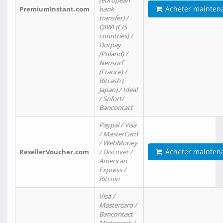
(european
Acheter mainten
PremiumInstant.com
bank
transfer) /
QIWI (CIS
countries) /
Dotpay
(Poland) /
Neosurf
(France) /
Bitcash (
Japan) / Ideal
/ Sofort/
Bancontact
Paypal / Visa
/ MasterCard
/ WebMoney
Acheter mainten
ResellerVoucher.com
/ Discover /
American
Express /
Bitcoin
Visa /
Mastercard /
Bancontact