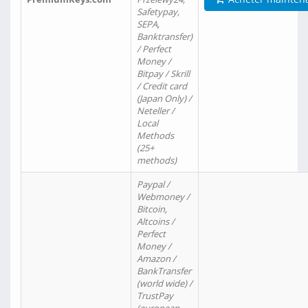
Safetypay,
SEPA,
Banktransfer)
/ Perfect
Money /
Bitpay / Skrill
/ Credit card
(Japan Only) /
Neteller /
Local
Methods
(25+
methods)
Paypal /
Webmoney /
Bitcoin,
Altcoins /
Perfect
Money /
Amazon /
BankTransfer
(world wide) /
TrustPay