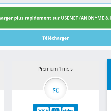
arger plus rapidement sur USENET (ANONYME & I
Télécharger
Premium 1 mois
5€