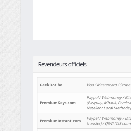
Revendeurs officiels
GeekDot.be
Visa / Mastercard / Stripe
Paypal / Webmoney / Bitc
PremiumKeys.com
(Easypay, Mbank, Przelewy2
Neteller / Local Methods
Paypal / Webmoney / Bitc
PremiumInstant.com
transfer) / QIWI (CIS coun