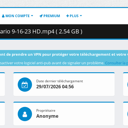
MON COMPTE
PREMIUM
PLUS
rio 9-16-23 HD.mp4 ( 2.54 GB )
nt de prendre un VPN pour protéger votre téléchargement et votre 
sactiver votre logiciel anti-pub avant de signaler un problème.
Consulter la 
Date dernier téléchargement
29/07/2026 04:56
Propriétaire
Anonyme