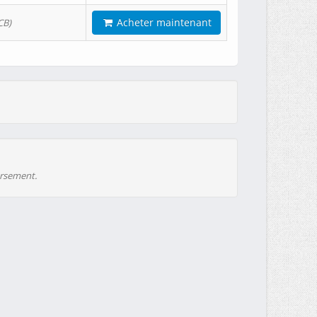
Acheter maintenant
CB)
ursement.