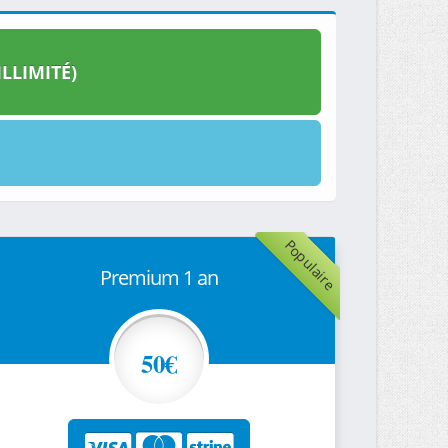
LLIMITÉ)
Populaire
Premium 1 an
50€