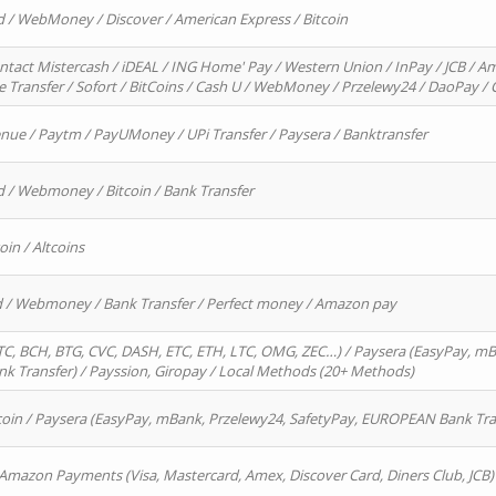
d / WebMoney / Discover / American Express / Bitcoin
ntact Mistercash / iDEAL / ING Home' Pay / Western Union / InPay / JCB / Am
re Transfer / Sofort / BitCoins / Cash U / WebMoney / Przelewy24 / DaoPay 
enue / Paytm / PayUMoney / UPi Transfer / Paysera / Banktransfer
d / Webmoney / Bitcoin / Bank Transfer
oin / Altcoins
rd / Webmoney / Bank Transfer / Perfect money / Amazon pay
, BCH, BTG, CVC, DASH, ETC, ETH, LTC, OMG, ZEC…) / Paysera (EasyPay, mB
 Transfer) / Payssion, Giropay / Local Methods (20+ Methods)
oin / Paysera (EasyPay, mBank, Przelewy24, SafetyPay, EUROPEAN Bank Transf
 Amazon Payments (Visa, Mastercard, Amex, Discover Card, Diners Club, JCB)