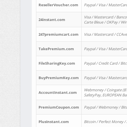
ResellerVoucher.com
Paypal / Visa / MasterCar
Visa / Mastercard / Banco
24instant.com
Carte Bleue / OKPay / Wi
247premiumcart.com
Visa / Mastercard / CCAv
TakePremium.com
Paypal / Visa / MasterCar
FileSharingKey.com
Paypal / Credit Card / Bitc
BuyPremiumKey.com
Paypal / Visa / Masterca
Webmoney / Coingate (BTC
AccountInstant.com
SafetyPay, EUROPEAN Bank
PremiumCoupon.com
Paypal / Webmoney / Bitc
PlusInstant.com
Bitcoin / Perfect Money /