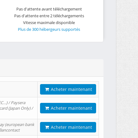
Pas d'attente avant téléchargement
Pas d'attente entre 2 téléchargements
Vitesse maximale disponible
Plus de 300 hébergeurs supportés
Acheter maintenant
EC…) / Paysera
Acheter maintenant
card (Japan Only) /
tPay (european bank
Acheter maintenant
/ Bancontact