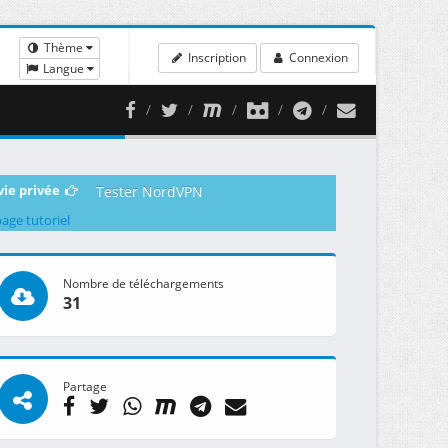
Thème
Inscription
Connexion
Langue
vie privée
Tester NordVPN
page tutoriel
Nombre de téléchargements
31
Partage