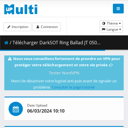
Thème
Inscription
Connexion
Langue
/ Télécharger DarkSOT Ring Ballad JT 0501 5th Mar2024 HD.mp4 ( 1.77 GB )
Nous vous conseillons fortement de prendre un VPN pour
protéger votre téléchargement et votre vie privée
Tester NordVPN
Merci de désactiver votre logiciel anti-pub avant de signaler un
problème.
Consulter la page tutoriel
Date Upload
06/03/2024 10:10