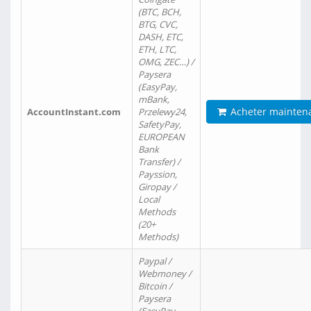
(BTC, BCH,
BTG, CVC,
DASH, ETC,
ETH, LTC,
OMG, ZEC…) /
Paysera
(EasyPay,
mBank,
Acheter mainten
AccountInstant.com
Przelewy24,
SafetyPay,
EUROPEAN
Bank
Transfer) /
Payssion,
Giropay /
Local
Methods
(20+
Methods)
Paypal /
Webmoney /
Bitcoin /
Paysera