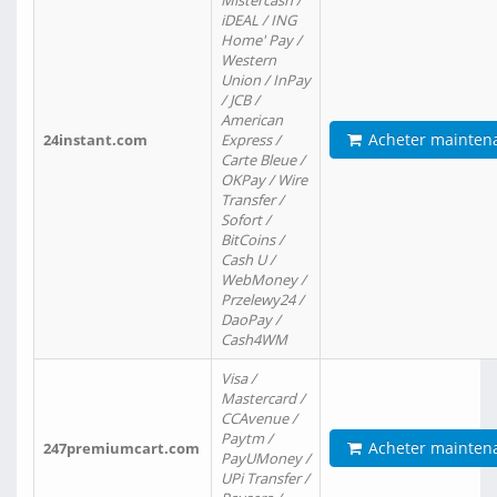
Mistercash /
iDEAL / ING
Home' Pay /
Western
Union / InPay
/ JCB /
American
Acheter mainten
24instant.com
Express /
Carte Bleue /
OKPay / Wire
Transfer /
Sofort /
BitCoins /
Cash U /
WebMoney /
Przelewy24 /
DaoPay /
Cash4WM
Visa /
Mastercard /
CCAvenue /
Paytm /
Acheter mainten
247premiumcart.com
PayUMoney /
UPi Transfer /