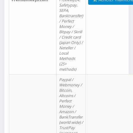
Safetypay,
SEPA,
Banktransfer)
/ Perfect
Money /
Bitpay / Skrill
/ Credit card
(Japan Only) /
Neteller /
Local
Methods
(25+
methods)
Paypal /
Webmoney /
Bitcoin,
Altcoins /
Perfect
Money /
Amazon /
BankTransfer
(world wide) /
TrustPay