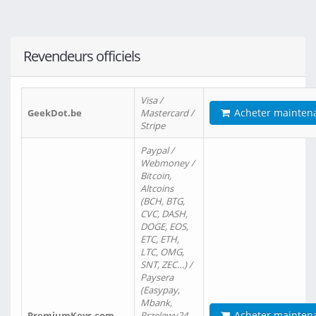
Revendeurs officiels
Visa /
Acheter mainten
GeekDot.be
Mastercard /
Stripe
Paypal /
Webmoney /
Bitcoin,
Altcoins
(BCH, BTG,
CVC, DASH,
DOGE, EOS,
ETC, ETH,
LTC, OMG,
SNT, ZEC…) /
Paysera
(Easypay,
Mbank,
Acheter mainten
PremiumKeys.com
Przelewy24,