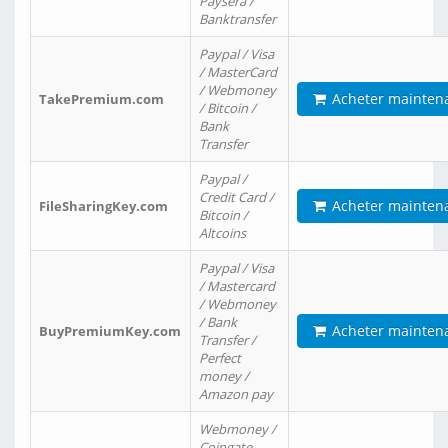
Paysera /
Banktransfer
Paypal / Visa
/ MasterCard
/ Webmoney
Acheter mainten
TakePremium.com
/ Bitcoin /
Bank
Transfer
Paypal /
Credit Card /
Acheter mainten
FileSharingKey.com
Bitcoin /
Altcoins
Paypal / Visa
/ Mastercard
/ Webmoney
/ Bank
Acheter mainten
BuyPremiumKey.com
Transfer /
Perfect
money /
Amazon pay
Webmoney /
Coingate