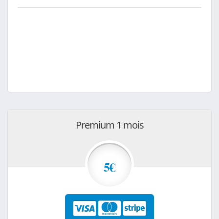
Premium 1 mois
5€