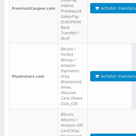
(EasyPay,
mBank,
Acheter mainten
PremiumCoupon.com
Przelewy24,
SafetyPay,
EUROPEAN
Bank
Transfer) /
Skrill
Bitcoin /
Perfect
Money /
Amazon
Payments
Acheter mainten
PlusInstant.com
(Visa,
Mastercard,
Amex,
Discover
Card, Diners
Club, JCB)
Bitcoin,
Altcoins /
Amazon Gift
Card (Visa,