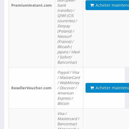
(european
Acheter mainten
PremiumInstant.com
bank
transfer) /
QIWI (CIS
countries) /
Dotpay
(Poland) /
Neosurf
(France) /
Bitcash (
Japan) / Ideal
/ Sofort/
Bancontact
Paypal / Visa
/ MasterCard
/ WebMoney
Acheter mainten
ResellerVoucher.com
/ Discover /
American
Express /
Bitcoin
Visa /
Mastercard /
Bancontact