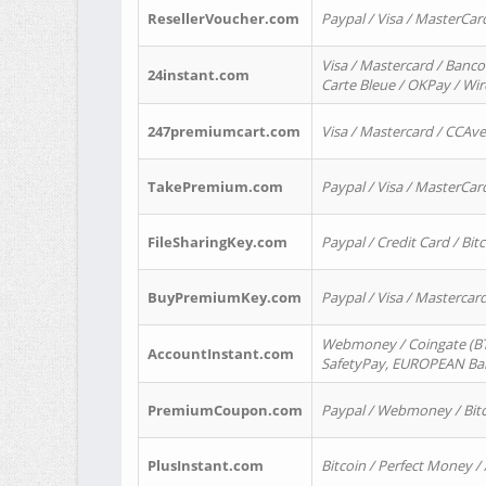
ResellerVoucher.com
Paypal / Visa / MasterCar
Visa / Mastercard / Banco
24instant.com
Carte Bleue / OKPay / Wi
247premiumcart.com
Visa / Mastercard / CCAv
TakePremium.com
Paypal / Visa / MasterCar
FileSharingKey.com
Paypal / Credit Card / Bitc
BuyPremiumKey.com
Paypal / Visa / Masterca
Webmoney / Coingate (BTC
AccountInstant.com
SafetyPay, EUROPEAN Bank
PremiumCoupon.com
Paypal / Webmoney / Bitc
PlusInstant.com
Bitcoin / Perfect Money /