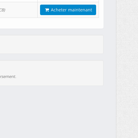
Acheter maintenant
CB)
ursement.