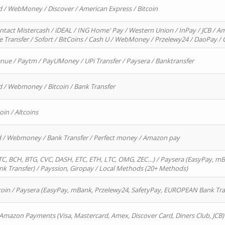
d / WebMoney / Discover / American Express / Bitcoin
ntact Mistercash / iDEAL / ING Home' Pay / Western Union / InPay / JCB / Am
re Transfer / Sofort / BitCoins / Cash U / WebMoney / Przelewy24 / DaoPay 
enue / Paytm / PayUMoney / UPi Transfer / Paysera / Banktransfer
d / Webmoney / Bitcoin / Bank Transfer
oin / Altcoins
rd / Webmoney / Bank Transfer / Perfect money / Amazon pay
, BCH, BTG, CVC, DASH, ETC, ETH, LTC, OMG, ZEC…) / Paysera (EasyPay, mB
 Transfer) / Payssion, Giropay / Local Methods (20+ Methods)
oin / Paysera (EasyPay, mBank, Przelewy24, SafetyPay, EUROPEAN Bank Transf
 Amazon Payments (Visa, Mastercard, Amex, Discover Card, Diners Club, JCB)