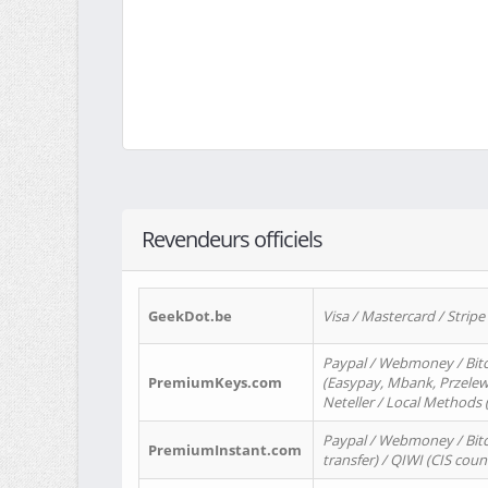
Revendeurs officiels
GeekDot.be
Visa / Mastercard / Stripe
Paypal / Webmoney / Bitc
PremiumKeys.com
(Easypay, Mbank, Przelewy2
Neteller / Local Methods
Paypal / Webmoney / Bitc
PremiumInstant.com
transfer) / QIWI (CIS coun