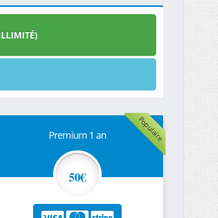
LLIMITÉ)
Populaire
Premium 1 an
50€