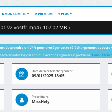
MON COMPTE
PREMIUM
PLUS
01 v2 vostfr.mp4 ( 107.02 MB )
nt de prendre un VPN pour protéger votre téléchargement et votre 
sactiver votre logiciel anti-pub avant de signaler un problème.
Consulter la 
Date dernier téléchargement
09/01/2025 18:05
Propriétaire
MissHely