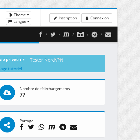
Thème
Inscription
Connexion
Langue
vie privée
Tester NordVPN
page tutoriel
Nombre de téléchargements
77
Partage