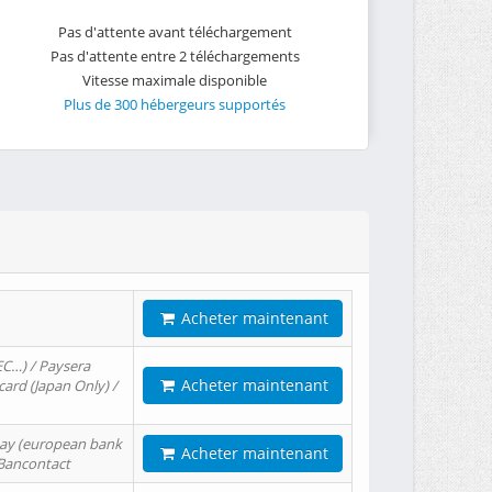
Pas d'attente avant téléchargement
Pas d'attente entre 2 téléchargements
Vitesse maximale disponible
Plus de 300 hébergeurs supportés
Acheter maintenant
EC…) / Paysera
Acheter maintenant
card (Japan Only) /
tPay (european bank
Acheter maintenant
/ Bancontact