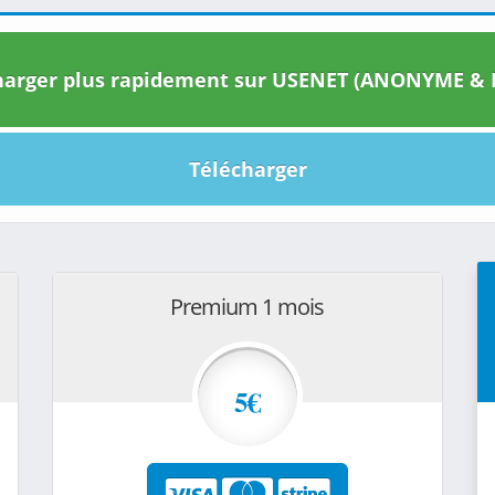
arger plus rapidement sur USENET (ANONYME & I
Télécharger
Premium 1 mois
5€