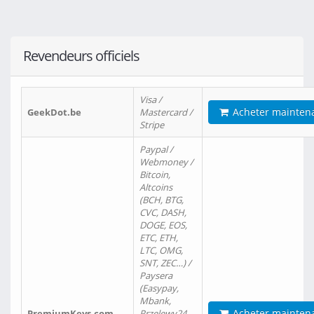
Revendeurs officiels
Visa /
Acheter mainten
GeekDot.be
Mastercard /
Stripe
Paypal /
Webmoney /
Bitcoin,
Altcoins
(BCH, BTG,
CVC, DASH,
DOGE, EOS,
ETC, ETH,
LTC, OMG,
SNT, ZEC…) /
Paysera
(Easypay,
Mbank,
Acheter mainten
PremiumKeys.com
Przelewy24,