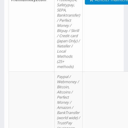
Safetypay,
SEPA,
Banktransfer)
/ Perfect
Money /
Bitpay / Skrill
/ Credit card
(Japan Only) /
Neteller /
Local
Methods
(25+
methods)
Paypal /
Webmoney /
Bitcoin,
Altcoins /
Perfect
Money /
Amazon /
BankTransfer
(world wide) /
TrustPay