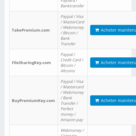
Paysera /
Banktransfer
Paypal / Visa
/ MasterCard
/ Webmoney
Acheter mainten
TakePremium.com
/ Bitcoin /
Bank
Transfer
Paypal /
Credit Card /
Acheter mainten
FileSharingKey.com
Bitcoin /
Altcoins
Paypal / Visa
/ Mastercard
/ Webmoney
/ Bank
Acheter mainten
BuyPremiumKey.com
Transfer /
Perfect
money /
Amazon pay
Webmoney /
Coingate