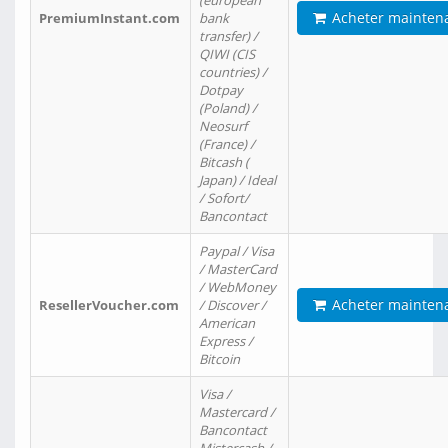
(european
Acheter mainten
PremiumInstant.com
bank
transfer) /
QIWI (CIS
countries) /
Dotpay
(Poland) /
Neosurf
(France) /
Bitcash (
Japan) / Ideal
/ Sofort/
Bancontact
Paypal / Visa
/ MasterCard
/ WebMoney
Acheter mainten
ResellerVoucher.com
/ Discover /
American
Express /
Bitcoin
Visa /
Mastercard /
Bancontact