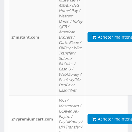
Mistercash /
iDEAL / ING
Home' Pay /
Western
Union / InPay
/ JCB /
American
Acheter mainten
24instant.com
Express /
Carte Bleue /
OKPay / Wire
Transfer /
Sofort /
BitCoins /
Cash U /
WebMoney /
Przelewy24 /
DaoPay /
Cash4WM
Visa /
Mastercard /
CCAvenue /
Paytm /
Acheter mainten
247premiumcart.com
PayUMoney /
UPi Transfer /