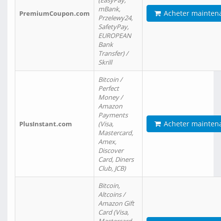
(EasyPay,
mBank,
Acheter mainten
PremiumCoupon.com
Przelewy24,
SafetyPay,
EUROPEAN
Bank
Transfer) /
Skrill
Bitcoin /
Perfect
Money /
Amazon
Payments
Acheter mainten
PlusInstant.com
(Visa,
Mastercard,
Amex,
Discover
Card, Diners
Club, JCB)
Bitcoin,
Altcoins /
Amazon Gift
Card (Visa,