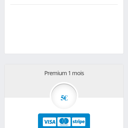
Premium 1 mois
5€