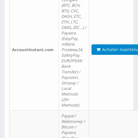
(BTC, BCH,
BTG, CVC,
DASH, ETC,
ETH, LTC,
OMG, ZEC…) /
Paysera
(EasyPay,
mBank,
Acheter mainten
AccountInstant.com
Przelewy24,
SafetyPay,
EUROPEAN
Bank
Transfer) /
Payssion,
Giropay /
Local
Methods
(20+
Methods)
Paypal /
Webmoney /
Bitcoin /
Paysera