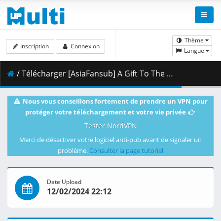
Thème
Inscription
Connexion
Langue
/ Télécharger [AsiaFansub] A Gift To The People You Hate 07 vostfr.mp4 ( 1.36 GB )
Nous vous conseillons fortement de prendre un VPN pour
protéger votre téléchargement et votre vie privée
Tester NordVPN
Merci de désactiver votre logiciel anti-pub avant de signaler un
problème.
Consulter la page tutoriel
Date Upload
12/02/2024 22:12