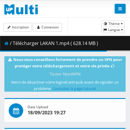
Thème
Inscription
Connexion
Langue
/ Télécharger LAKAN 1.mp4 ( 628.14 MB )
Nous vous conseillons fortement de prendre un VPN pour
protéger votre téléchargement et votre vie privée
Tester NordVPN
Merci de désactiver votre logiciel anti-pub avant de signaler un
problème.
Consulter la page tutoriel
Date Upload
18/09/2023 19:27