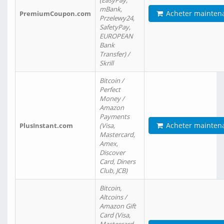
(EasyPay,
mBank,
Acheter mainten
PremiumCoupon.com
Przelewy24,
SafetyPay,
EUROPEAN
Bank
Transfer) /
Skrill
Bitcoin /
Perfect
Money /
Amazon
Payments
Acheter mainten
PlusInstant.com
(Visa,
Mastercard,
Amex,
Discover
Card, Diners
Club, JCB)
Bitcoin,
Altcoins /
Amazon Gift
Card (Visa,