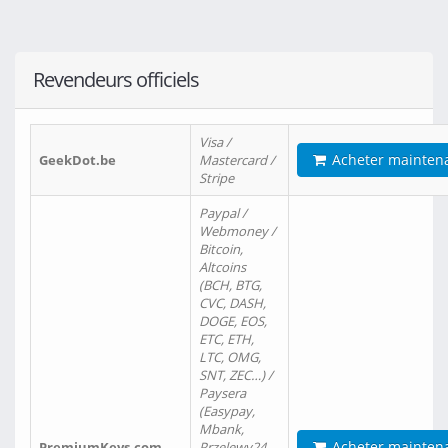
Revendeurs officiels
Visa /
Acheter mainten
GeekDot.be
Mastercard /
Stripe
Paypal /
Webmoney /
Bitcoin,
Altcoins
(BCH, BTG,
CVC, DASH,
DOGE, EOS,
ETC, ETH,
LTC, OMG,
SNT, ZEC…) /
Paysera
(Easypay,
Mbank,
Acheter mainten
PremiumKeys.com
Przelewy24,