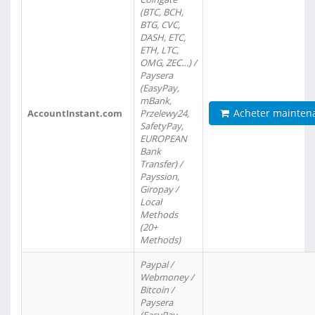
(BTC, BCH,
BTG, CVC,
DASH, ETC,
ETH, LTC,
OMG, ZEC…) /
Paysera
(EasyPay,
mBank,
Acheter mainten
AccountInstant.com
Przelewy24,
SafetyPay,
EUROPEAN
Bank
Transfer) /
Payssion,
Giropay /
Local
Methods
(20+
Methods)
Paypal /
Webmoney /
Bitcoin /
Paysera