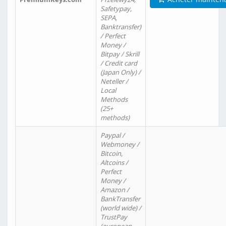
Safetypay,
SEPA,
Banktransfer)
/ Perfect
Money /
Bitpay / Skrill
/ Credit card
(Japan Only) /
Neteller /
Local
Methods
(25+
methods)
Paypal /
Webmoney /
Bitcoin,
Altcoins /
Perfect
Money /
Amazon /
BankTransfer
(world wide) /
TrustPay