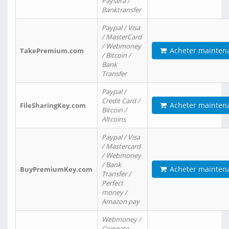
Paysera /
Banktransfer
Paypal / Visa
/ MasterCard
/ Webmoney
Acheter mainten
TakePremium.com
/ Bitcoin /
Bank
Transfer
Paypal /
Credit Card /
Acheter mainten
FileSharingKey.com
Bitcoin /
Altcoins
Paypal / Visa
/ Mastercard
/ Webmoney
/ Bank
Acheter mainten
BuyPremiumKey.com
Transfer /
Perfect
money /
Amazon pay
Webmoney /
Coingate