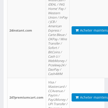
Mistercash /
iDEAL / ING
Home' Pay /
Western
Union / InPay
/ JCB /
American
Acheter mainten
24instant.com
Express /
Carte Bleue /
OKPay / Wire
Transfer /
Sofort /
BitCoins /
Cash U /
WebMoney /
Przelewy24 /
DaoPay /
Cash4WM
Visa /
Mastercard /
CCAvenue /
Paytm /
Acheter mainten
247premiumcart.com
PayUMoney /
UPi Transfer /