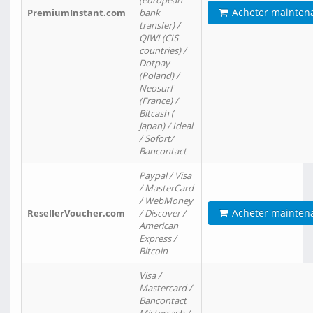
(european
Acheter mainten
PremiumInstant.com
bank
transfer) /
QIWI (CIS
countries) /
Dotpay
(Poland) /
Neosurf
(France) /
Bitcash (
Japan) / Ideal
/ Sofort/
Bancontact
Paypal / Visa
/ MasterCard
/ WebMoney
Acheter mainten
ResellerVoucher.com
/ Discover /
American
Express /
Bitcoin
Visa /
Mastercard /
Bancontact