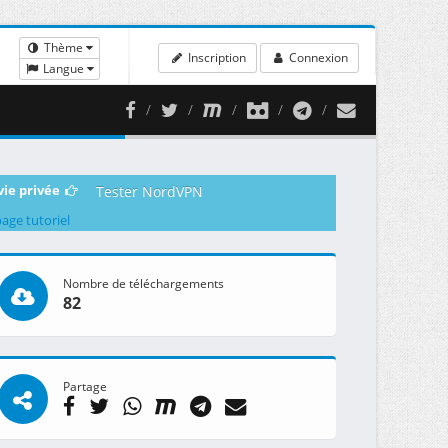
Thème
Inscription
Connexion
Langue
vie privée
Tester NordVPN
page tutoriel
Nombre de téléchargements
82
Partage