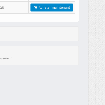
Acheter maintenant
CB)
ursement.