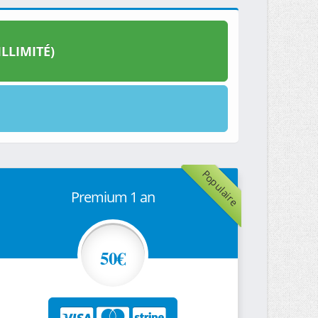
LLIMITÉ)
Populaire
Premium 1 an
50€