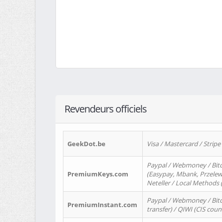
Revendeurs officiels
GeekDot.be
Visa / Mastercard / Stripe
Paypal / Webmoney / Bitc
PremiumKeys.com
(Easypay, Mbank, Przelewy2
Neteller / Local Methods
Paypal / Webmoney / Bitc
PremiumInstant.com
transfer) / QIWI (CIS coun