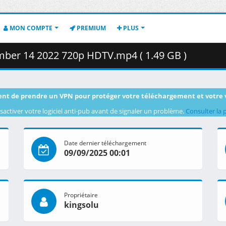
MON COMPTE
PREMIUM
PLUS
ber 14 2022 720p HDTV.mp4 ( 1.49 GB )
nt de prendre un VPN pour protéger votre téléchargement et votre 
sactiver votre logiciel anti-pub avant de signaler un problème.
Consulter la 
Date dernier téléchargement
09/09/2025 00:01
Propriétaire
kingsolu