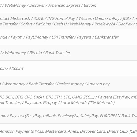
d / WebMoney / Discover / American Express / Bitcoin
ntact Mistercash / iDEAL / ING Home' Pay / Western Union / InPay / JCB / Am
re Transfer / Sofort / BitCoins / Cash U / WebMoney / Przelewy24 / DaoPay 
enue / Paytm / PayUMoney / UPi Transfer / Paysera / Banktransfer
d / Webmoney / Bitcoin / Bank Transfer
oin / Altcoins
rd / Webmoney / Bank Transfer / Perfect money / Amazon pay
, BCH, BTG, CVC, DASH, ETC, ETH, LTC, OMG, ZEC…) / Paysera (EasyPay, mB
 Transfer) / Payssion, Giropay / Local Methods (20+ Methods)
oin / Paysera (EasyPay, mBank, Przelewy24, SafetyPay, EUROPEAN Bank Transf
 Amazon Payments (Visa, Mastercard, Amex, Discover Card, Diners Club, JCB)