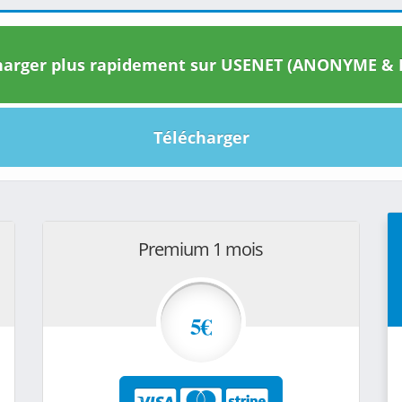
arger plus rapidement sur USENET (ANONYME & I
Télécharger
Premium 1 mois
5€