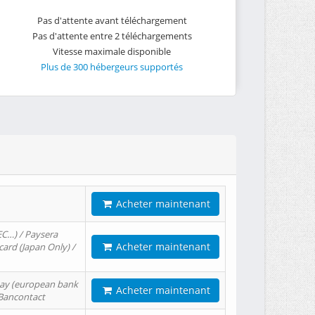
Pas d'attente avant téléchargement
Pas d'attente entre 2 téléchargements
Vitesse maximale disponible
Plus de 300 hébergeurs supportés
Acheter maintenant
EC…) / Paysera
Acheter maintenant
card (Japan Only) /
tPay (european bank
Acheter maintenant
/ Bancontact