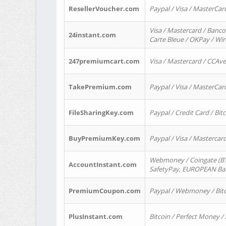
ResellerVoucher.com
Paypal / Visa / MasterCar
Visa / Mastercard / Banco
24instant.com
Carte Bleue / OKPay / Wi
247premiumcart.com
Visa / Mastercard / CCAv
TakePremium.com
Paypal / Visa / MasterCar
FileSharingKey.com
Paypal / Credit Card / Bitc
BuyPremiumKey.com
Paypal / Visa / Masterca
Webmoney / Coingate (BTC
AccountInstant.com
SafetyPay, EUROPEAN Bank
PremiumCoupon.com
Paypal / Webmoney / Bitc
PlusInstant.com
Bitcoin / Perfect Money /