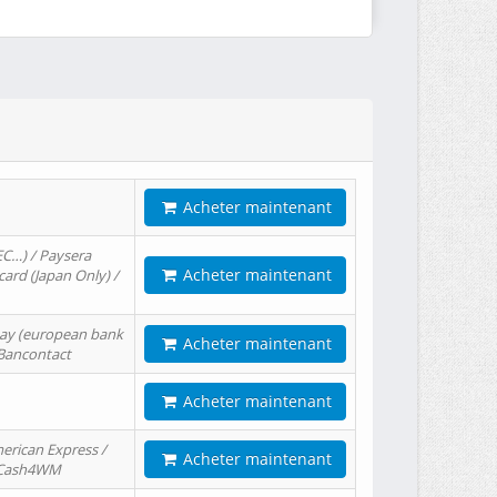
Acheter maintenant
EC…) / Paysera
Acheter maintenant
card (Japan Only) /
tPay (european bank
Acheter maintenant
/ Bancontact
Acheter maintenant
erican Express /
Acheter maintenant
/ Cash4WM