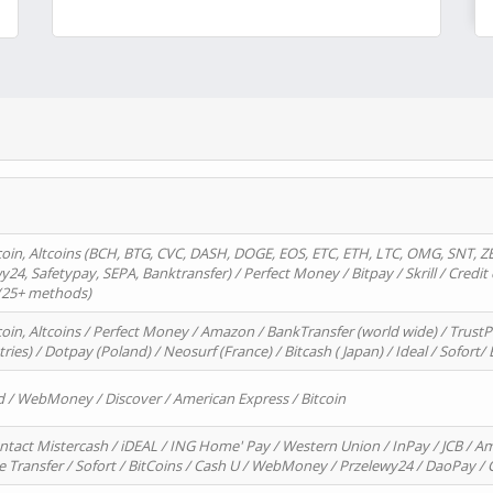
oin, Altcoins (BCH, BTG, CVC, DASH, DOGE, EOS, ETC, ETH, LTC, OMG, SNT, Z
4, Safetypay, SEPA, Banktransfer) / Perfect Money / Bitpay / Skrill / Credit 
 (25+ methods)
oin, Altcoins / Perfect Money / Amazon / BankTransfer (world wide) / Trus
tries) / Dotpay (Poland) / Neosurf (France) / Bitcash ( Japan) / Ideal / Sofort
d / WebMoney / Discover / American Express / Bitcoin
ntact Mistercash / iDEAL / ING Home' Pay / Western Union / InPay / JCB / Am
re Transfer / Sofort / BitCoins / Cash U / WebMoney / Przelewy24 / DaoPay 