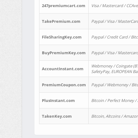
247premiumcart.com
Visa / Mastercard / CCAv
TakePremium.com
Paypal / Visa / MasterCar
FileSharingKey.com
Paypal / Credit Card / Bitc
BuyPremiumKey.com
Paypal / Visa / Masterca
Webmoney / Coingate (BTC
AccountInstant.com
SafetyPay, EUROPEAN Bank
PremiumCoupon.com
Paypal / Webmoney / Bitc
PlusInstant.com
Bitcoin / Perfect Money /
TakenKey.com
Bitcoin, Altcoins / Amazon