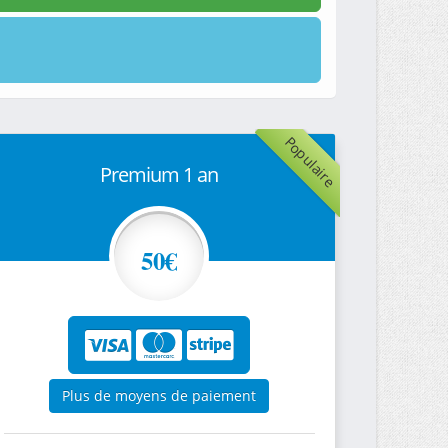
Populaire
Premium 1 an
50€
Plus de moyens de paiement