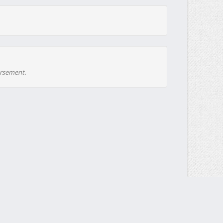
ursement.
Envoyez votre demande DMCA à
contact@multiup.io