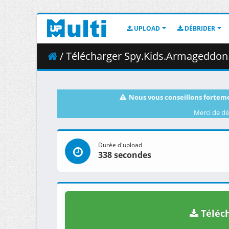
UPLOAD
DÉBRIDER
/ Télécharger Spy.Kids.Armageddon.
Nous vous conseillons forteme
Merci de dé
Durée d'upload
338 secondes
Téléch