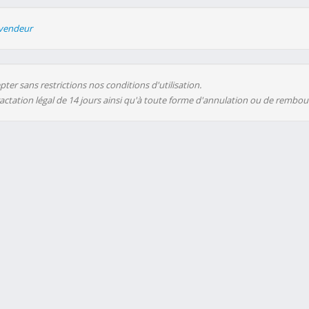
evendeur
ter sans restrictions nos conditions d'utilisation.
ractation légal de 14 jours ainsi qu'à toute forme d'annulation ou de rembo
ent financé par la publicité