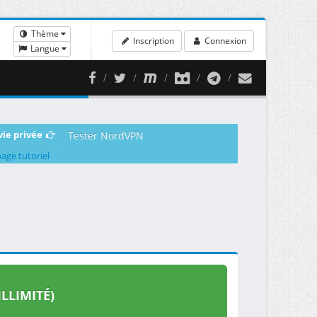
Thème
Inscription
Connexion
Langue
vie privée
Tester NordVPN
page tutoriel
LLIMITÉ)