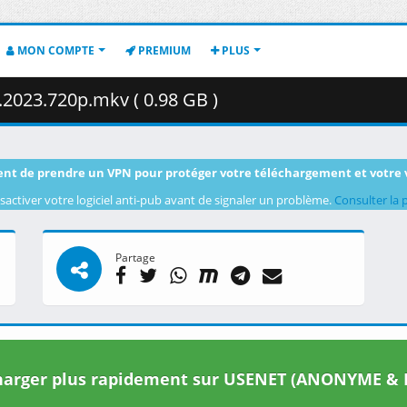
MON COMPTE
PREMIUM
PLUS
2023.720p.mkv ( 0.98 GB )
nt de prendre un VPN pour protéger votre téléchargement et votre 
sactiver votre logiciel anti-pub avant de signaler un problème.
Consulter la 
Partage
arger plus rapidement sur USENET (ANONYME & I