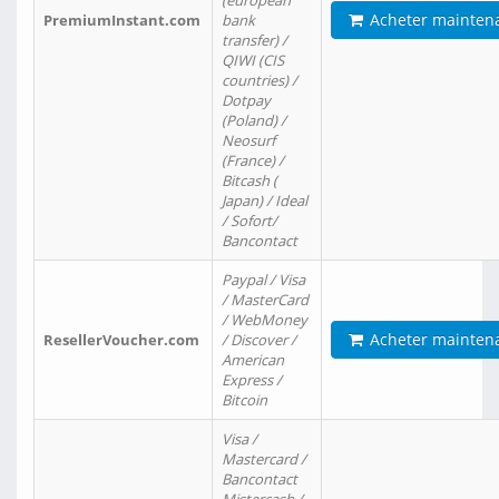
(european
Acheter mainten
PremiumInstant.com
bank
transfer) /
QIWI (CIS
countries) /
Dotpay
(Poland) /
Neosurf
(France) /
Bitcash (
Japan) / Ideal
/ Sofort/
Bancontact
Paypal / Visa
/ MasterCard
/ WebMoney
Acheter mainten
ResellerVoucher.com
/ Discover /
American
Express /
Bitcoin
Visa /
Mastercard /
Bancontact