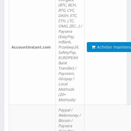
(BTC, BCH,
BTG, CVC,
DASH, ETC,
ETH, LTC,
OMG, ZEC…) /
Paysera
(EasyPay,
mBank,
Acheter mainten
AccountInstant.com
Przelewy24,
SafetyPay,
EUROPEAN
Bank
Transfer) /
Payssion,
Giropay /
Local
Methods
(20+
Methods)
Paypal /
Webmoney /
Bitcoin /
Paysera