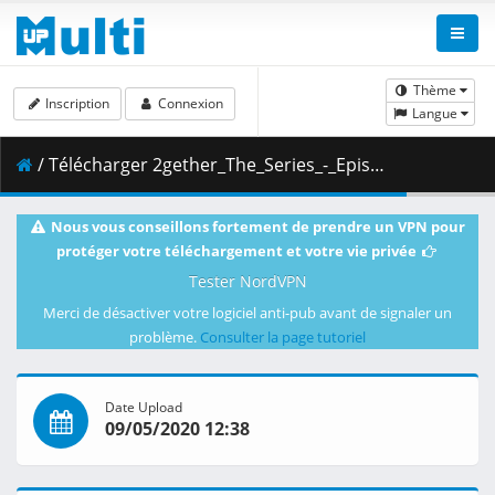
Thème
Inscription
Connexion
Langue
/ Télécharger 2gether_The_Series_-_Episode_11_-_VOSTFR.mp4 ( 934.89 MB )
Nous vous conseillons fortement de prendre un VPN pour
protéger votre téléchargement et votre vie privée
Tester NordVPN
Merci de désactiver votre logiciel anti-pub avant de signaler un
problème.
Consulter la page tutoriel
Date Upload
09/05/2020 12:38