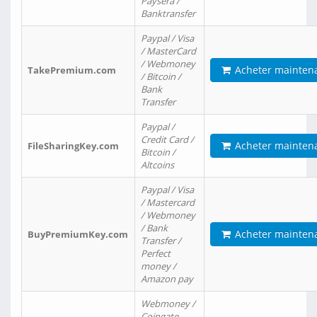
Paysera /
Banktransfer
Paypal / Visa
/ MasterCard
/ Webmoney
Acheter mainten
TakePremium.com
/ Bitcoin /
Bank
Transfer
Paypal /
Credit Card /
Acheter mainten
FileSharingKey.com
Bitcoin /
Altcoins
Paypal / Visa
/ Mastercard
/ Webmoney
/ Bank
Acheter mainten
BuyPremiumKey.com
Transfer /
Perfect
money /
Amazon pay
Webmoney /
Coingate