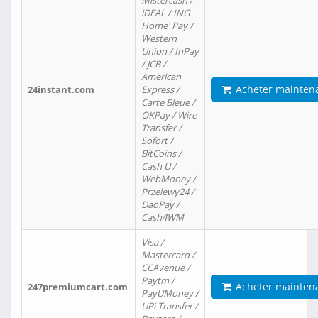
Mistercash /
iDEAL / ING
Home' Pay /
Western
Union / InPay
/ JCB /
American
Acheter mainten
24instant.com
Express /
Carte Bleue /
OKPay / Wire
Transfer /
Sofort /
BitCoins /
Cash U /
WebMoney /
Przelewy24 /
DaoPay /
Cash4WM
Visa /
Mastercard /
CCAvenue /
Paytm /
Acheter mainten
247premiumcart.com
PayUMoney /
UPi Transfer /