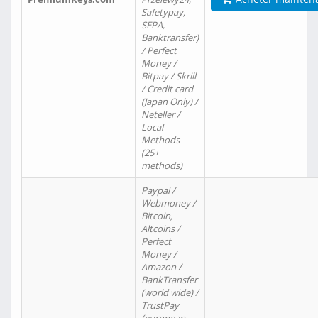
Safetypay,
SEPA,
Banktransfer)
/ Perfect
Money /
Bitpay / Skrill
/ Credit card
(Japan Only) /
Neteller /
Local
Methods
(25+
methods)
Paypal /
Webmoney /
Bitcoin,
Altcoins /
Perfect
Money /
Amazon /
BankTransfer
(world wide) /
TrustPay