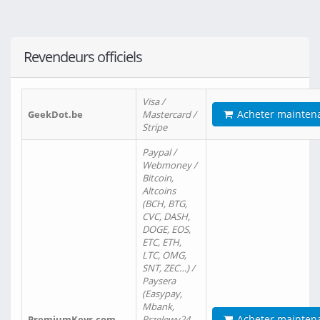
Revendeurs officiels
Visa /
Acheter mainten
GeekDot.be
Mastercard /
Stripe
Paypal /
Webmoney /
Bitcoin,
Altcoins
(BCH, BTG,
CVC, DASH,
DOGE, EOS,
ETC, ETH,
LTC, OMG,
SNT, ZEC…) /
Paysera
(Easypay,
Mbank,
Acheter mainten
PremiumKeys.com
Przelewy24,