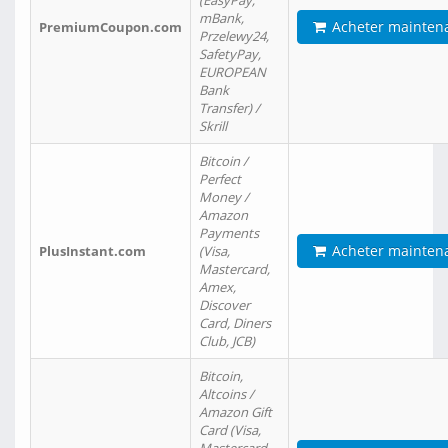
(EasyPay,
mBank,
Acheter mainten
PremiumCoupon.com
Przelewy24,
SafetyPay,
EUROPEAN
Bank
Transfer) /
Skrill
Bitcoin /
Perfect
Money /
Amazon
Payments
Acheter mainten
PlusInstant.com
(Visa,
Mastercard,
Amex,
Discover
Card, Diners
Club, JCB)
Bitcoin,
Altcoins /
Amazon Gift
Card (Visa,