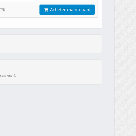
Acheter maintenant
CB)
ursement.