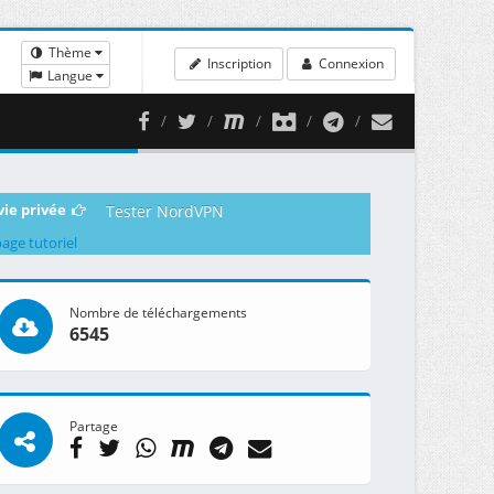
Thème
Inscription
Connexion
Langue
vie privée
Tester NordVPN
page tutoriel
Nombre de téléchargements
6545
Partage