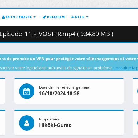
MON COMPTE
PREMIUM
PLUS
_Episode_11_-_VOSTFR.mp4 ( 934.89 MB )
nt de prendre un VPN pour protéger votre téléchargement et votre 
sactiver votre logiciel anti-pub avant de signaler un problème.
Consulter la 
Date dernier téléchargement
16/10/2024 18:58
Propriétaire
Hikôki-Gumo