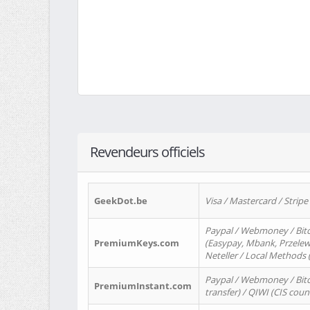
Revendeurs officiels
GeekDot.be
Visa / Mastercard / Stripe
Paypal / Webmoney / Bitc
PremiumKeys.com
(Easypay, Mbank, Przelewy2
Neteller / Local Methods
Paypal / Webmoney / Bitc
PremiumInstant.com
transfer) / QIWI (CIS coun