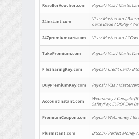
ResellerVoucher.com
Paypal / Visa / MasterCar
Visa / Mastercard / Banco
24instant.com
Carte Bleue / OKPay / Wi
247premiumcart.com
Visa / Mastercard / CCAv
TakePremium.com
Paypal / Visa / MasterCar
FileSharingKey.com
Paypal / Credit Card / Bitc
BuyPremiumKey.com
Paypal / Visa / Masterca
Webmoney / Coingate (BTC
AccountInstant.com
SafetyPay, EUROPEAN Bank
PremiumCoupon.com
Paypal / Webmoney / Bitc
PlusInstant.com
Bitcoin / Perfect Money /