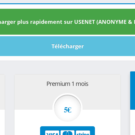
arger plus rapidement sur USENET (ANONYME & I
Télécharger
Premium 1 mois
5€