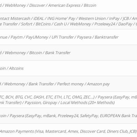
d / WebMoney / Discover / American Express / Bitcoin
ntact Mistercash / iDEAL / ING Home' Pay / Western Union / InPay / JCB / Am
re Transfer / Sofort / BitCoins / Cash U / WebMoney / Przelewy24 / DaoPay 
enue / Paytm / PayUMoney / UPi Transfer / Paysera / Banktransfer
d / Webmoney / Bitcoin / Bank Transfer
oin / Altcoins
rd / Webmoney / Bank Transfer / Perfect money / Amazon pay
, BCH, BTG, CVC, DASH, ETC, ETH, LTC, OMG, ZEC…) / Paysera (EasyPay, mB
 Transfer) / Payssion, Giropay / Local Methods (20+ Methods)
oin / Paysera (EasyPay, mBank, Przelewy24, SafetyPay, EUROPEAN Bank Transf
 Amazon Payments (Visa, Mastercard, Amex, Discover Card, Diners Club, JCB)