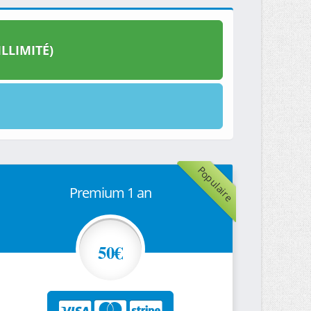
LLIMITÉ)
Populaire
Premium 1 an
50€