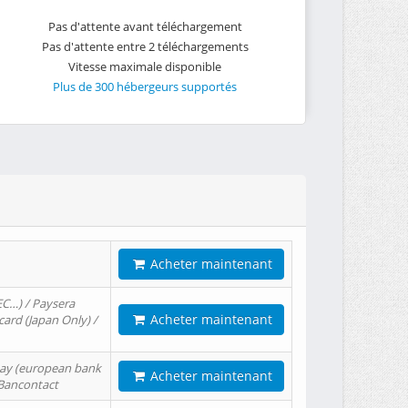
Pas d'attente avant téléchargement
Pas d'attente entre 2 téléchargements
Vitesse maximale disponible
Plus de 300 hébergeurs supportés
Acheter maintenant
EC…) / Paysera
Acheter maintenant
card (Japan Only) /
tPay (european bank
Acheter maintenant
/ Bancontact