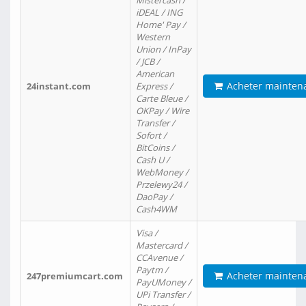
Mistercash /
iDEAL / ING
Home' Pay /
Western
Union / InPay
/ JCB /
American
Acheter mainten
24instant.com
Express /
Carte Bleue /
OKPay / Wire
Transfer /
Sofort /
BitCoins /
Cash U /
WebMoney /
Przelewy24 /
DaoPay /
Cash4WM
Visa /
Mastercard /
CCAvenue /
Paytm /
Acheter mainten
247premiumcart.com
PayUMoney /
UPi Transfer /