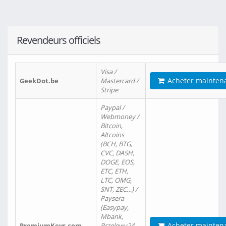
Revendeurs officiels
Visa /
Acheter mainten
GeekDot.be
Mastercard /
Stripe
Paypal /
Webmoney /
Bitcoin,
Altcoins
(BCH, BTG,
CVC, DASH,
DOGE, EOS,
ETC, ETH,
LTC, OMG,
SNT, ZEC…) /
Paysera
(Easypay,
Mbank,
Acheter mainten
PremiumKeys.com
Przelewy24,