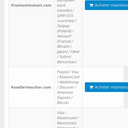
(european
Acheter mainten
PremiumInstant.com
bank
transfer) /
QIWI (CIS
countries) /
Dotpay
(Poland) /
Neosurf
(France) /
Bitcash (
Japan) / Ideal
/ Sofort/
Bancontact
Paypal / Visa
/ MasterCard
/ WebMoney
Acheter mainten
ResellerVoucher.com
/ Discover /
American
Express /
Bitcoin
Visa /
Mastercard /
Bancontact