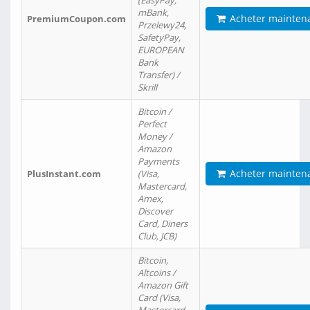
(EasyPay,
mBank,
Acheter mainten
PremiumCoupon.com
Przelewy24,
SafetyPay,
EUROPEAN
Bank
Transfer) /
Skrill
Bitcoin /
Perfect
Money /
Amazon
Payments
Acheter mainten
PlusInstant.com
(Visa,
Mastercard,
Amex,
Discover
Card, Diners
Club, JCB)
Bitcoin,
Altcoins /
Amazon Gift
Card (Visa,