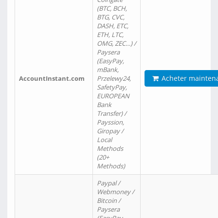
(BTC, BCH,
BTG, CVC,
DASH, ETC,
ETH, LTC,
OMG, ZEC…) /
Paysera
(EasyPay,
mBank,
Acheter mainten
AccountInstant.com
Przelewy24,
SafetyPay,
EUROPEAN
Bank
Transfer) /
Payssion,
Giropay /
Local
Methods
(20+
Methods)
Paypal /
Webmoney /
Bitcoin /
Paysera