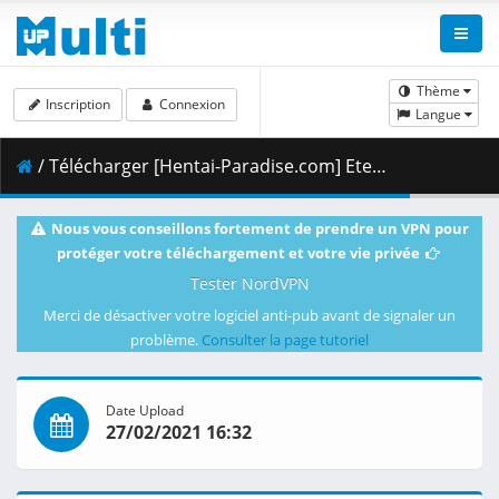
Thème
Inscription
Connexion
Langue
/ Télécharger [Hentai-Paradise.com] Eternity Shin_ya no Nurekoi Channel DX 02.mp4 ( 328.50 MB )
Nous vous conseillons fortement de prendre un VPN pour
protéger votre téléchargement et votre vie privée
Tester NordVPN
Merci de désactiver votre logiciel anti-pub avant de signaler un
problème.
Consulter la page tutoriel
Date Upload
27/02/2021 16:32