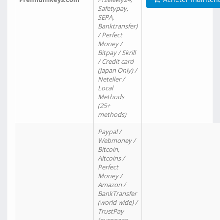
Safetypay,
SEPA,
Banktransfer)
/ Perfect
Money /
Bitpay / Skrill
/ Credit card
(Japan Only) /
Neteller /
Local
Methods
(25+
methods)
Paypal /
Webmoney /
Bitcoin,
Altcoins /
Perfect
Money /
Amazon /
BankTransfer
(world wide) /
TrustPay