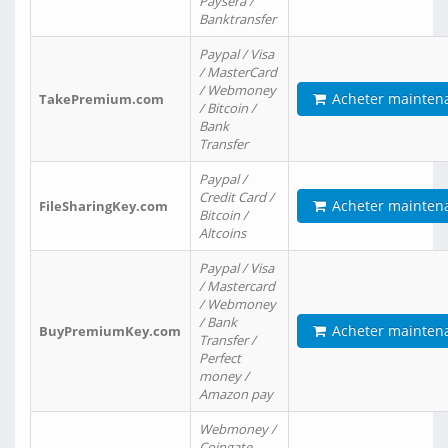
Paysera /
Banktransfer
Paypal / Visa
/ MasterCard
/ Webmoney
Acheter mainten
TakePremium.com
/ Bitcoin /
Bank
Transfer
Paypal /
Credit Card /
Acheter mainten
FileSharingKey.com
Bitcoin /
Altcoins
Paypal / Visa
/ Mastercard
/ Webmoney
/ Bank
Acheter mainten
BuyPremiumKey.com
Transfer /
Perfect
money /
Amazon pay
Webmoney /
Coingate