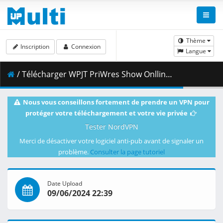
Thème
Inscription
Connexion
Langue
/ Télécharger WPJT PriWres Show Onlline 9June24.mp4 ( 2.51 GB )
Nous vous conseillons fortement de prendre un VPN pour
protéger votre téléchargement et votre vie privée
Tester NordVPN
Merci de désactiver votre logiciel anti-pub avant de signaler un
problème.
Consulter la page tutoriel
Date Upload
09/06/2024 22:39