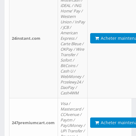
Mistercash /
iDEAL / ING
Home' Pay /
Western
Union / InPay
/ JCB /
American
Acheter mainten
24instant.com
Express /
Carte Bleue /
OKPay / Wire
Transfer /
Sofort /
BitCoins /
Cash U /
WebMoney /
Przelewy24 /
DaoPay /
Cash4WM
Visa /
Mastercard /
CCAvenue /
Paytm /
Acheter mainten
247premiumcart.com
PayUMoney /
UPi Transfer /