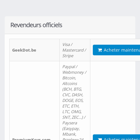
Revendeurs officiels
Visa /
Acheter mainten
GeekDot.be
Mastercard /
Stripe
Paypal /
Webmoney /
Bitcoin,
Altcoins
(BCH, BTG,
CVC, DASH,
DOGE, EOS,
ETC, ETH,
LTC, OMG,
SNT, ZEC…) /
Paysera
(Easypay,
Mbank,
Acheter mainten
PremiumKeys.com
Przelewy24,