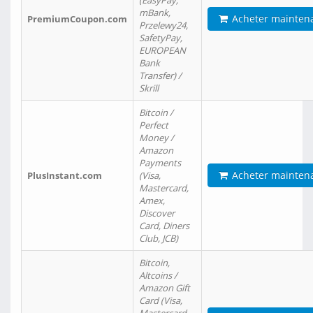
(EasyPay,
mBank,
Acheter mainten
PremiumCoupon.com
Przelewy24,
SafetyPay,
EUROPEAN
Bank
Transfer) /
Skrill
Bitcoin /
Perfect
Money /
Amazon
Payments
Acheter mainten
PlusInstant.com
(Visa,
Mastercard,
Amex,
Discover
Card, Diners
Club, JCB)
Bitcoin,
Altcoins /
Amazon Gift
Card (Visa,