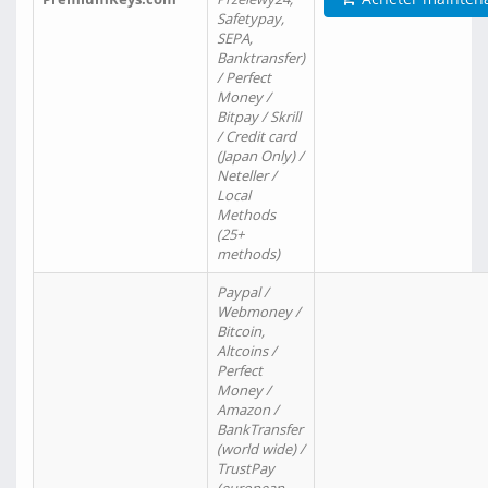
Safetypay,
SEPA,
Banktransfer)
/ Perfect
Money /
Bitpay / Skrill
/ Credit card
(Japan Only) /
Neteller /
Local
Methods
(25+
methods)
Paypal /
Webmoney /
Bitcoin,
Altcoins /
Perfect
Money /
Amazon /
BankTransfer
(world wide) /
TrustPay