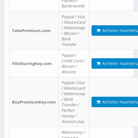
Paysera /
Banktransfer
Paypal / Visa
/ MasterCard
/ Webmoney
Acheter mainten
TakePremium.com
/ Bitcoin /
Bank
Transfer
Paypal /
Credit Card /
Acheter mainten
FileSharingKey.com
Bitcoin /
Altcoins
Paypal / Visa
/ Mastercard
/ Webmoney
/ Bank
Acheter mainten
BuyPremiumKey.com
Transfer /
Perfect
money /
Amazon pay
Webmoney /
Coingate