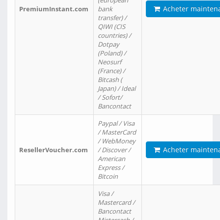
(european
Acheter mainten
PremiumInstant.com
bank
transfer) /
QIWI (CIS
countries) /
Dotpay
(Poland) /
Neosurf
(France) /
Bitcash (
Japan) / Ideal
/ Sofort/
Bancontact
Paypal / Visa
/ MasterCard
/ WebMoney
Acheter mainten
ResellerVoucher.com
/ Discover /
American
Express /
Bitcoin
Visa /
Mastercard /
Bancontact