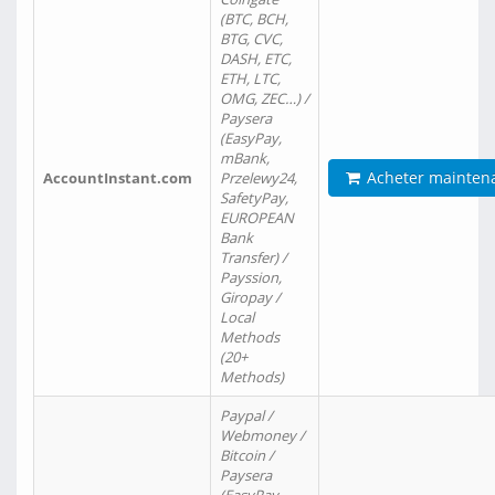
(BTC, BCH,
BTG, CVC,
DASH, ETC,
ETH, LTC,
OMG, ZEC…) /
Paysera
(EasyPay,
mBank,
Acheter mainten
AccountInstant.com
Przelewy24,
SafetyPay,
EUROPEAN
Bank
Transfer) /
Payssion,
Giropay /
Local
Methods
(20+
Methods)
Paypal /
Webmoney /
Bitcoin /
Paysera