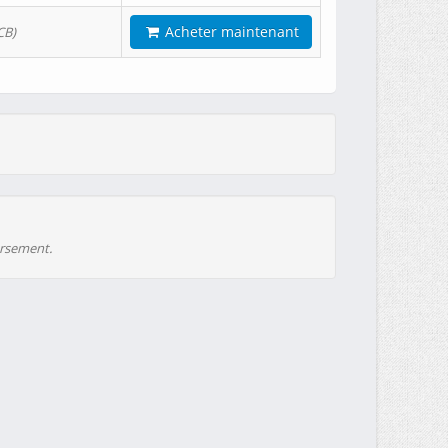
Acheter maintenant
CB)
ursement.