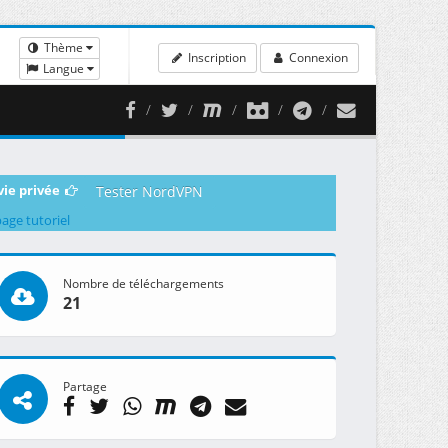
Thème
Inscription
Connexion
Langue
vie privée
Tester NordVPN
page tutoriel
Nombre de téléchargements
21
Partage