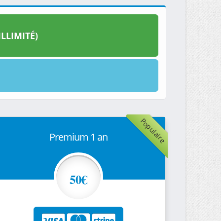
LLIMITÉ)
Populaire
Premium 1 an
50€