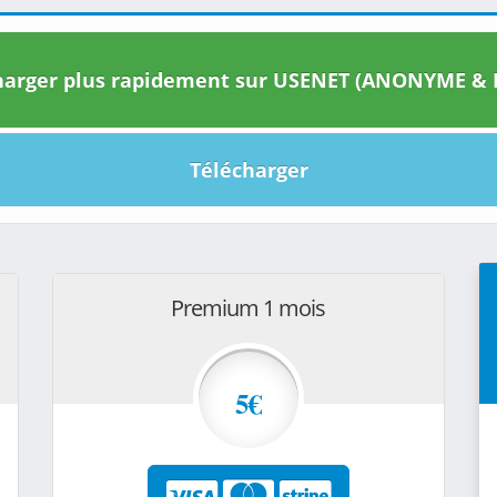
arger plus rapidement sur USENET (ANONYME & I
Télécharger
Premium 1 mois
5€