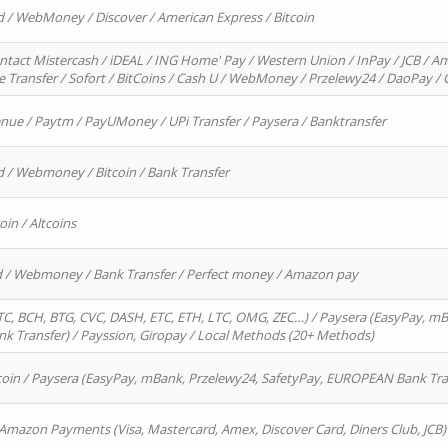
d / WebMoney / Discover / American Express / Bitcoin
ntact Mistercash / iDEAL / ING Home' Pay / Western Union / InPay / JCB / Am
re Transfer / Sofort / BitCoins / Cash U / WebMoney / Przelewy24 / DaoPay 
enue / Paytm / PayUMoney / UPi Transfer / Paysera / Banktransfer
d / Webmoney / Bitcoin / Bank Transfer
oin / Altcoins
rd / Webmoney / Bank Transfer / Perfect money / Amazon pay
, BCH, BTG, CVC, DASH, ETC, ETH, LTC, OMG, ZEC…) / Paysera (EasyPay, mB
 Transfer) / Payssion, Giropay / Local Methods (20+ Methods)
oin / Paysera (EasyPay, mBank, Przelewy24, SafetyPay, EUROPEAN Bank Transf
 Amazon Payments (Visa, Mastercard, Amex, Discover Card, Diners Club, JCB)