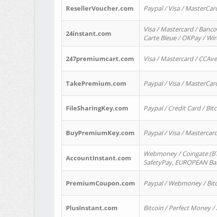
ResellerVoucher.com
Paypal / Visa / MasterCar
Visa / Mastercard / Banco
24instant.com
Carte Bleue / OKPay / Wi
247premiumcart.com
Visa / Mastercard / CCAv
TakePremium.com
Paypal / Visa / MasterCar
FileSharingKey.com
Paypal / Credit Card / Bitc
BuyPremiumKey.com
Paypal / Visa / Masterca
Webmoney / Coingate (BTC
AccountInstant.com
SafetyPay, EUROPEAN Bank
PremiumCoupon.com
Paypal / Webmoney / Bitc
PlusInstant.com
Bitcoin / Perfect Money /