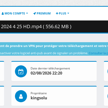
MON COMPTE
PREMIUM
PLUS
2024 4 25 HD.mp4 ( 556.62 MB )
nt de prendre un VPN pour protéger votre téléchargement et votre 
sactiver votre logiciel anti-pub avant de signaler un problème.
Consulter la 
Date dernier téléchargement
02/08/2026 22:20
Propriétaire
kingsolu