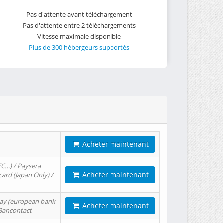
Pas d'attente avant téléchargement
Pas d'attente entre 2 téléchargements
Vitesse maximale disponible
Plus de 300 hébergeurs supportés
Acheter maintenant
EC…) / Paysera
Acheter maintenant
card (Japan Only) /
tPay (european bank
Acheter maintenant
/ Bancontact