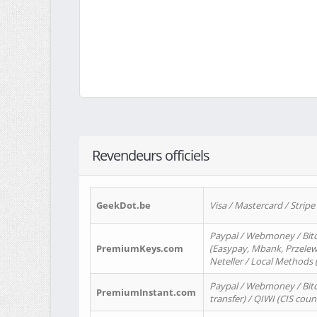
Revendeurs officiels
GeekDot.be
Visa / Mastercard / Stripe
Paypal / Webmoney / Bitc
PremiumKeys.com
(Easypay, Mbank, Przelewy2
Neteller / Local Methods
Paypal / Webmoney / Bitc
PremiumInstant.com
transfer) / QIWI (CIS coun