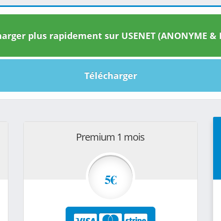
arger plus rapidement sur USENET (ANONYME & I
Télécharger
Premium 1 mois
5€