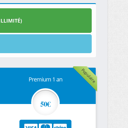
LLIMITÉ)
Populaire
Premium 1 an
50€