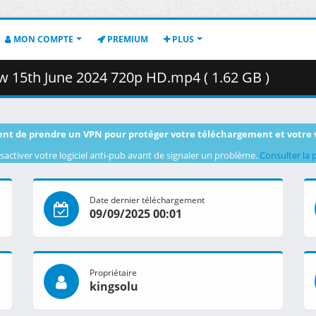
MON COMPTE
PREMIUM
PLUS
w 15th June 2024 720p HD.mp4 ( 1.62 GB )
nt de prendre un VPN pour protéger votre téléchargement et votre 
sactiver votre logiciel anti-pub avant de signaler un problème.
Consulter la 
Date dernier téléchargement
09/09/2025 00:01
Propriétaire
kingsolu