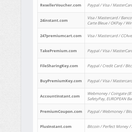
ResellerVoucher.com
Paypal / Visa / MasterCar
Visa / Mastercard / Banco
24instant.com
Carte Bleue / OKPay / Wi
247premiumcart.com
Visa / Mastercard / CCAv
TakePremium.com
Paypal / Visa / MasterCar
FileSharingKey.com
Paypal / Credit Card / Bitc
BuyPremiumKey.com
Paypal / Visa / Masterca
Webmoney / Coingate (BTC
AccountInstant.com
SafetyPay, EUROPEAN Bank
PremiumCoupon.com
Paypal / Webmoney / Bitc
PlusInstant.com
Bitcoin / Perfect Money /