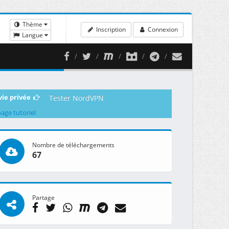
Thème
Inscription
Connexion
Langue
vie privée
Tester NordVPN
page tutoriel
Nombre de téléchargements
67
Partage