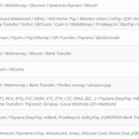
d / WebMoney / Discover / American Express / Bitcoin
ntact Mistercash / iDEAL / ING Home' Pay / Western Union / InPay / JCB / Am
re Transfer / Sofort / BitCoins / Cash U / WebMoney / Przelewy24 / DaoPay 
enue / Paytm / PayUMoney / UPi Transfer / Paysera / Banktransfer
d / Webmoney / Bitcoin / Bank Transfer
oin / Altcoins
rd / Webmoney / Bank Transfer / Perfect money / Amazon pay
, BCH, BTG, CVC, DASH, ETC, ETH, LTC, OMG, ZEC…) / Paysera (EasyPay, mB
 Transfer) / Payssion, Giropay / Local Methods (20+ Methods)
oin / Paysera (EasyPay, mBank, Przelewy24, SafetyPay, EUROPEAN Bank Transf
 Amazon Payments (Visa, Mastercard, Amex, Discover Card, Diners Club, JCB)