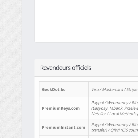
Revendeurs officiels
GeekDot.be
Visa / Mastercard / Stripe
Paypal / Webmoney / Bitc
PremiumKeys.com
(Easypay, Mbank, Przelewy2
Neteller / Local Methods
Paypal / Webmoney / Bitc
PremiumInstant.com
transfer) / QIWI (CIS coun