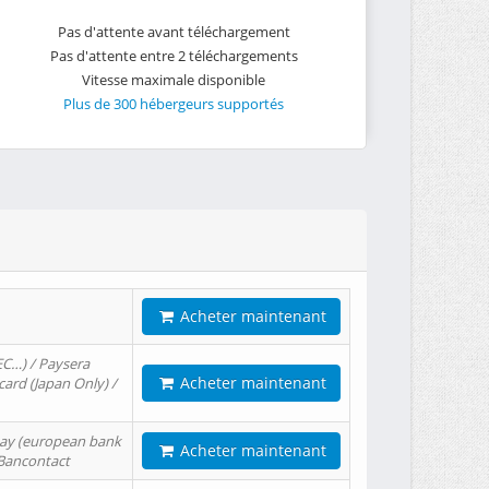
Pas d'attente avant téléchargement
Pas d'attente entre 2 téléchargements
Vitesse maximale disponible
Plus de 300 hébergeurs supportés
Acheter maintenant
EC…) / Paysera
Acheter maintenant
card (Japan Only) /
tPay (european bank
Acheter maintenant
/ Bancontact