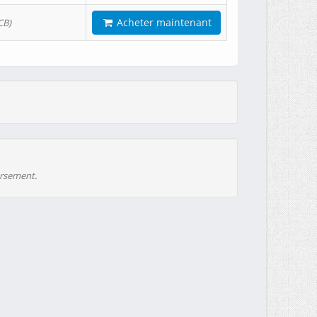
Acheter maintenant
CB)
ursement.