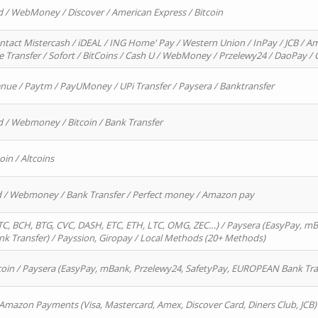
d / WebMoney / Discover / American Express / Bitcoin
ntact Mistercash / iDEAL / ING Home' Pay / Western Union / InPay / JCB / Am
re Transfer / Sofort / BitCoins / Cash U / WebMoney / Przelewy24 / DaoPay 
enue / Paytm / PayUMoney / UPi Transfer / Paysera / Banktransfer
d / Webmoney / Bitcoin / Bank Transfer
oin / Altcoins
rd / Webmoney / Bank Transfer / Perfect money / Amazon pay
, BCH, BTG, CVC, DASH, ETC, ETH, LTC, OMG, ZEC…) / Paysera (EasyPay, mB
 Transfer) / Payssion, Giropay / Local Methods (20+ Methods)
oin / Paysera (EasyPay, mBank, Przelewy24, SafetyPay, EUROPEAN Bank Transf
 Amazon Payments (Visa, Mastercard, Amex, Discover Card, Diners Club, JCB)