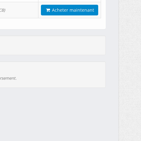
Acheter maintenant
CB)
ursement.