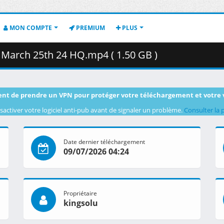
MON COMPTE
PREMIUM
PLUS
March 25th 24 HQ.mp4 ( 1.50 GB )
nt de prendre un VPN pour protéger votre téléchargement et votre 
sactiver votre logiciel anti-pub avant de signaler un problème.
Consulter la 
Date dernier téléchargement
09/07/2026 04:24
Propriétaire
kingsolu