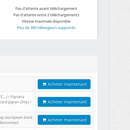
Pas d'attente avant téléchargement
Pas d'attente entre 2 téléchargements
Vitesse maximale disponible
Plus de 300 hébergeurs supportés
Acheter maintenant
EC…) / Paysera
Acheter maintenant
card (Japan Only) /
tPay (european bank
Acheter maintenant
/ Bancontact