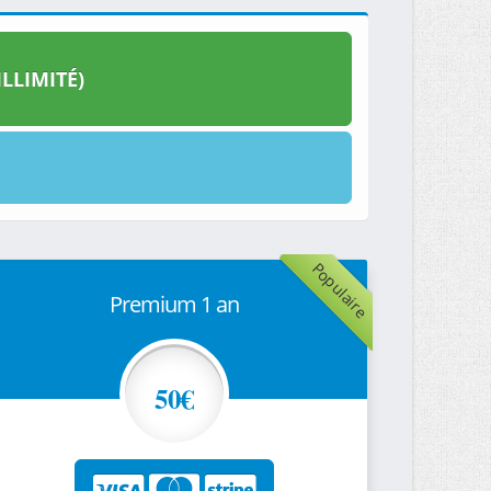
LLIMITÉ)
Populaire
Premium 1 an
50€