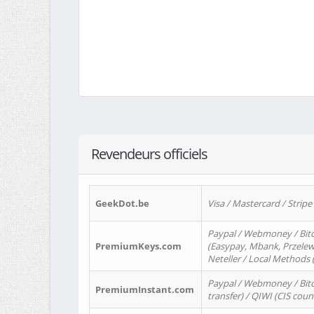
Revendeurs officiels
GeekDot.be
Visa / Mastercard / Stripe
Paypal / Webmoney / Bitc
PremiumKeys.com
(Easypay, Mbank, Przelewy2
Neteller / Local Methods
Paypal / Webmoney / Bitc
PremiumInstant.com
transfer) / QIWI (CIS coun