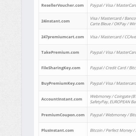
ResellerVoucher.com
Paypal / Visa / MasterCar
Visa / Mastercard / Banco
24instant.com
Carte Bleue / OKPay / Wi
247premiumcart.com
Visa / Mastercard / CCAv
TakePremium.com
Paypal / Visa / MasterCar
FileSharingKey.com
Paypal / Credit Card / Bitc
BuyPremiumKey.com
Paypal / Visa / Masterca
Webmoney / Coingate (BTC
AccountInstant.com
SafetyPay, EUROPEAN Bank
PremiumCoupon.com
Paypal / Webmoney / Bitc
PlusInstant.com
Bitcoin / Perfect Money /