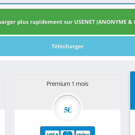
arger plus rapidement sur USENET (ANONYME & I
Télécharger
Premium 1 mois
5€