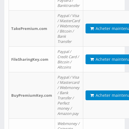
Paysera /
Banktransfer
Paypal / Visa
/ MasterCard
/ Webmoney
Acheter mainten
TakePremium.com
/ Bitcoin /
Bank
Transfer
Paypal /
Credit Card /
Acheter mainten
FileSharingKey.com
Bitcoin /
Altcoins
Paypal / Visa
/ Mastercard
/ Webmoney
/ Bank
Acheter mainten
BuyPremiumKey.com
Transfer /
Perfect
money /
Amazon pay
Webmoney /
Coingate