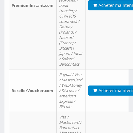
(european
Acheter mainten
PremiumInstant.com
bank
transfer) /
QIWI (CIS
countries) /
Dotpay
(Poland) /
Neosurf
(France) /
Bitcash (
Japan) / Ideal
/ Sofort/
Bancontact
Paypal / Visa
/ MasterCard
/ WebMoney
Acheter mainten
ResellerVoucher.com
/ Discover /
American
Express /
Bitcoin
Visa /
Mastercard /
Bancontact