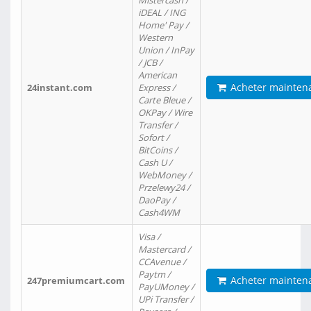
Mistercash /
iDEAL / ING
Home' Pay /
Western
Union / InPay
/ JCB /
American
Acheter mainten
24instant.com
Express /
Carte Bleue /
OKPay / Wire
Transfer /
Sofort /
BitCoins /
Cash U /
WebMoney /
Przelewy24 /
DaoPay /
Cash4WM
Visa /
Mastercard /
CCAvenue /
Paytm /
Acheter mainten
247premiumcart.com
PayUMoney /
UPi Transfer /