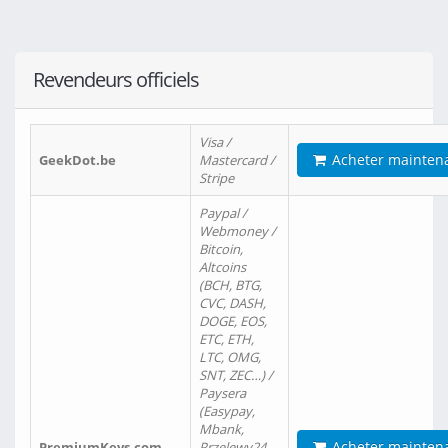
Revendeurs officiels
Visa /
Acheter mainten
GeekDot.be
Mastercard /
Stripe
Paypal /
Webmoney /
Bitcoin,
Altcoins
(BCH, BTG,
CVC, DASH,
DOGE, EOS,
ETC, ETH,
LTC, OMG,
SNT, ZEC…) /
Paysera
(Easypay,
Mbank,
Acheter mainten
PremiumKeys.com
Przelewy24,