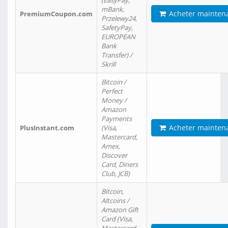
(EasyPay,
mBank,
Acheter mainten
PremiumCoupon.com
Przelewy24,
SafetyPay,
EUROPEAN
Bank
Transfer) /
Skrill
Bitcoin /
Perfect
Money /
Amazon
Payments
Acheter mainten
PlusInstant.com
(Visa,
Mastercard,
Amex,
Discover
Card, Diners
Club, JCB)
Bitcoin,
Altcoins /
Amazon Gift
Card (Visa,