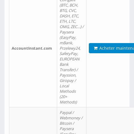
(BTC, BCH,
BTG, CVC,
DASH, ETC,
ETH, LTC,
OMG, ZEC…) /
Paysera
(EasyPay,
mBank,
Acheter mainten
AccountInstant.com
Przelewy24,
SafetyPay,
EUROPEAN
Bank
Transfer) /
Payssion,
Giropay /
Local
Methods
(20+
Methods)
Paypal /
Webmoney /
Bitcoin /
Paysera