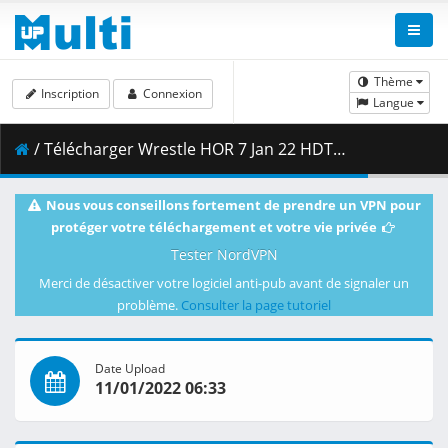
Thème
Inscription
Connexion
Langue
/ Télécharger Wrestle HOR 7 Jan 22 HDTV.mp4 ( 798.19 MB )
Nous vous conseillons fortement de prendre un VPN pour
protéger votre téléchargement et votre vie privée
Tester NordVPN
Merci de désactiver votre logiciel anti-pub avant de signaler un
problème.
Consulter la page tutoriel
Date Upload
11/01/2022 06:33