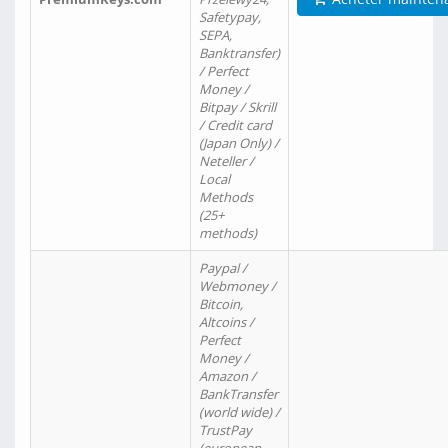
Safetypay,
SEPA,
Banktransfer)
/ Perfect
Money /
Bitpay / Skrill
/ Credit card
(Japan Only) /
Neteller /
Local
Methods
(25+
methods)
Paypal /
Webmoney /
Bitcoin,
Altcoins /
Perfect
Money /
Amazon /
BankTransfer
(world wide) /
TrustPay