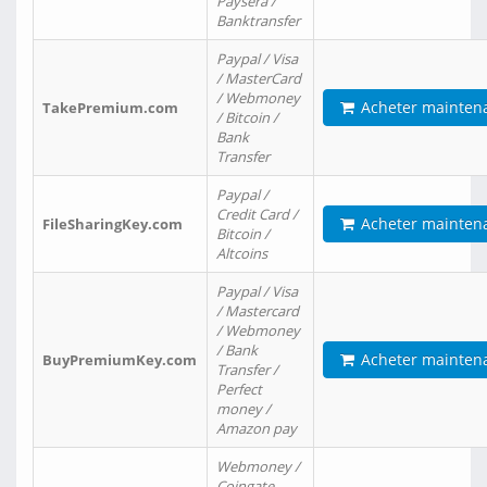
Paysera /
Banktransfer
Paypal / Visa
/ MasterCard
/ Webmoney
Acheter mainten
TakePremium.com
/ Bitcoin /
Bank
Transfer
Paypal /
Credit Card /
Acheter mainten
FileSharingKey.com
Bitcoin /
Altcoins
Paypal / Visa
/ Mastercard
/ Webmoney
/ Bank
Acheter mainten
BuyPremiumKey.com
Transfer /
Perfect
money /
Amazon pay
Webmoney /
Coingate