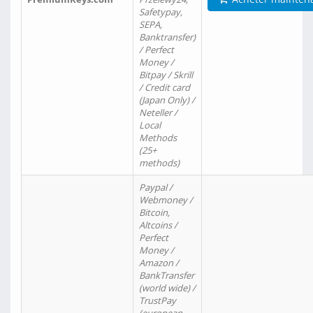
Safetypay,
SEPA,
Banktransfer)
/ Perfect
Money /
Bitpay / Skrill
/ Credit card
(Japan Only) /
Neteller /
Local
Methods
(25+
methods)
Paypal /
Webmoney /
Bitcoin,
Altcoins /
Perfect
Money /
Amazon /
BankTransfer
(world wide) /
TrustPay