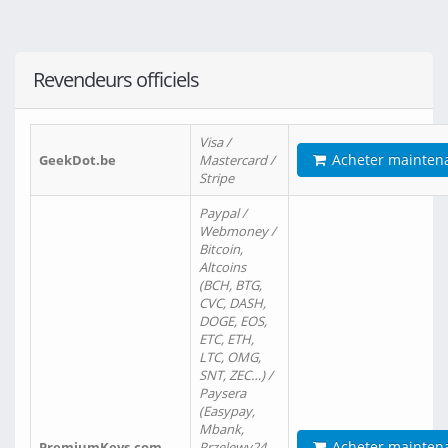
Revendeurs officiels
Visa /
Acheter mainten
GeekDot.be
Mastercard /
Stripe
Paypal /
Webmoney /
Bitcoin,
Altcoins
(BCH, BTG,
CVC, DASH,
DOGE, EOS,
ETC, ETH,
LTC, OMG,
SNT, ZEC…) /
Paysera
(Easypay,
Mbank,
Acheter mainten
PremiumKeys.com
Przelewy24,