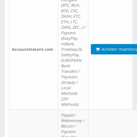
(BTC, BCH,
BTG, CVC,
DASH, ETC,
ETH, LTC,
OMG, ZEC…) /
Paysera
(EasyPay,
mBank,
Acheter mainten
AccountInstant.com
Przelewy24,
SafetyPay,
EUROPEAN
Bank
Transfer) /
Payssion,
Giropay /
Local
Methods
(20+
Methods)
Paypal /
Webmoney /
Bitcoin /
Paysera