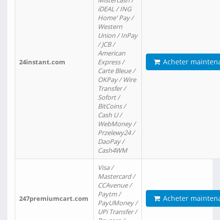
Mistercash /
iDEAL / ING
Home' Pay /
Western
Union / InPay
/ JCB /
American
Acheter mainten
24instant.com
Express /
Carte Bleue /
OKPay / Wire
Transfer /
Sofort /
BitCoins /
Cash U /
WebMoney /
Przelewy24 /
DaoPay /
Cash4WM
Visa /
Mastercard /
CCAvenue /
Paytm /
Acheter mainten
247premiumcart.com
PayUMoney /
UPi Transfer /