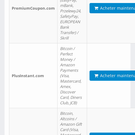
(EasyPay,
mBank,
Acheter mainten
PremiumCoupon.com
Przelewy24,
SafetyPay,
EUROPEAN
Bank
Transfer) /
Skrill
Bitcoin /
Perfect
Money /
Amazon
Payments
Acheter mainten
PlusInstant.com
(Visa,
Mastercard,
Amex,
Discover
Card, Diners
Club, JCB)
Bitcoin,
Altcoins /
Amazon Gift
Card (Visa,