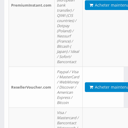
(european
Acheter mainten
PremiumInstant.com
bank
transfer) /
QIWI (CIS
countries) /
Dotpay
(Poland) /
Neosurf
(France) /
Bitcash (
Japan) / Ideal
/ Sofort/
Bancontact
Paypal / Visa
/ MasterCard
/ WebMoney
Acheter mainten
ResellerVoucher.com
/ Discover /
American
Express /
Bitcoin
Visa /
Mastercard /
Bancontact