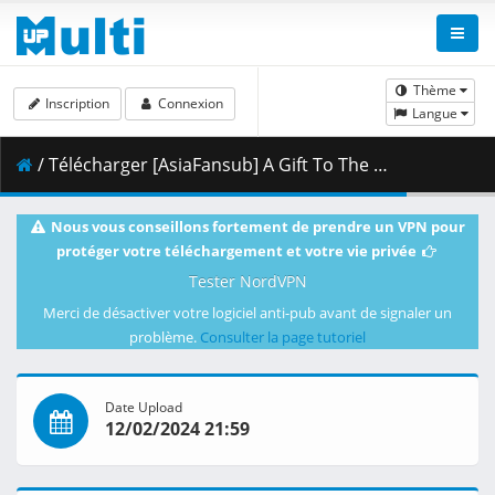
Thème
Inscription
Connexion
Langue
/ Télécharger [AsiaFansub] A Gift To The People You Hate 03 vostfr.mp4 ( 1.44 GB )
Nous vous conseillons fortement de prendre un VPN pour
protéger votre téléchargement et votre vie privée
Tester NordVPN
Merci de désactiver votre logiciel anti-pub avant de signaler un
problème.
Consulter la page tutoriel
Date Upload
12/02/2024 21:59