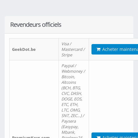
Revendeurs officiels
Visa /
Acheter mainten
GeekDot.be
Mastercard /
Stripe
Paypal /
Webmoney /
Bitcoin,
Altcoins
(BCH, BTG,
CVC, DASH,
DOGE, EOS,
ETC, ETH,
LTC, OMG,
SNT, ZEC…) /
Paysera
(Easypay,
Mbank,
Acheter mainten
PremiumKeys.com
Przelewy24,