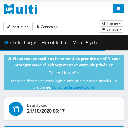
Thème
Inscription
Connexion
Langue
/ Télécharger _HorribleRips__Mob_Psycho_100_-_10__720p_.mkv.002 ( 356.49 MB )
Nous vous conseillons fortement de prendre un VPN pour
protéger votre téléchargement et votre vie privée
Tester NordVPN
Merci de désactiver votre logiciel anti-pub avant de signaler un
problème.
Consulter la page tutoriel
Date Upload
21/10/2020 06:17