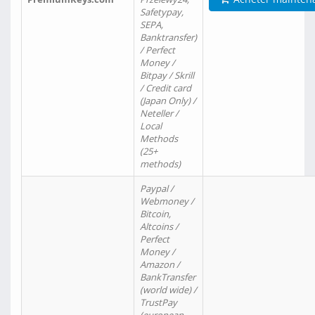
Safetypay,
SEPA,
Banktransfer)
/ Perfect
Money /
Bitpay / Skrill
/ Credit card
(Japan Only) /
Neteller /
Local
Methods
(25+
methods)
Paypal /
Webmoney /
Bitcoin,
Altcoins /
Perfect
Money /
Amazon /
BankTransfer
(world wide) /
TrustPay