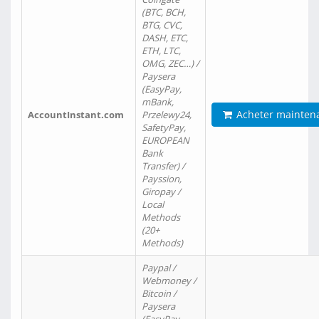
(BTC, BCH,
BTG, CVC,
DASH, ETC,
ETH, LTC,
OMG, ZEC…) /
Paysera
(EasyPay,
mBank,
Acheter mainten
AccountInstant.com
Przelewy24,
SafetyPay,
EUROPEAN
Bank
Transfer) /
Payssion,
Giropay /
Local
Methods
(20+
Methods)
Paypal /
Webmoney /
Bitcoin /
Paysera