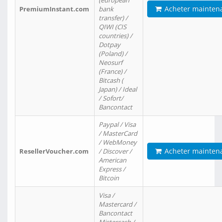
(european
Acheter mainten
PremiumInstant.com
bank
transfer) /
QIWI (CIS
countries) /
Dotpay
(Poland) /
Neosurf
(France) /
Bitcash (
Japan) / Ideal
/ Sofort/
Bancontact
Paypal / Visa
/ MasterCard
/ WebMoney
Acheter mainten
ResellerVoucher.com
/ Discover /
American
Express /
Bitcoin
Visa /
Mastercard /
Bancontact