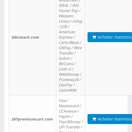
Mistercash /
iDEAL / ING
Home' Pay /
Western
Union / InPay
/ JCB /
American
Acheter mainten
24instant.com
Express /
Carte Bleue /
OKPay / Wire
Transfer /
Sofort /
BitCoins /
Cash U /
WebMoney /
Przelewy24 /
DaoPay /
Cash4WM
Visa /
Mastercard /
CCAvenue /
Paytm /
Acheter mainten
247premiumcart.com
PayUMoney /
UPi Transfer /