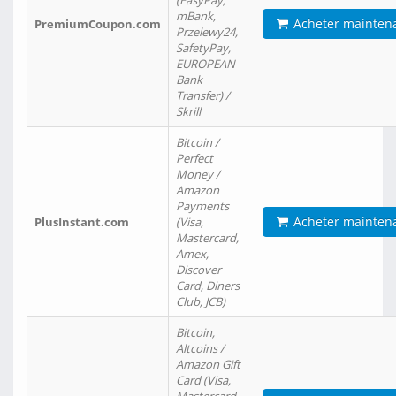
(EasyPay,
mBank,
Acheter mainten
PremiumCoupon.com
Przelewy24,
SafetyPay,
EUROPEAN
Bank
Transfer) /
Skrill
Bitcoin /
Perfect
Money /
Amazon
Payments
Acheter mainten
PlusInstant.com
(Visa,
Mastercard,
Amex,
Discover
Card, Diners
Club, JCB)
Bitcoin,
Altcoins /
Amazon Gift
Card (Visa,