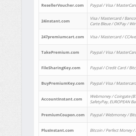
ResellerVoucher.com
Paypal / Visa / MasterCar
Visa / Mastercard / Banco
24instant.com
Carte Bleue / OKPay / Wi
247premiumcart.com
Visa / Mastercard / CCAv
TakePremium.com
Paypal / Visa / MasterCar
FileSharingKey.com
Paypal / Credit Card / Bitc
BuyPremiumKey.com
Paypal / Visa / Masterca
Webmoney / Coingate (BTC
AccountInstant.com
SafetyPay, EUROPEAN Bank
PremiumCoupon.com
Paypal / Webmoney / Bitc
PlusInstant.com
Bitcoin / Perfect Money /