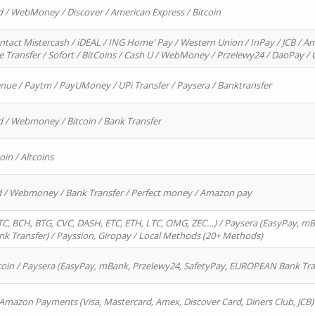
d / WebMoney / Discover / American Express / Bitcoin
ntact Mistercash / iDEAL / ING Home' Pay / Western Union / InPay / JCB / Am
re Transfer / Sofort / BitCoins / Cash U / WebMoney / Przelewy24 / DaoPay 
enue / Paytm / PayUMoney / UPi Transfer / Paysera / Banktransfer
d / Webmoney / Bitcoin / Bank Transfer
oin / Altcoins
rd / Webmoney / Bank Transfer / Perfect money / Amazon pay
, BCH, BTG, CVC, DASH, ETC, ETH, LTC, OMG, ZEC…) / Paysera (EasyPay, mB
 Transfer) / Payssion, Giropay / Local Methods (20+ Methods)
oin / Paysera (EasyPay, mBank, Przelewy24, SafetyPay, EUROPEAN Bank Transf
 Amazon Payments (Visa, Mastercard, Amex, Discover Card, Diners Club, JCB)