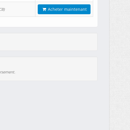
Acheter maintenant
CB)
ursement.