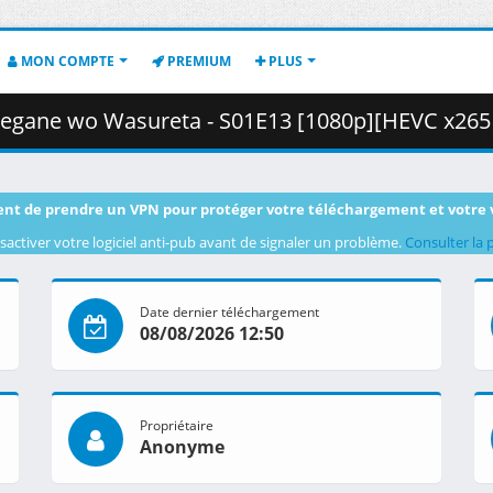
MON COMPTE
PREMIUM
PLUS
sureta - S01E13 [1080p][HEVC x265 10bit][Multi-Subs].mkv.002 (
nt de prendre un VPN pour protéger votre téléchargement et votre 
sactiver votre logiciel anti-pub avant de signaler un problème.
Consulter la 
Date dernier téléchargement
08/08/2026 12:50
Propriétaire
Anonyme