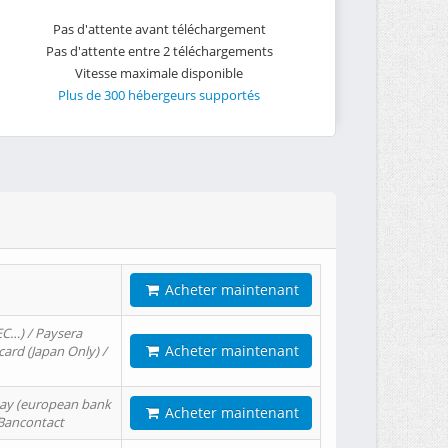
Pas d'attente avant téléchargement
Pas d'attente entre 2 téléchargements
Vitesse maximale disponible
Plus de 300 hébergeurs supportés
Acheter maintenant
EC…) / Paysera
Acheter maintenant
card (Japan Only) /
tPay (european bank
Acheter maintenant
/ Bancontact