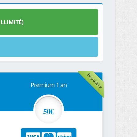
LLIMITÉ)
Populaire
Premium 1 an
50€