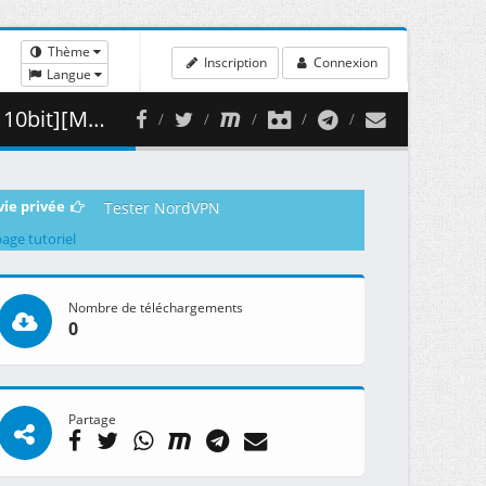
Thème
Inscription
Connexion
Langue
 263.31 MB )
vie privée
Tester NordVPN
page tutoriel
Nombre de téléchargements
0
Partage