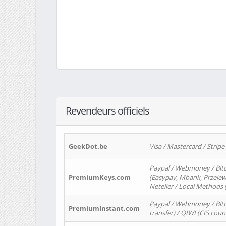
Revendeurs officiels
GeekDot.be
Visa / Mastercard / Stripe
Paypal / Webmoney / Bitc
PremiumKeys.com
(Easypay, Mbank, Przelewy2
Neteller / Local Methods
Paypal / Webmoney / Bitc
PremiumInstant.com
transfer) / QIWI (CIS coun