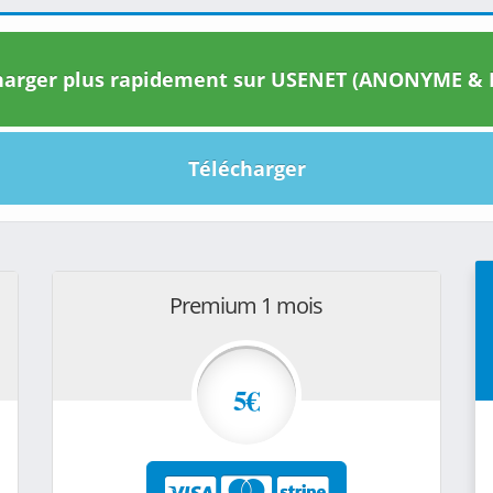
arger plus rapidement sur USENET (ANONYME & I
Télécharger
Premium 1 mois
5€