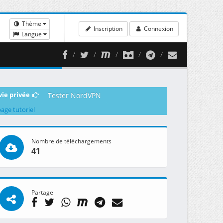
Thème
Inscription
Connexion
Langue
vie privée
Tester NordVPN
page tutoriel
Nombre de téléchargements
41
Partage