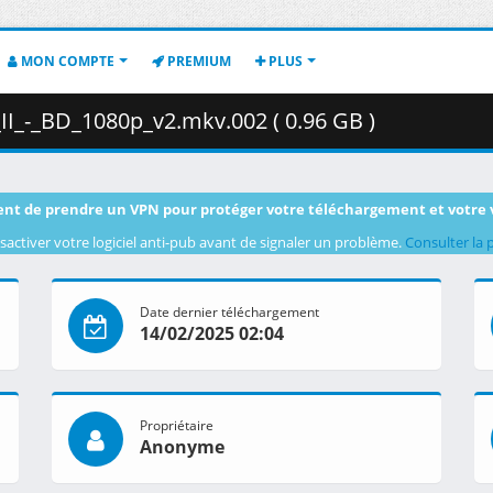
MON COMPTE
PREMIUM
PLUS
I_-_BD_1080p_v2.mkv.002 ( 0.96 GB )
nt de prendre un VPN pour protéger votre téléchargement et votre 
sactiver votre logiciel anti-pub avant de signaler un problème.
Consulter la 
Date dernier téléchargement
14/02/2025 02:04
Propriétaire
Anonyme