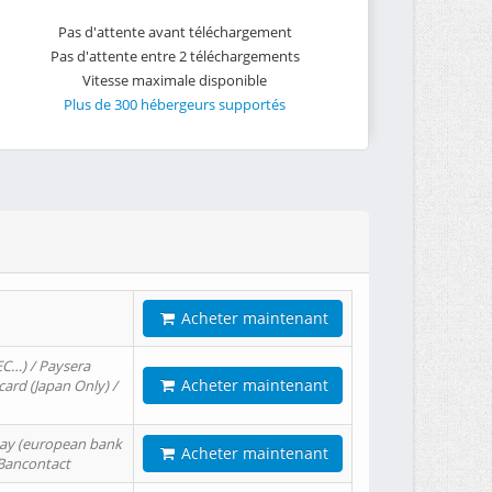
Pas d'attente avant téléchargement
Pas d'attente entre 2 téléchargements
Vitesse maximale disponible
Plus de 300 hébergeurs supportés
Acheter maintenant
EC…) / Paysera
Acheter maintenant
card (Japan Only) /
tPay (european bank
Acheter maintenant
/ Bancontact