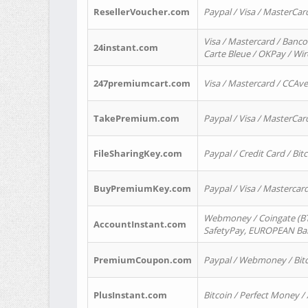
ResellerVoucher.com
Paypal / Visa / MasterCar
Visa / Mastercard / Banco
24instant.com
Carte Bleue / OKPay / Wi
247premiumcart.com
Visa / Mastercard / CCAv
TakePremium.com
Paypal / Visa / MasterCar
FileSharingKey.com
Paypal / Credit Card / Bitc
BuyPremiumKey.com
Paypal / Visa / Masterca
Webmoney / Coingate (BTC
AccountInstant.com
SafetyPay, EUROPEAN Bank
PremiumCoupon.com
Paypal / Webmoney / Bitc
PlusInstant.com
Bitcoin / Perfect Money /