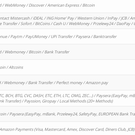
d / WebMoney / Discover / American Express / Bitcoin
ntact Mistercash / iDEAL / ING Home' Pay / Western Union / InPay / JCB / Am
re Transfer / Sofort / BitCoins / Cash U / WebMoney / Przelewy24 / DaoPay 
enue / Paytm / PayUMoney / UPi Transfer / Paysera / Banktransfer
d / Webmoney / Bitcoin / Bank Transfer
oin / Altcoins
rd / Webmoney / Bank Transfer / Perfect money / Amazon pay
, BCH, BTG, CVC, DASH, ETC, ETH, LTC, OMG, ZEC…) / Paysera (EasyPay, mB
 Transfer) / Payssion, Giropay / Local Methods (20+ Methods)
oin / Paysera (EasyPay, mBank, Przelewy24, SafetyPay, EUROPEAN Bank Transf
 Amazon Payments (Visa, Mastercard, Amex, Discover Card, Diners Club, JCB)