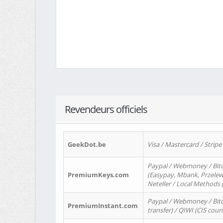
Revendeurs officiels
GeekDot.be
Visa / Mastercard / Stripe
Paypal / Webmoney / Bitc
PremiumKeys.com
(Easypay, Mbank, Przelewy2
Neteller / Local Methods
Paypal / Webmoney / Bitc
PremiumInstant.com
transfer) / QIWI (CIS coun