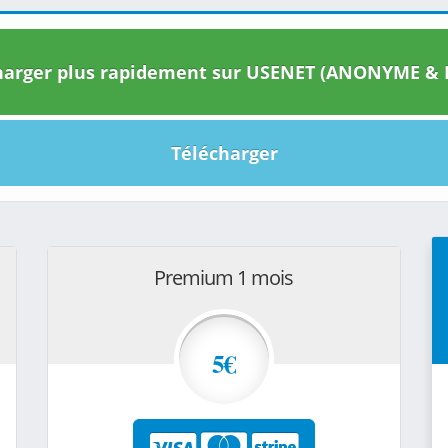
arger plus rapidement sur USENET (ANONYME & I
Télécharger
Premium 1 mois
5€