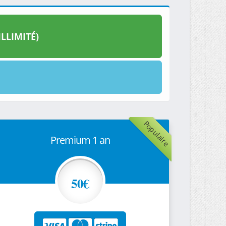
LLIMITÉ)
Populaire
Premium 1 an
50€