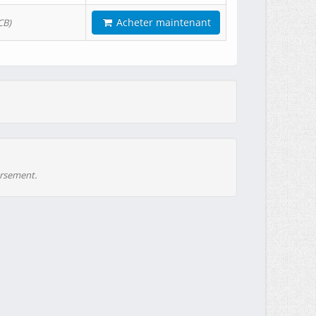
Acheter maintenant
CB)
ursement.