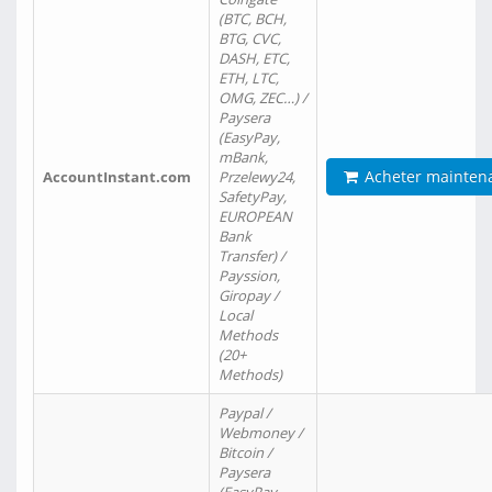
(BTC, BCH,
BTG, CVC,
DASH, ETC,
ETH, LTC,
OMG, ZEC…) /
Paysera
(EasyPay,
mBank,
Acheter mainten
AccountInstant.com
Przelewy24,
SafetyPay,
EUROPEAN
Bank
Transfer) /
Payssion,
Giropay /
Local
Methods
(20+
Methods)
Paypal /
Webmoney /
Bitcoin /
Paysera