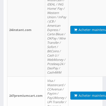
Mistercash /
iDEAL / ING
Home' Pay /
Western
Union / InPay
/ JCB /
American
Acheter mainten
24instant.com
Express /
Carte Bleue /
OKPay / Wire
Transfer /
Sofort /
BitCoins /
Cash U /
WebMoney /
Przelewy24 /
DaoPay /
Cash4WM
Visa /
Mastercard /
CCAvenue /
Paytm /
Acheter mainten
247premiumcart.com
PayUMoney /
UPi Transfer /