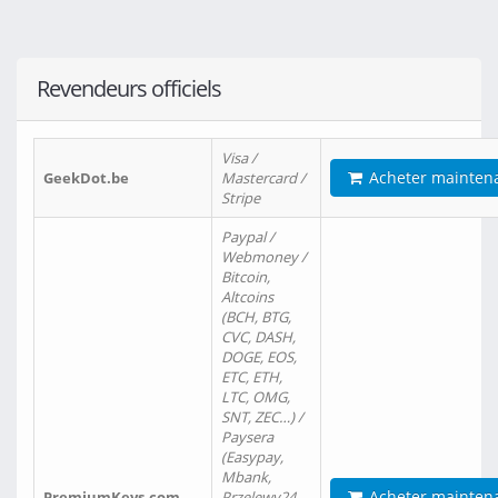
Revendeurs officiels
Visa /
Acheter mainten
GeekDot.be
Mastercard /
Stripe
Paypal /
Webmoney /
Bitcoin,
Altcoins
(BCH, BTG,
CVC, DASH,
DOGE, EOS,
ETC, ETH,
LTC, OMG,
SNT, ZEC…) /
Paysera
(Easypay,
Mbank,
Acheter mainten
PremiumKeys.com
Przelewy24,