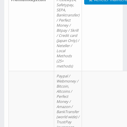
Safetypay,
SEPA,
Banktransfer)
/ Perfect
Money /
Bitpay / Skrill
/ Credit card
(Japan Only) /
Neteller /
Local
Methods
(25+
methods)
Paypal /
Webmoney /
Bitcoin,
Altcoins /
Perfect
Money /
Amazon /
BankTransfer
(world wide) /
TrustPay