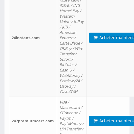
Mistercash /
iDEAL / ING
Home' Pay /
Western
Union / InPay
/ JCB /
American
Acheter mainten
24instant.com
Express /
Carte Bleue /
OKPay / Wire
Transfer /
Sofort /
BitCoins /
Cash U /
WebMoney /
Przelewy24 /
DaoPay /
Cash4WM
Visa /
Mastercard /
CCAvenue /
Paytm /
Acheter mainten
247premiumcart.com
PayUMoney /
UPi Transfer /