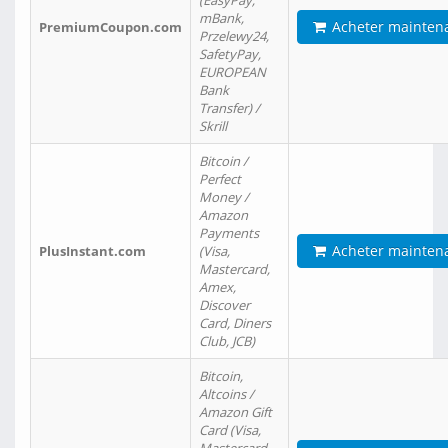
(EasyPay,
mBank,
Acheter mainten
PremiumCoupon.com
Przelewy24,
SafetyPay,
EUROPEAN
Bank
Transfer) /
Skrill
Bitcoin /
Perfect
Money /
Amazon
Payments
Acheter mainten
PlusInstant.com
(Visa,
Mastercard,
Amex,
Discover
Card, Diners
Club, JCB)
Bitcoin,
Altcoins /
Amazon Gift
Card (Visa,