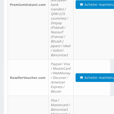
(european
Acheter mainten
PremiumInstant.com
bank
transfer) /
QIWI (CIS
countries) /
Dotpay
(Poland) /
Neosurf
(France) /
Bitcash (
Japan) / Ideal
/ Sofort/
Bancontact
Paypal / Visa
/ MasterCard
/ WebMoney
Acheter mainten
ResellerVoucher.com
/ Discover /
American
Express /
Bitcoin
Visa /
Mastercard /
Bancontact