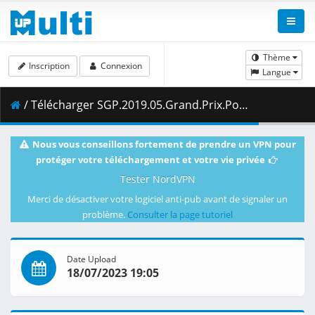
Thème
Inscription
Connexion
Langue
/ Télécharger SGP.2019.05.Grand.Prix.Polski.Kwalifikacje.02.08.2019.1080i.PL.HDTV.maraarab.ts ( 3.10 GB )
Nous vous conseillons fortement de prendre un VPN pour
protéger votre téléchargement et votre vie privée
Tester NordVPN
Merci de désactiver votre logiciel anti-pub avant de signaler un
problème.
Consulter la page tutoriel
Date Upload
18/07/2023 19:05