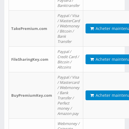
Paysera /
Banktransfer
Paypal / Visa
/ MasterCard
/ Webmoney
Acheter mainten
TakePremium.com
/ Bitcoin /
Bank
Transfer
Paypal /
Credit Card /
Acheter mainten
FileSharingKey.com
Bitcoin /
Altcoins
Paypal / Visa
/ Mastercard
/ Webmoney
/ Bank
Acheter mainten
BuyPremiumKey.com
Transfer /
Perfect
money /
Amazon pay
Webmoney /
Coingate