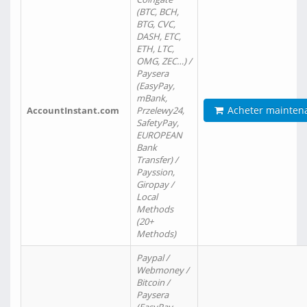
(BTC, BCH,
BTG, CVC,
DASH, ETC,
ETH, LTC,
OMG, ZEC…) /
Paysera
(EasyPay,
mBank,
Acheter mainten
AccountInstant.com
Przelewy24,
SafetyPay,
EUROPEAN
Bank
Transfer) /
Payssion,
Giropay /
Local
Methods
(20+
Methods)
Paypal /
Webmoney /
Bitcoin /
Paysera