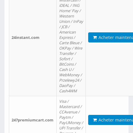
Mistercash /
iDEAL / ING
Home' Pay /
Western
Union / InPay
/ JCB /
American
Acheter mainten
24instant.com
Express /
Carte Bleue /
OKPay / Wire
Transfer /
Sofort /
BitCoins /
Cash U /
WebMoney /
Przelewy24 /
DaoPay /
Cash4WM
Visa /
Mastercard /
CCAvenue /
Paytm /
Acheter mainten
247premiumcart.com
PayUMoney /
UPi Transfer /