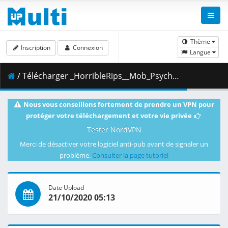
Thème
Inscription
Connexion
Langue
/ Télécharger _HorribleRips__Mob_Psycho_100_-_02__720p_.mkv.002 ( 356.68 MB )
Nous vous conseillons fortement de prendre un VPN pour
protéger votre téléchargement et votre vie privée
Tester NordVPN
Merci de désactiver votre logiciel anti-pub avant de signaler un
problème.
Consulter la page tutoriel
Date Upload
21/10/2020 05:13