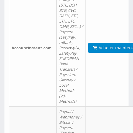
(BTC, BCH,
BTG, CVC,
DASH, ETC,
ETH, LTC,
OMG, ZEC…) /
Paysera
(EasyPay,
mBank,
Acheter mainten
AccountInstant.com
Przelewy24,
SafetyPay,
EUROPEAN
Bank
Transfer) /
Payssion,
Giropay /
Local
Methods
(20+
Methods)
Paypal /
Webmoney /
Bitcoin /
Paysera