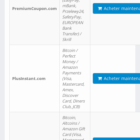
(EasyPay,
mBank,
Acheter mainten
PremiumCoupon.com
Przelewy24,
SafetyPay,
EUROPEAN
Bank
Transfer) /
Skrill
Bitcoin /
Perfect
Money /
Amazon
Payments
Acheter mainten
PlusInstant.com
(Visa,
Mastercard,
Amex,
Discover
Card, Diners
Club, JCB)
Bitcoin,
Altcoins /
Amazon Gift
Card (Visa,