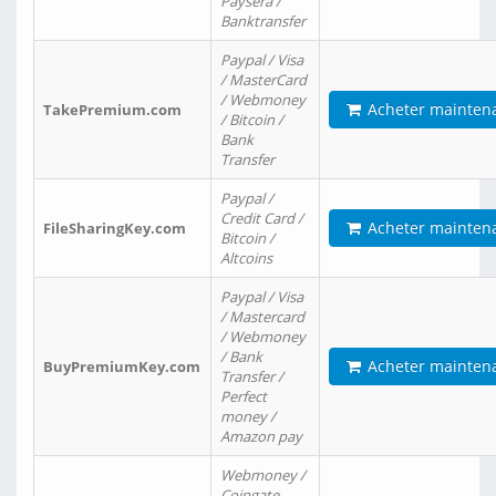
Paysera /
Banktransfer
Paypal / Visa
/ MasterCard
/ Webmoney
Acheter mainten
TakePremium.com
/ Bitcoin /
Bank
Transfer
Paypal /
Credit Card /
Acheter mainten
FileSharingKey.com
Bitcoin /
Altcoins
Paypal / Visa
/ Mastercard
/ Webmoney
/ Bank
Acheter mainten
BuyPremiumKey.com
Transfer /
Perfect
money /
Amazon pay
Webmoney /
Coingate