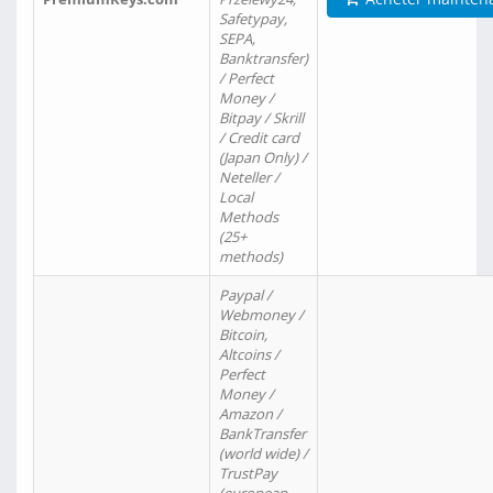
Safetypay,
SEPA,
Banktransfer)
/ Perfect
Money /
Bitpay / Skrill
/ Credit card
(Japan Only) /
Neteller /
Local
Methods
(25+
methods)
Paypal /
Webmoney /
Bitcoin,
Altcoins /
Perfect
Money /
Amazon /
BankTransfer
(world wide) /
TrustPay