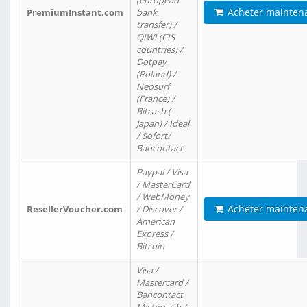
(european
Acheter mainten
PremiumInstant.com
bank
transfer) /
QIWI (CIS
countries) /
Dotpay
(Poland) /
Neosurf
(France) /
Bitcash (
Japan) / Ideal
/ Sofort/
Bancontact
Paypal / Visa
/ MasterCard
/ WebMoney
Acheter mainten
ResellerVoucher.com
/ Discover /
American
Express /
Bitcoin
Visa /
Mastercard /
Bancontact