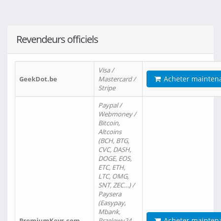
Revendeurs officiels
Visa /
Acheter mainten
GeekDot.be
Mastercard /
Stripe
Paypal /
Webmoney /
Bitcoin,
Altcoins
(BCH, BTG,
CVC, DASH,
DOGE, EOS,
ETC, ETH,
LTC, OMG,
SNT, ZEC…) /
Paysera
(Easypay,
Mbank,
Acheter mainten
PremiumKeys.com
Przelewy24,