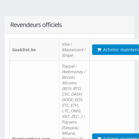
Revendeurs officiels
Visa /
Acheter mainten
GeekDot.be
Mastercard /
Stripe
Paypal /
Webmoney /
Bitcoin,
Altcoins
(BCH, BTG,
CVC, DASH,
DOGE, EOS,
ETC, ETH,
LTC, OMG,
SNT, ZEC…) /
Paysera
(Easypay,
Mbank,
Acheter mainten
PremiumKeys.com
Przelewy24,