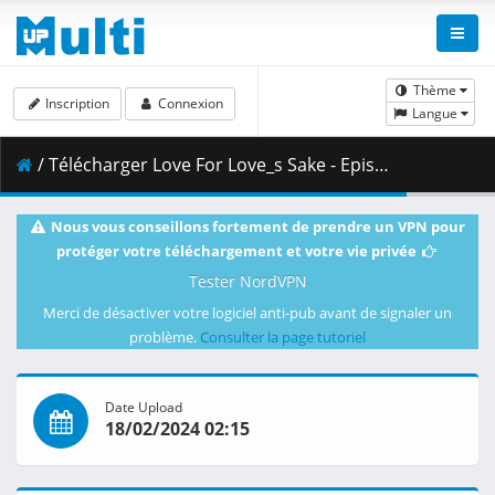
Thème
Inscription
Connexion
Langue
/ Télécharger Love For Love_s Sake - Episode 4 (VOSTFR).mp4 ( 1.12 GB )
Nous vous conseillons fortement de prendre un VPN pour
protéger votre téléchargement et votre vie privée
Tester NordVPN
Merci de désactiver votre logiciel anti-pub avant de signaler un
problème.
Consulter la page tutoriel
Date Upload
18/02/2024 02:15