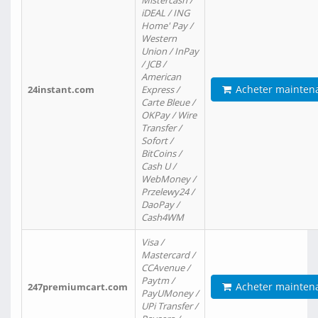
Mistercash /
iDEAL / ING
Home' Pay /
Western
Union / InPay
/ JCB /
American
Acheter mainten
24instant.com
Express /
Carte Bleue /
OKPay / Wire
Transfer /
Sofort /
BitCoins /
Cash U /
WebMoney /
Przelewy24 /
DaoPay /
Cash4WM
Visa /
Mastercard /
CCAvenue /
Paytm /
Acheter mainten
247premiumcart.com
PayUMoney /
UPi Transfer /