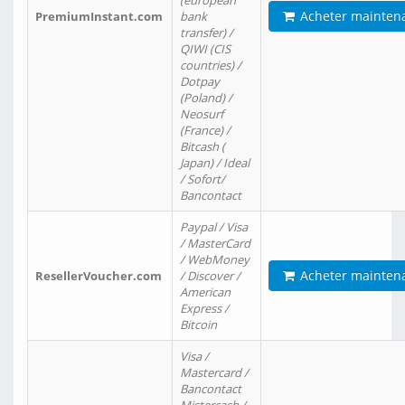
(european
Acheter mainten
PremiumInstant.com
bank
transfer) /
QIWI (CIS
countries) /
Dotpay
(Poland) /
Neosurf
(France) /
Bitcash (
Japan) / Ideal
/ Sofort/
Bancontact
Paypal / Visa
/ MasterCard
/ WebMoney
Acheter mainten
ResellerVoucher.com
/ Discover /
American
Express /
Bitcoin
Visa /
Mastercard /
Bancontact