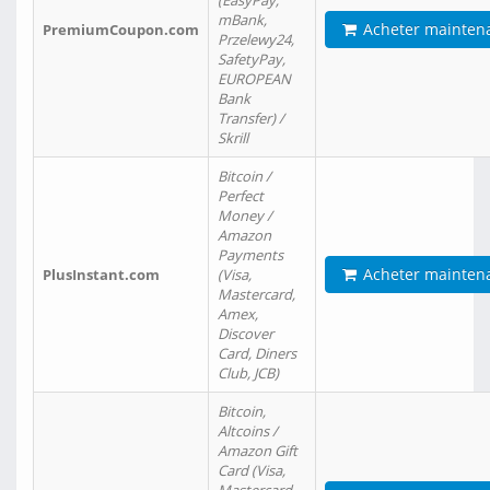
(EasyPay,
mBank,
Acheter mainten
PremiumCoupon.com
Przelewy24,
SafetyPay,
EUROPEAN
Bank
Transfer) /
Skrill
Bitcoin /
Perfect
Money /
Amazon
Payments
Acheter mainten
PlusInstant.com
(Visa,
Mastercard,
Amex,
Discover
Card, Diners
Club, JCB)
Bitcoin,
Altcoins /
Amazon Gift
Card (Visa,