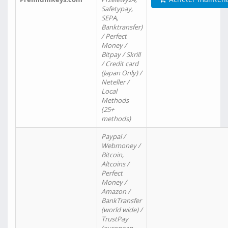
Safetypay,
SEPA,
Banktransfer)
/ Perfect
Money /
Bitpay / Skrill
/ Credit card
(Japan Only) /
Neteller /
Local
Methods
(25+
methods)
Paypal /
Webmoney /
Bitcoin,
Altcoins /
Perfect
Money /
Amazon /
BankTransfer
(world wide) /
TrustPay