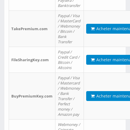
Paysera /
Banktransfer
Paypal / Visa
/ MasterCard
/ Webmoney
Acheter mainten
TakePremium.com
/ Bitcoin /
Bank
Transfer
Paypal /
Credit Card /
Acheter mainten
FileSharingKey.com
Bitcoin /
Altcoins
Paypal / Visa
/ Mastercard
/ Webmoney
/ Bank
Acheter mainten
BuyPremiumKey.com
Transfer /
Perfect
money /
Amazon pay
Webmoney /
Coingate