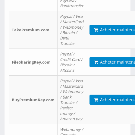
Paysera /
Banktransfer
Paypal / Visa
/ MasterCard
/ Webmoney
Acheter mainten
TakePremium.com
/ Bitcoin /
Bank
Transfer
Paypal /
Credit Card /
Acheter mainten
FileSharingKey.com
Bitcoin /
Altcoins
Paypal / Visa
/ Mastercard
/ Webmoney
/ Bank
Acheter mainten
BuyPremiumKey.com
Transfer /
Perfect
money /
Amazon pay
Webmoney /
Coingate