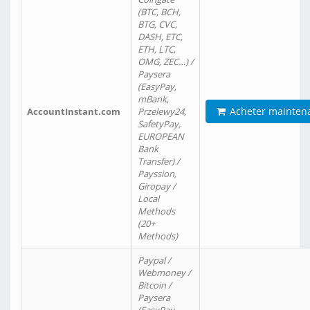
(BTC, BCH,
BTG, CVC,
DASH, ETC,
ETH, LTC,
OMG, ZEC…) /
Paysera
(EasyPay,
mBank,
Acheter mainten
AccountInstant.com
Przelewy24,
SafetyPay,
EUROPEAN
Bank
Transfer) /
Payssion,
Giropay /
Local
Methods
(20+
Methods)
Paypal /
Webmoney /
Bitcoin /
Paysera