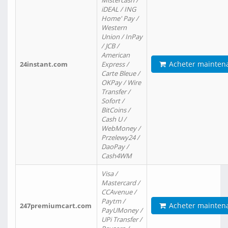
Mistercash /
iDEAL / ING
Home' Pay /
Western
Union / InPay
/ JCB /
American
Acheter mainten
24instant.com
Express /
Carte Bleue /
OKPay / Wire
Transfer /
Sofort /
BitCoins /
Cash U /
WebMoney /
Przelewy24 /
DaoPay /
Cash4WM
Visa /
Mastercard /
CCAvenue /
Paytm /
Acheter mainten
247premiumcart.com
PayUMoney /
UPi Transfer /