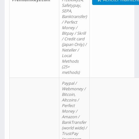
Safetypay,
SEPA,
Banktransfer)
/ Perfect
Money /
Bitpay / Skrill
/ Credit card
(Japan Only) /
Neteller /
Local
Methods
(25+
methods)
Paypal /
Webmoney /
Bitcoin,
Altcoins /
Perfect
Money /
Amazon /
BankTransfer
(world wide) /
TrustPay