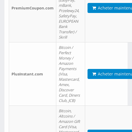
(EasyPay,
mBank,
Acheter mainten
PremiumCoupon.com
Przelewy24,
SafetyPay,
EUROPEAN
Bank
Transfer) /
Skrill
Bitcoin /
Perfect
Money /
Amazon
Payments
Acheter mainten
PlusInstant.com
(Visa,
Mastercard,
Amex,
Discover
Card, Diners
Club, JCB)
Bitcoin,
Altcoins /
Amazon Gift
Card (Visa,