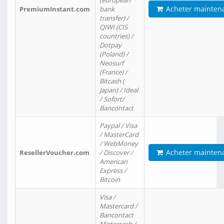
(european
Acheter mainten
PremiumInstant.com
bank
transfer) /
QIWI (CIS
countries) /
Dotpay
(Poland) /
Neosurf
(France) /
Bitcash (
Japan) / Ideal
/ Sofort/
Bancontact
Paypal / Visa
/ MasterCard
/ WebMoney
Acheter mainten
ResellerVoucher.com
/ Discover /
American
Express /
Bitcoin
Visa /
Mastercard /
Bancontact