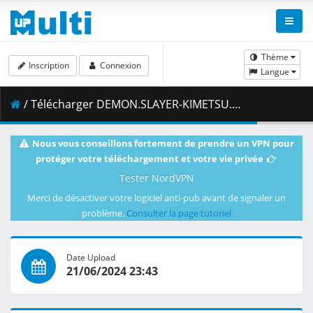
Thème
Inscription
Connexion
Langue
/ Télécharger DEMON.SLAYER-KIMETSU.NO.YAIBA-the.stage.S01E09.Demon.Slayer-KIMETSU.NO.YAIBA-the.stage.1080p.CR.WEB-DL.AAC2.0.H.264-VARYG.mkv.012 ( 481.52 MB )
Nous vous conseillons fortement de prendre un VPN pour
protéger votre téléchargement et votre vie privée
Tester NordVPN
Merci de désactiver votre logiciel anti-pub avant de signaler un
problème.
Consulter la page tutoriel
Date Upload
21/06/2024 23:43