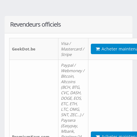
Revendeurs officiels
Visa /
Acheter mainten
GeekDot.be
Mastercard /
Stripe
Paypal /
Webmoney /
Bitcoin,
Altcoins
(BCH, BTG,
CVC, DASH,
DOGE, EOS,
ETC, ETH,
LTC, OMG,
SNT, ZEC…) /
Paysera
(Easypay,
Mbank,
Acheter mainten
PremiumKeys.com
Przelewy24,