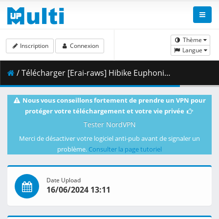
Thème
Inscription
Connexion
Langue
/ Télécharger [Erai-raws] Hibike Euphonium 3 - 11 [720p][Multiple Subtitle][BB29AFBF].mkv.001 ( 373.15 MB )
Nous vous conseillons fortement de prendre un VPN pour
protéger votre téléchargement et votre vie privée
Tester NordVPN
Merci de désactiver votre logiciel anti-pub avant de signaler un
problème.
Consulter la page tutoriel
Date Upload
16/06/2024 13:11