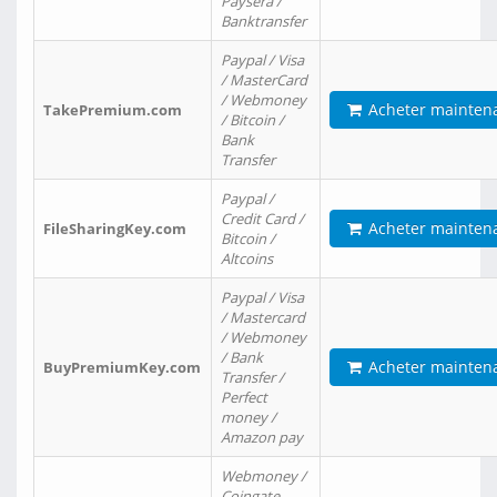
Paysera /
Banktransfer
Paypal / Visa
/ MasterCard
/ Webmoney
Acheter mainten
TakePremium.com
/ Bitcoin /
Bank
Transfer
Paypal /
Credit Card /
Acheter mainten
FileSharingKey.com
Bitcoin /
Altcoins
Paypal / Visa
/ Mastercard
/ Webmoney
/ Bank
Acheter mainten
BuyPremiumKey.com
Transfer /
Perfect
money /
Amazon pay
Webmoney /
Coingate