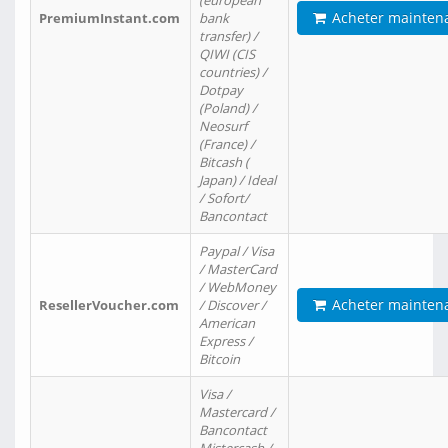
(european
Acheter mainten
PremiumInstant.com
bank
transfer) /
QIWI (CIS
countries) /
Dotpay
(Poland) /
Neosurf
(France) /
Bitcash (
Japan) / Ideal
/ Sofort/
Bancontact
Paypal / Visa
/ MasterCard
/ WebMoney
Acheter mainten
ResellerVoucher.com
/ Discover /
American
Express /
Bitcoin
Visa /
Mastercard /
Bancontact