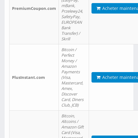
(EasyPay,
mBank,
Acheter mainten
PremiumCoupon.com
Przelewy24,
SafetyPay,
EUROPEAN
Bank
Transfer) /
Skrill
Bitcoin /
Perfect
Money /
Amazon
Payments
Acheter mainten
PlusInstant.com
(Visa,
Mastercard,
Amex,
Discover
Card, Diners
Club, JCB)
Bitcoin,
Altcoins /
Amazon Gift
Card (Visa,