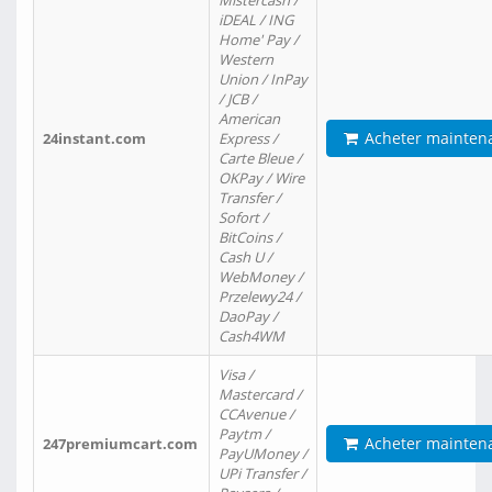
Mistercash /
iDEAL / ING
Home' Pay /
Western
Union / InPay
/ JCB /
American
Acheter mainten
24instant.com
Express /
Carte Bleue /
OKPay / Wire
Transfer /
Sofort /
BitCoins /
Cash U /
WebMoney /
Przelewy24 /
DaoPay /
Cash4WM
Visa /
Mastercard /
CCAvenue /
Paytm /
Acheter mainten
247premiumcart.com
PayUMoney /
UPi Transfer /