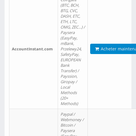
(BTC, BCH,
BTG, CVC,
DASH, ETC,
ETH, LTC,
OMG, ZEC…) /
Paysera
(EasyPay,
mBank,
Acheter mainten
AccountInstant.com
Przelewy24,
SafetyPay,
EUROPEAN
Bank
Transfer) /
Payssion,
Giropay /
Local
Methods
(20+
Methods)
Paypal /
Webmoney /
Bitcoin /
Paysera