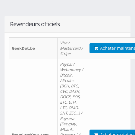
Revendeurs officiels
Visa /
Acheter mainten
GeekDot.be
Mastercard /
Stripe
Paypal /
Webmoney /
Bitcoin,
Altcoins
(BCH, BTG,
CVC, DASH,
DOGE, EOS,
ETC, ETH,
LTC, OMG,
SNT, ZEC…) /
Paysera
(Easypay,
Mbank,
Acheter mainten
PremiumKeys.com
Przelewy24,