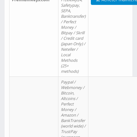
Safetypay,
SEPA,
Banktransfer)
/ Perfect
Money /
Bitpay / Skrill
/ Credit card
(Japan Only) /
Neteller /
Local
Methods
(25+
methods)
Paypal /
Webmoney /
Bitcoin,
Altcoins /
Perfect
Money /
Amazon /
BankTransfer
(world wide) /
TrustPay