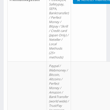
Safetypay,
SEPA,
Banktransfer)
/ Perfect
Money /
Bitpay / Skrill
/ Credit card
(Japan Only) /
Neteller /
Local
Methods
(25+
methods)
Paypal /
Webmoney /
Bitcoin,
Altcoins /
Perfect
Money /
Amazon /
BankTransfer
(world wide) /
TrustPay