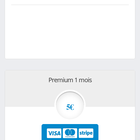
Premium 1 mois
5€