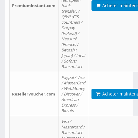
(european
Acheter mainten
PremiumInstant.com
bank
transfer) /
QIWI (CIS
countries) /
Dotpay
(Poland) /
Neosurf
(France) /
Bitcash (
Japan) / Ideal
/ Sofort/
Bancontact
Paypal / Visa
/ MasterCard
/ WebMoney
Acheter mainten
ResellerVoucher.com
/ Discover /
American
Express /
Bitcoin
Visa /
Mastercard /
Bancontact