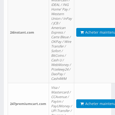
Mistercash /
iDEAL / ING
Home' Pay /
Western
Union / InPay
/ JCB /
American
Acheter mainten
24instant.com
Express /
Carte Bleue /
OKPay / Wire
Transfer /
Sofort /
BitCoins /
Cash U /
WebMoney /
Przelewy24 /
DaoPay /
Cash4WM
Visa /
Mastercard /
CCAvenue /
Paytm /
Acheter mainten
247premiumcart.com
PayUMoney /
UPi Transfer /