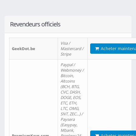
Revendeurs officiels
Visa /
Acheter mainten
GeekDot.be
Mastercard /
Stripe
Paypal /
Webmoney /
Bitcoin,
Altcoins
(BCH, BTG,
CVC, DASH,
DOGE, EOS,
ETC, ETH,
LTC, OMG,
SNT, ZEC…) /
Paysera
(Easypay,
Mbank,
Acheter mainten
PremiumKeys.com
Przelewy24,