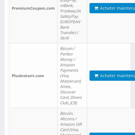
(EasyPay,
mBank,
Acheter mainten
PremiumCoupon.com
Przelewy24,
SafetyPay,
EUROPEAN
Bank
Transfer) /
Skrill
Bitcoin /
Perfect
Money /
Amazon
Payments
Acheter mainten
PlusInstant.com
(Visa,
Mastercard,
Amex,
Discover
Card, Diners
Club, JCB)
Bitcoin,
Altcoins /
Amazon Gift
Card (Visa,