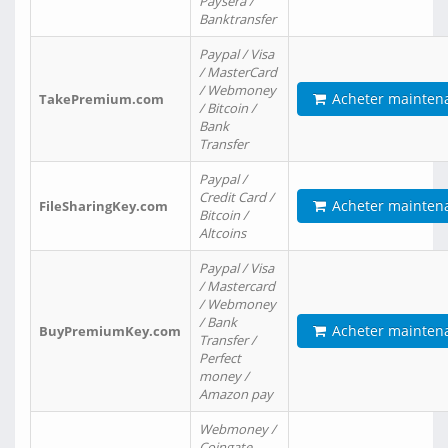
Paysera /
Banktransfer
Paypal / Visa
/ MasterCard
/ Webmoney
Acheter mainten
TakePremium.com
/ Bitcoin /
Bank
Transfer
Paypal /
Credit Card /
Acheter mainten
FileSharingKey.com
Bitcoin /
Altcoins
Paypal / Visa
/ Mastercard
/ Webmoney
/ Bank
Acheter mainten
BuyPremiumKey.com
Transfer /
Perfect
money /
Amazon pay
Webmoney /
Coingate