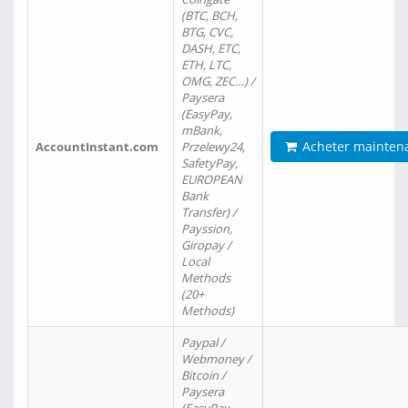
(BTC, BCH,
BTG, CVC,
DASH, ETC,
ETH, LTC,
OMG, ZEC…) /
Paysera
(EasyPay,
mBank,
Acheter mainten
AccountInstant.com
Przelewy24,
SafetyPay,
EUROPEAN
Bank
Transfer) /
Payssion,
Giropay /
Local
Methods
(20+
Methods)
Paypal /
Webmoney /
Bitcoin /
Paysera