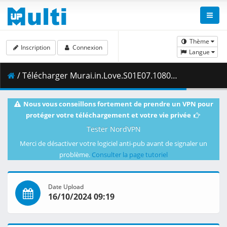
Thème
Inscription
Connexion
Langue
/ Télécharger Murai.in.Love.S01E07.1080p.DSNP.WEB-DL.AAC2.0.H.264-VARYG.mkv.001 ( 493.95 MB )
Nous vous conseillons fortement de prendre un VPN pour
protéger votre téléchargement et votre vie privée
Tester NordVPN
Merci de désactiver votre logiciel anti-pub avant de signaler un
problème.
Consulter la page tutoriel
Date Upload
16/10/2024 09:19