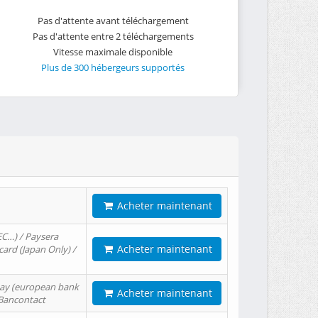
Pas d'attente avant téléchargement
Pas d'attente entre 2 téléchargements
Vitesse maximale disponible
Plus de 300 hébergeurs supportés
Acheter maintenant
EC…) / Paysera
Acheter maintenant
card (Japan Only) /
tPay (european bank
Acheter maintenant
/ Bancontact