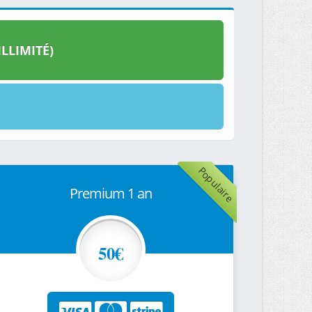
LLIMITÉ)
Populaire
Premium 1 an
50€