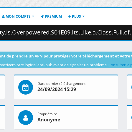
MON COMPTE
PREMIUM
PLUS
lass.Full.of.People.Who.Only.Want.to.Save.Themselves.1080p.AMZN.WEB-DL.DDP2.0.H.264.DUAL-VARYG.mk
nt de prendre un VPN pour protéger votre téléchargement et votre 
sactiver votre logiciel anti-pub avant de signaler un problème.
Consulter la 
Date dernier téléchargement
24/09/2024 15:29
Propriétaire
Anonyme