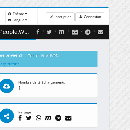
Thème
Inscription
Connexion
Langue
v.001 ( 499.16 MB )
vie privée
Tester NordVPN
page tutoriel
Nombre de téléchargements
1
Partage