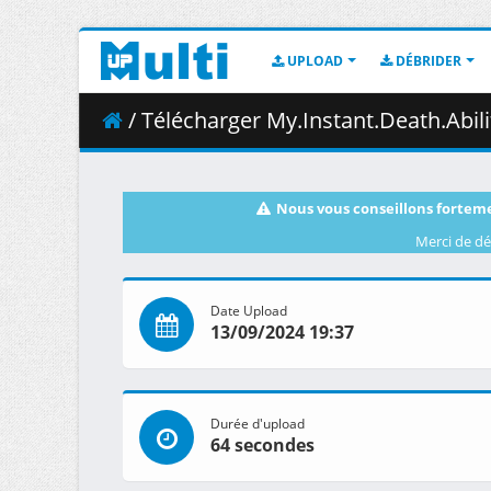
UPLOAD
DÉBRIDER
/ Télécharger My.Instant.Death.Ability.is.Overpowered.S01E09.Its.Like.a.C
Nous vous conseillons forteme
Merci de dé
Date Upload
13/09/2024 19:37
Durée d'upload
64 secondes