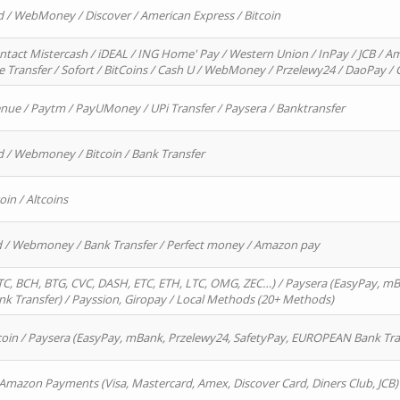
d / WebMoney / Discover / American Express / Bitcoin
ntact Mistercash / iDEAL / ING Home' Pay / Western Union / InPay / JCB / Am
re Transfer / Sofort / BitCoins / Cash U / WebMoney / Przelewy24 / DaoPay 
enue / Paytm / PayUMoney / UPi Transfer / Paysera / Banktransfer
d / Webmoney / Bitcoin / Bank Transfer
oin / Altcoins
rd / Webmoney / Bank Transfer / Perfect money / Amazon pay
, BCH, BTG, CVC, DASH, ETC, ETH, LTC, OMG, ZEC…) / Paysera (EasyPay, mB
 Transfer) / Payssion, Giropay / Local Methods (20+ Methods)
oin / Paysera (EasyPay, mBank, Przelewy24, SafetyPay, EUROPEAN Bank Transf
 Amazon Payments (Visa, Mastercard, Amex, Discover Card, Diners Club, JCB)