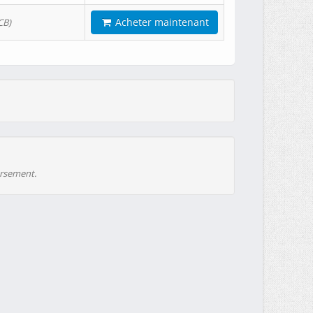
Acheter maintenant
CB)
ursement.