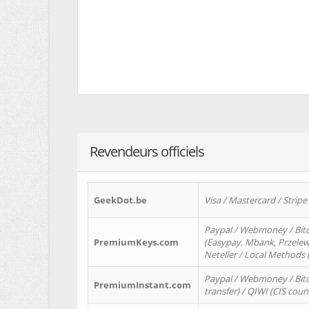
Revendeurs officiels
GeekDot.be
Visa / Mastercard / Stripe
Paypal / Webmoney / Bitc
PremiumKeys.com
(Easypay, Mbank, Przelewy2
Neteller / Local Methods
Paypal / Webmoney / Bitc
PremiumInstant.com
transfer) / QIWI (CIS coun