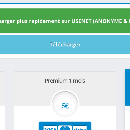
arger plus rapidement sur USENET (ANONYME & I
Télécharger
Premium 1 mois
5€