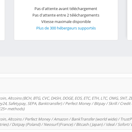
Pas d'attente avant téléchargement
Pas d'attente entre 2 téléchargements
Vitesse maximale disponible
Plus de 300 hébergeurs supportés
oin, Altcoins (BCH, BTG, CVC, DASH, DOGE, EOS, ETC, ETH, LTC, OMG, SNT, Z
4, Safetypay, SEPA, Banktransfer) / Perfect Money / Bitpay / Skrill / Credit 
 (25+ methods)
oin, Altcoins / Perfect Money / Amazon / BankTransfer (world wide) / Trus
tries) / Dotpay (Poland) / Neosurf (France) / Bitcash ( Japan) / Ideal / Sofort