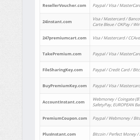
ResellerVoucher.com
Paypal / Visa / MasterCar
Visa / Mastercard / Banco
24instant.com
Carte Bleue / OKPay / Wi
247premiumcart.com
Visa / Mastercard / CCAv
TakePremium.com
Paypal / Visa / MasterCar
FileSharingKey.com
Paypal / Credit Card / Bitc
BuyPremiumKey.com
Paypal / Visa / Masterca
Webmoney / Coingate (BTC
AccountInstant.com
SafetyPay, EUROPEAN Bank
PremiumCoupon.com
Paypal / Webmoney / Bitc
PlusInstant.com
Bitcoin / Perfect Money /