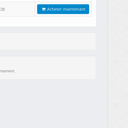
Acheter maintenant
CB)
ursement.