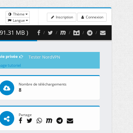
Thème
Inscription
Connexion
Langue
91.31 MB )
vie privée
Tester NordVPN
page tutoriel
Nombre de téléchargements
8
Partage