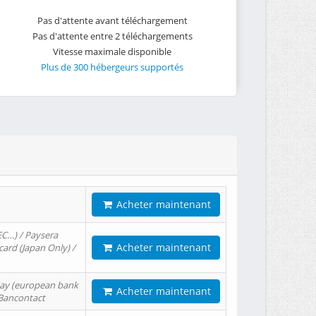
Pas d'attente avant téléchargement
Pas d'attente entre 2 téléchargements
Vitesse maximale disponible
Plus de 300 hébergeurs supportés
Acheter maintenant
EC…) / Paysera
Acheter maintenant
card (Japan Only) /
tPay (european bank
Acheter maintenant
/ Bancontact