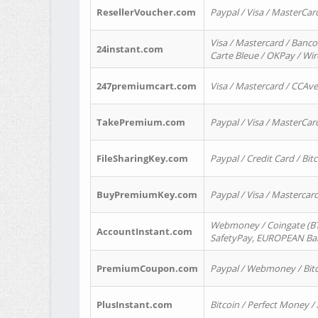
ResellerVoucher.com
Paypal / Visa / MasterCar
Visa / Mastercard / Banco
24instant.com
Carte Bleue / OKPay / Wi
247premiumcart.com
Visa / Mastercard / CCAv
TakePremium.com
Paypal / Visa / MasterCar
FileSharingKey.com
Paypal / Credit Card / Bitc
BuyPremiumKey.com
Paypal / Visa / Masterca
Webmoney / Coingate (BTC
AccountInstant.com
SafetyPay, EUROPEAN Bank
PremiumCoupon.com
Paypal / Webmoney / Bitc
PlusInstant.com
Bitcoin / Perfect Money /