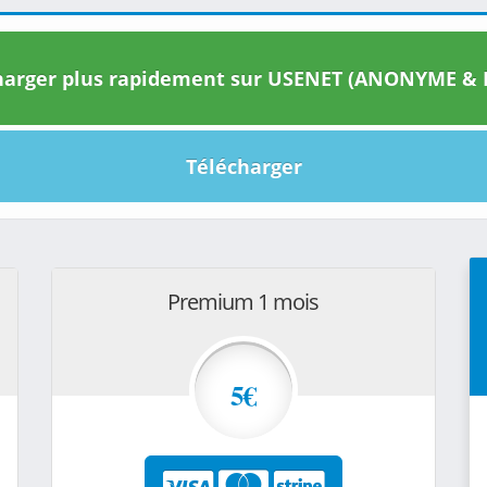
arger plus rapidement sur USENET (ANONYME & I
Télécharger
Premium 1 mois
5€