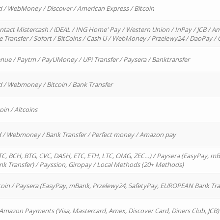
d / WebMoney / Discover / American Express / Bitcoin
ntact Mistercash / iDEAL / ING Home' Pay / Western Union / InPay / JCB / Am
re Transfer / Sofort / BitCoins / Cash U / WebMoney / Przelewy24 / DaoPay 
enue / Paytm / PayUMoney / UPi Transfer / Paysera / Banktransfer
d / Webmoney / Bitcoin / Bank Transfer
oin / Altcoins
rd / Webmoney / Bank Transfer / Perfect money / Amazon pay
, BCH, BTG, CVC, DASH, ETC, ETH, LTC, OMG, ZEC…) / Paysera (EasyPay, mB
 Transfer) / Payssion, Giropay / Local Methods (20+ Methods)
oin / Paysera (EasyPay, mBank, Przelewy24, SafetyPay, EUROPEAN Bank Transf
 Amazon Payments (Visa, Mastercard, Amex, Discover Card, Diners Club, JCB)