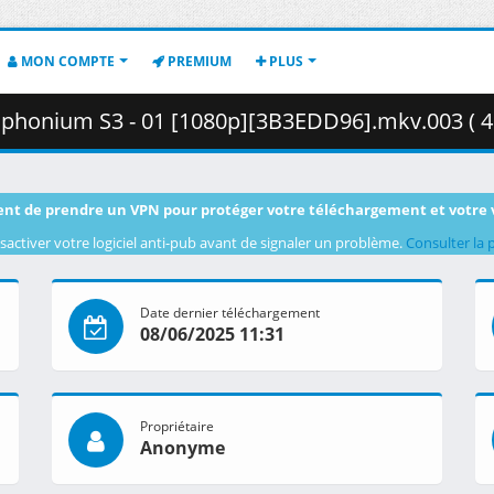
MON COMPTE
PREMIUM
PLUS
Euphonium S3 - 01 [1080p][3B3EDD96].mkv.003 ( 4
nt de prendre un VPN pour protéger votre téléchargement et votre 
sactiver votre logiciel anti-pub avant de signaler un problème.
Consulter la 
Date dernier téléchargement
08/06/2025 11:31
Propriétaire
Anonyme