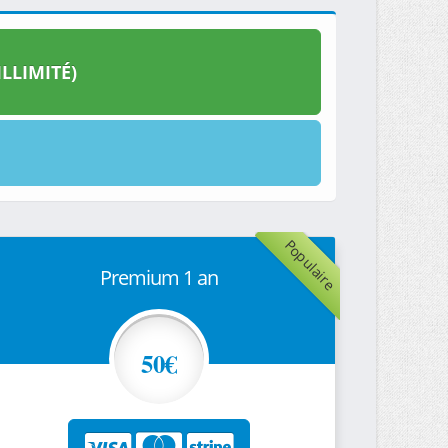
LLIMITÉ)
Populaire
Premium 1 an
50€