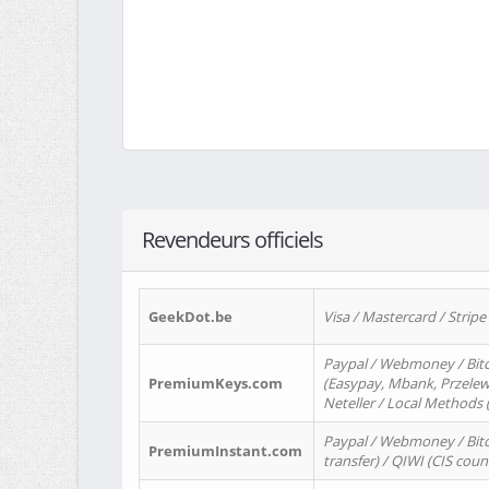
Revendeurs officiels
GeekDot.be
Visa / Mastercard / Stripe
Paypal / Webmoney / Bitc
PremiumKeys.com
(Easypay, Mbank, Przelewy2
Neteller / Local Methods
Paypal / Webmoney / Bitc
PremiumInstant.com
transfer) / QIWI (CIS coun