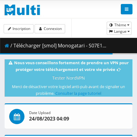
Thème
Inscription
Connexion
Langue
/ Télécharger [smol] Monogatari - S07E11 - Owarimonogatari (BD 1080p HEVC Opus) [EBCB3D41].mkv.005 ( 436.99 MB )
Nous vous conseillons fortement de prendre un VPN pour
protéger votre téléchargement et votre vie privée
Tester NordVPN
Merci de désactiver votre logiciel anti-pub avant de signaler un
problème.
Consulter la page tutoriel
Date Upload
24/08/2023 04:09