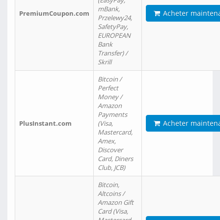
(EasyPay,
mBank,
Acheter mainten
PremiumCoupon.com
Przelewy24,
SafetyPay,
EUROPEAN
Bank
Transfer) /
Skrill
Bitcoin /
Perfect
Money /
Amazon
Payments
Acheter mainten
PlusInstant.com
(Visa,
Mastercard,
Amex,
Discover
Card, Diners
Club, JCB)
Bitcoin,
Altcoins /
Amazon Gift
Card (Visa,