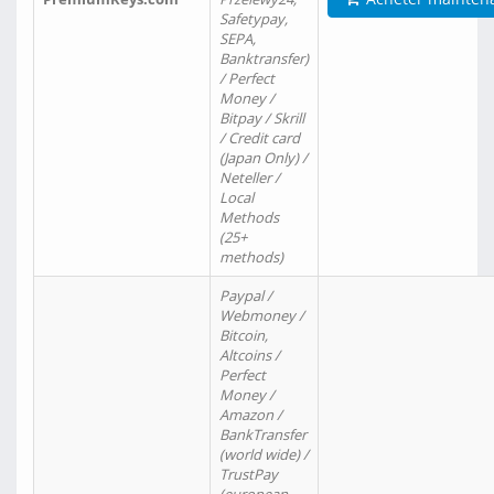
Safetypay,
SEPA,
Banktransfer)
/ Perfect
Money /
Bitpay / Skrill
/ Credit card
(Japan Only) /
Neteller /
Local
Methods
(25+
methods)
Paypal /
Webmoney /
Bitcoin,
Altcoins /
Perfect
Money /
Amazon /
BankTransfer
(world wide) /
TrustPay