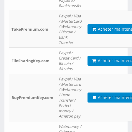
Paysera /
Banktransfer
Paypal / Visa
/ MasterCard
/ Webmoney
Acheter mainten
TakePremium.com
/ Bitcoin /
Bank
Transfer
Paypal /
Credit Card /
Acheter mainten
FileSharingKey.com
Bitcoin /
Altcoins
Paypal / Visa
/ Mastercard
/ Webmoney
/ Bank
Acheter mainten
BuyPremiumKey.com
Transfer /
Perfect
money /
Amazon pay
Webmoney /
Coingate