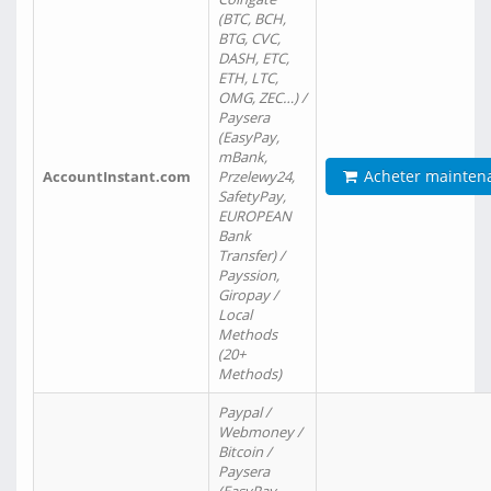
(BTC, BCH,
BTG, CVC,
DASH, ETC,
ETH, LTC,
OMG, ZEC…) /
Paysera
(EasyPay,
mBank,
Acheter mainten
AccountInstant.com
Przelewy24,
SafetyPay,
EUROPEAN
Bank
Transfer) /
Payssion,
Giropay /
Local
Methods
(20+
Methods)
Paypal /
Webmoney /
Bitcoin /
Paysera