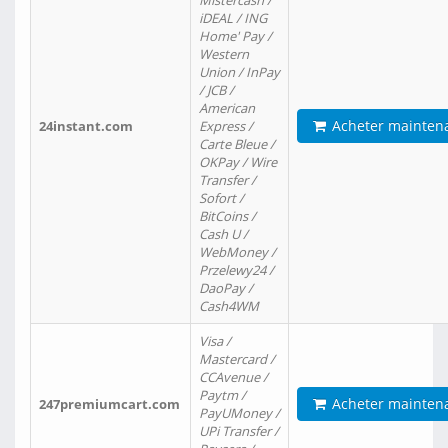
Mistercash /
iDEAL / ING
Home' Pay /
Western
Union / InPay
/ JCB /
American
Acheter mainten
24instant.com
Express /
Carte Bleue /
OKPay / Wire
Transfer /
Sofort /
BitCoins /
Cash U /
WebMoney /
Przelewy24 /
DaoPay /
Cash4WM
Visa /
Mastercard /
CCAvenue /
Paytm /
Acheter mainten
247premiumcart.com
PayUMoney /
UPi Transfer /