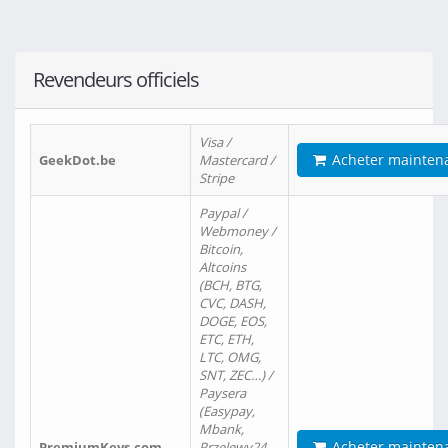
Revendeurs officiels
Visa /
Acheter mainten
GeekDot.be
Mastercard /
Stripe
Paypal /
Webmoney /
Bitcoin,
Altcoins
(BCH, BTG,
CVC, DASH,
DOGE, EOS,
ETC, ETH,
LTC, OMG,
SNT, ZEC…) /
Paysera
(Easypay,
Mbank,
Acheter mainten
PremiumKeys.com
Przelewy24,