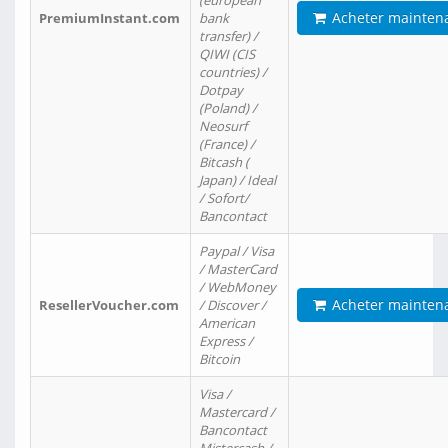
(european
Acheter mainten
PremiumInstant.com
bank
transfer) /
QIWI (CIS
countries) /
Dotpay
(Poland) /
Neosurf
(France) /
Bitcash (
Japan) / Ideal
/ Sofort/
Bancontact
Paypal / Visa
/ MasterCard
/ WebMoney
Acheter mainten
ResellerVoucher.com
/ Discover /
American
Express /
Bitcoin
Visa /
Mastercard /
Bancontact