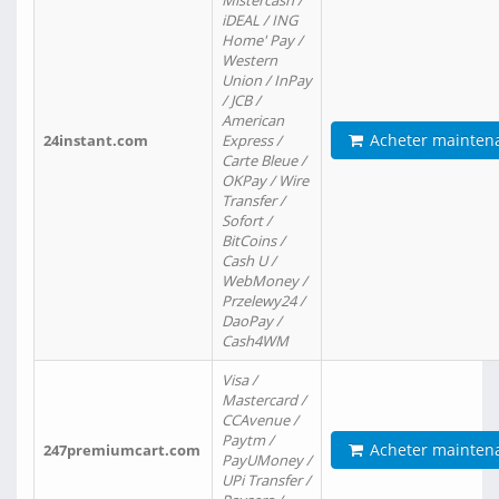
Mistercash /
iDEAL / ING
Home' Pay /
Western
Union / InPay
/ JCB /
American
Acheter mainten
24instant.com
Express /
Carte Bleue /
OKPay / Wire
Transfer /
Sofort /
BitCoins /
Cash U /
WebMoney /
Przelewy24 /
DaoPay /
Cash4WM
Visa /
Mastercard /
CCAvenue /
Paytm /
Acheter mainten
247premiumcart.com
PayUMoney /
UPi Transfer /