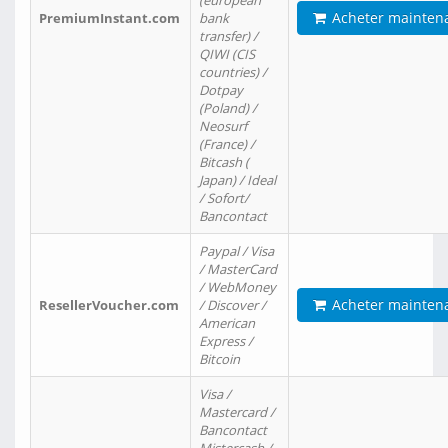
(european
Acheter mainten
PremiumInstant.com
bank
transfer) /
QIWI (CIS
countries) /
Dotpay
(Poland) /
Neosurf
(France) /
Bitcash (
Japan) / Ideal
/ Sofort/
Bancontact
Paypal / Visa
/ MasterCard
/ WebMoney
Acheter mainten
ResellerVoucher.com
/ Discover /
American
Express /
Bitcoin
Visa /
Mastercard /
Bancontact