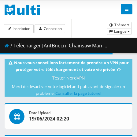
Thème
Inscription
Connexion
Langue
/ Télécharger [AntBnecn] Chainsaw Man - 06 [1080p BD] [759B19AA].mkv.001 ( 358.17 MB )
Nous vous conseillons fortement de prendre un VPN pour
protéger votre téléchargement et votre vie privée
Tester NordVPN
Merci de désactiver votre logiciel anti-pub avant de signaler un
problème.
Consulter la page tutoriel
Date Upload
19/06/2024 02:20