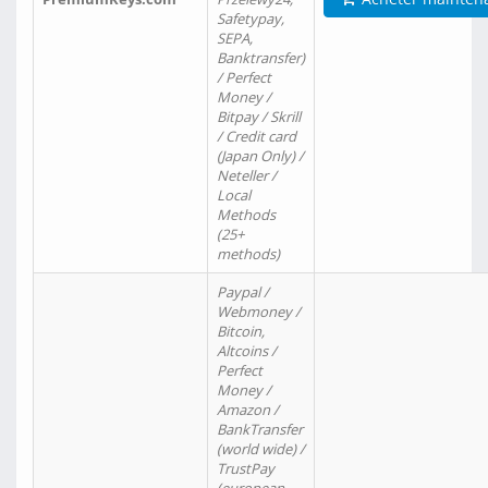
Safetypay,
SEPA,
Banktransfer)
/ Perfect
Money /
Bitpay / Skrill
/ Credit card
(Japan Only) /
Neteller /
Local
Methods
(25+
methods)
Paypal /
Webmoney /
Bitcoin,
Altcoins /
Perfect
Money /
Amazon /
BankTransfer
(world wide) /
TrustPay