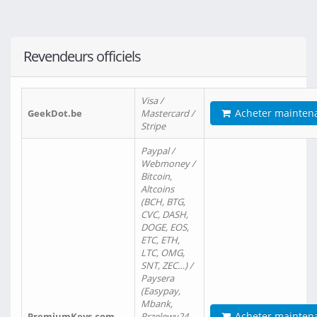
Revendeurs officiels
Visa /
Acheter mainten
GeekDot.be
Mastercard /
Stripe
Paypal /
Webmoney /
Bitcoin,
Altcoins
(BCH, BTG,
CVC, DASH,
DOGE, EOS,
ETC, ETH,
LTC, OMG,
SNT, ZEC…) /
Paysera
(Easypay,
Mbank,
Acheter mainten
PremiumKeys.com
Przelewy24,