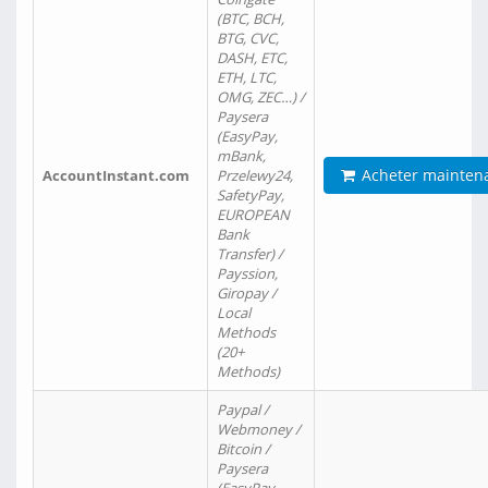
(BTC, BCH,
BTG, CVC,
DASH, ETC,
ETH, LTC,
OMG, ZEC…) /
Paysera
(EasyPay,
mBank,
Acheter mainten
AccountInstant.com
Przelewy24,
SafetyPay,
EUROPEAN
Bank
Transfer) /
Payssion,
Giropay /
Local
Methods
(20+
Methods)
Paypal /
Webmoney /
Bitcoin /
Paysera