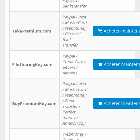
Paysera /
Banktransfer
Paypal / Visa
/ MasterCard
/ Webmoney
Acheter mainten
TakePremium.com
/ Bitcoin /
Bank
Transfer
Paypal /
Credit Card /
Acheter mainten
FileSharingKey.com
Bitcoin /
Altcoins
Paypal / Visa
/ Mastercard
/ Webmoney
/ Bank
Acheter mainten
BuyPremiumKey.com
Transfer /
Perfect
money /
Amazon pay
Webmoney /
Coingate