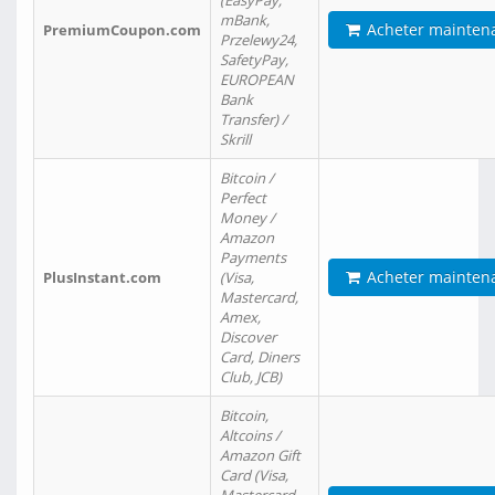
(EasyPay,
mBank,
Acheter mainten
PremiumCoupon.com
Przelewy24,
SafetyPay,
EUROPEAN
Bank
Transfer) /
Skrill
Bitcoin /
Perfect
Money /
Amazon
Payments
Acheter mainten
PlusInstant.com
(Visa,
Mastercard,
Amex,
Discover
Card, Diners
Club, JCB)
Bitcoin,
Altcoins /
Amazon Gift
Card (Visa,